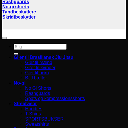
Rashguards
No-gi shorts
Tandbeskyttere
Skridtbeskytter
Søg
efter:
Gi’er til Brasiliansk Jiu Jitsu
Gier til mænd
Gi’er til kvinder
Gier til børn
BJJ bælter
No-gi
No Gi Shorts
Rashguards
Spats og kompressionsshorts
Streetwear
Hoodies
T-Shirts
SPORTSBUKSER
Sweatshirts