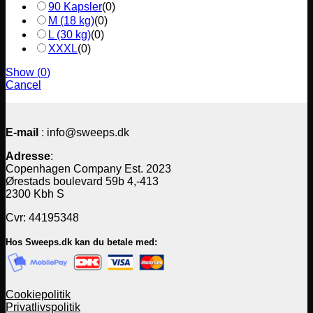
90 Kapsler
(
0
)
M (18 kg)
(
0
)
L (30 kg)
(
0
)
XXXL
(
0
)
Show
(
0
)
Cancel
E-mail
: info@sweeps.dk
Adresse
:
Copenhagen Company Est. 2023
Ørestads boulevard 59b 4,-413
2300 Kbh S
Cvr: 44195348
Hos Sweeps.dk kan du betale med:
Cookiepolitik
Privatlivspolitik