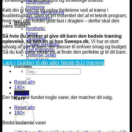
i forskellige farver, designs og forskellige brands.
Beskyttelse
Hygiejne
Køb din gi hos os og oplev fordelene ved at træne i
Skade behandling
kvalitetsudstyr. Gien er en essentiel del af et teknik program,
Sportstasker
hvor man ofte holder godt fast i dragten – derfor skal den
Brands
være stærk!
Aesthetic
Kingz
Så hvis du ønsker at give dit barn den bedste træning
Scramble
oplevelse, så køb en gi hos Sweeps.dk.
Vi har et stort
Choke Republic
udvalg af gier til børn, der passer til enhver smag og budget.
Fuji Kimonos
Så du kan være sikker på at finde den perfekte gi til dit barn.
Defense Soap
Smell Well
Læs | Guiden til din aller første BJJ træning
Kontakt
Søg
efter:
Reset all
×
190
×
0,00
kr.
Der blev ikke fundet nogle varer, der matcher dit valg.
Kurv
Reset all
×
190
×
Bedst bedømte varer