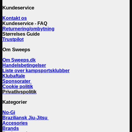
Kundeservice
Kontakt os
Kundeservice - FAQ
Returnering/ombytning
Størrelses Guide
Trustpilot
Om Sweeps
Om Sweeps.dk
Handelsbetingelser
Liste over kampsportsklubber
Klubaftale
Sponsorater
Cookie politik
Privatlivspolitik
Kategorier
No-Gi
Braziliansk Jiu-Jitsu
Accesories
Brands