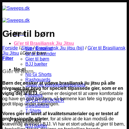
Fortsæt
til
indhold
Gier til børn
Menu
Gi’er til Brasiliansk Jiu Jitsu
Forside
/
Shop
/
Brasiliansk Jiu jitsu (bjj)
/
Gi'er til Brasiliansk
Gier til mænd
Jiu Jitsu
/
Gier til børn
Gi’er til kvinder
Filter
Gier til børn
BJJ bælter
No-gi
Gier til Børn
No Gi Shorts
Rashguards
Børn der ønsker at udøve brasiliansk jiu jitsu på alle
Spats og kompressionsshorts
niveauer har brug for specielt tilpassede gier, som er en
Streetwear
vigtig del af BJJ.
Gierne er designet til at være komfortable
Hoodies
og have en god pasform, så børnene kan føle sig trygge og
SPORTSBUKSER
godt tilpas under træningen.
Sweatshirts
T-Shirts
Vores gier er lavet af kvalitetsmaterialer og er testet af
professionelle atleter
, for at sikre at de kan modstå de
Accessories
krævende øvelser i BJJ. Vi har et stort udvalg af gier til børn,
BJJ bælter