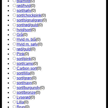
blå/hvid
(
0
)
rød/hvid
(
0
)
sort/sølv
(
0
)
sort/chockpink
(
0
)
sort/signalgrøn
(
0
)
sort/rød/guld
(
0
)
hvid/sort
(
0
)
Grå
(
0
)
Hvid m. blå
(
0
)
Hvid m. sølv
(
0
)
rød/guld
(
0
)
Pink
(
0
)
sort/pink
(
0
)
sort/camo
(
0
)
Carbon sort
(
0
)
sort/lilla
(
0
)
sort/grøn
(
0
)
sort/navy
(
0
)
sort/burgundy
(
0
)
sort/bronze
(
0
)
Lyserød
(
0
)
Lilla
(
0
)
Brun
(
0
)