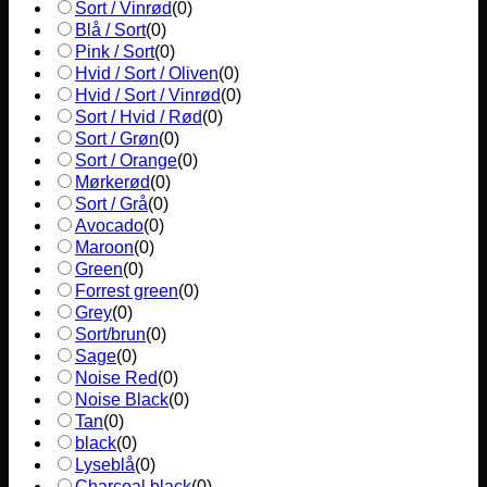
Sort / Vinrød
(
0
)
Blå / Sort
(
0
)
Pink / Sort
(
0
)
Hvid / Sort / Oliven
(
0
)
Hvid / Sort / Vinrød
(
0
)
Sort / Hvid / Rød
(
0
)
Sort / Grøn
(
0
)
Sort / Orange
(
0
)
Mørkerød
(
0
)
Sort / Grå
(
0
)
Avocado
(
0
)
Maroon
(
0
)
Green
(
0
)
Forrest green
(
0
)
Grey
(
0
)
Sort/brun
(
0
)
Sage
(
0
)
Noise Red
(
0
)
Noise Black
(
0
)
Tan
(
0
)
black
(
0
)
Lyseblå
(
0
)
Charcoal black
(
0
)