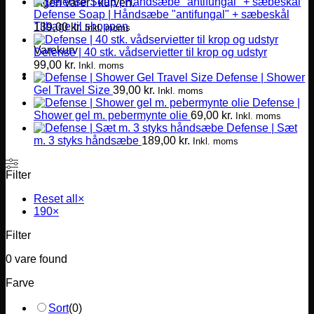
Ingen varer i kurven.
Defense Soap | Håndsæbe "antifungal" + sæbeskål
Tilbage til shoppen
139,00
kr.
Inkl. moms
Varekurv
Defense | 40 stk. vådservietter til krop og udstyr
99,00
kr.
Inkl. moms
Defense | Shower
Gel Travel Size
39,00
kr.
Inkl. moms
Defense |
Shower gel m. pebermynte olie
69,00
kr.
Inkl. moms
Defense | Sæt
m. 3 styks håndsæbe
189,00
kr.
Inkl. moms
Filter
Reset all
×
190
×
Filter
0
vare found
Farve
Sort
(
0
)