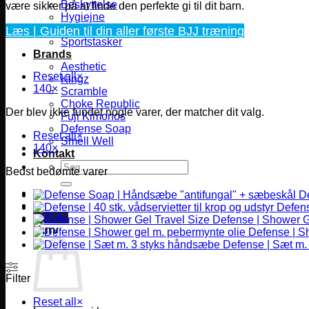
Beskyttelse
være sikker på at finde den perfekte gi til dit barn.
Hygiejne
Læs | Guiden til din aller første BJJ træning
Skade behandling
Sportstasker
Brands
Aesthetic
Reset all
×
Kingz
140
×
Scramble
Choke Republic
Der blev ikke fundet nogle varer, der matcher dit valg.
Fuji Kimonos
Defense Soap
Reset all
×
Smell Well
140
×
Kontakt
Søg
Bedst bedømte varer
efter:
D
Defense
0,00
kr.
Defense | Shower G
Kurv
Defense | S
Defense | Sæt m.
Filter
Reset all
×