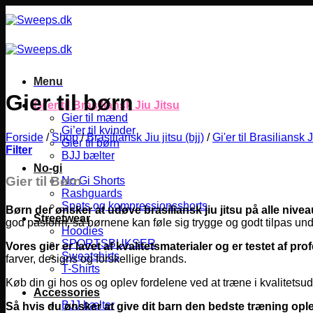
Fortsæt
til
indhold
Menu
Gier til børn
Gi’er til Brasiliansk Jiu Jitsu
Gier til mænd
Gi’er til kvinder
Forside
/
Shop
/
Brasiliansk Jiu jitsu (bjj)
/
Gi'er til Brasiliansk J
Gier til børn
Filter
BJJ bælter
No-gi
Gier til Børn
No Gi Shorts
Rashguards
Spats og kompressionsshorts
Børn der ønsker at udøve brasiliansk jiu jitsu på alle nivea
Streetwear
god pasform, så børnene kan føle sig trygge og godt tilpas un
Hoodies
SPORTSBUKSER
Vores gier er lavet af kvalitetsmaterialer og er testet af pro
Sweatshirts
farver, designs og forskellige brands.
T-Shirts
Køb din gi hos os og oplev fordelene ved at træne i kvalitetsuds
Accessories
BJJ bælter
Så hvis du ønsker at give dit barn den bedste træning opl