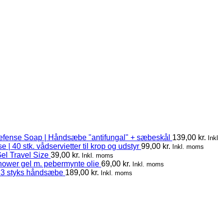
efense Soap | Håndsæbe "antifungal" + sæbeskål
139,00
kr.
Ink
 | 40 stk. vådservietter til krop og udstyr
99,00
kr.
Inkl. moms
el Travel Size
39,00
kr.
Inkl. moms
hower gel m. pebermynte olie
69,00
kr.
Inkl. moms
 3 styks håndsæbe
189,00
kr.
Inkl. moms