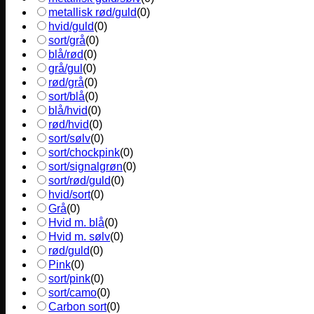
metallisk rød/guld
(
0
)
hvid/guld
(
0
)
sort/grå
(
0
)
blå/rød
(
0
)
grå/gul
(
0
)
rød/grå
(
0
)
sort/blå
(
0
)
blå/hvid
(
0
)
rød/hvid
(
0
)
sort/sølv
(
0
)
sort/chockpink
(
0
)
sort/signalgrøn
(
0
)
sort/rød/guld
(
0
)
hvid/sort
(
0
)
Grå
(
0
)
Hvid m. blå
(
0
)
Hvid m. sølv
(
0
)
rød/guld
(
0
)
Pink
(
0
)
sort/pink
(
0
)
sort/camo
(
0
)
Carbon sort
(
0
)