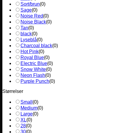
Sort/brun
(
0
)
Sage
(
0
)
Noise Red
(
0
)
Noise Black
(
0
)
Tan
(
0
)
black
(
0
)
Lyseblå
(
0
)
Charcoal black
(
0
)
Hot Pink
(
0
)
Royal Blue
(
0
)
Electric Blue
(
0
)
Snow White
(
0
)
Neon Flash
(
0
)
Purple Punch
(
0
)
Størrelser
Small
(
0
)
Medium
(
0
)
Large
(
0
)
XL
(
0
)
28
(
0
)
30
(
0
)