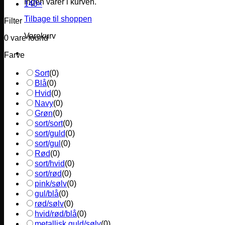
Ingen varer i kurven.
140
×
Tilbage til shoppen
Filter
Varekurv
0
vare found
Farve
Sort
(
0
)
Blå
(
0
)
Hvid
(
0
)
Navy
(
0
)
Grøn
(
0
)
sort/sort
(
0
)
sort/guld
(
0
)
sort/gul
(
0
)
Rød
(
0
)
sort/hvid
(
0
)
sort/rød
(
0
)
pink/sølv
(
0
)
gul/blå
(
0
)
rød/sølv
(
0
)
hvid/rød/blå
(
0
)
metallisk guld/sølv
(
0
)