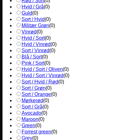
Rød / Sort
(
0
)
Hvid / Grå
(
0
)
Guld
(
0
)
Sort / Hvid
(
0
)
Militær Grøn
(
0
)
Vinrød
(
0
)
Hvid / Sort
(
0
)
Hvid / Vinrød
(
0
)
Sort / Vinrød
(
0
)
Blå / Sort
(
0
)
Pink / Sort
(
0
)
Hvid / Sort / Oliven
(
0
)
Hvid / Sort / Vinrød
(
0
)
Sort / Hvid / Rød
(
0
)
Sort / Grøn
(
0
)
Sort / Orange
(
0
)
Mørkerød
(
0
)
Sort / Grå
(
0
)
Avocado
(
0
)
Maroon
(
0
)
Green
(
0
)
Forrest green
(
0
)
Grey
(
0
)