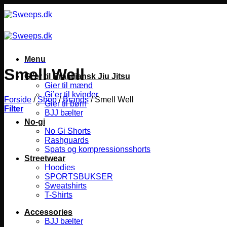
Fortsæt
til
indhold
Menu
Smell Well
Gi’er til Brasiliansk Jiu Jitsu
Gier til mænd
Gi’er til kvinder
Forside
/
Shop
/
Brands
/
Smell Well
Gier til børn
Filter
BJJ bælter
No-gi
No Gi Shorts
Rashguards
Spats og kompressionsshorts
Streetwear
Hoodies
SPORTSBUKSER
Sweatshirts
T-Shirts
Accessories
BJJ bælter