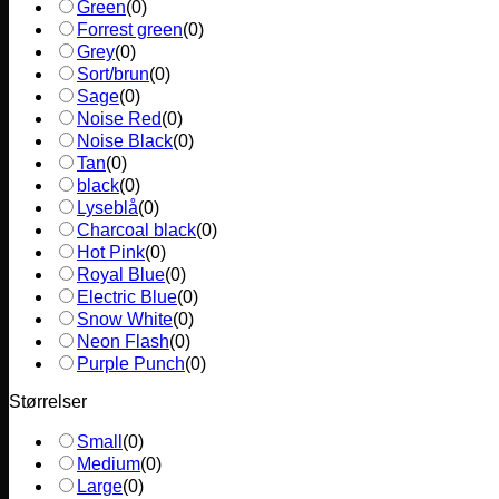
Green
(
0
)
Forrest green
(
0
)
Grey
(
0
)
Sort/brun
(
0
)
Sage
(
0
)
Noise Red
(
0
)
Noise Black
(
0
)
Tan
(
0
)
black
(
0
)
Lyseblå
(
0
)
Charcoal black
(
0
)
Hot Pink
(
0
)
Royal Blue
(
0
)
Electric Blue
(
0
)
Snow White
(
0
)
Neon Flash
(
0
)
Purple Punch
(
0
)
Størrelser
Small
(
0
)
Medium
(
0
)
Large
(
0
)