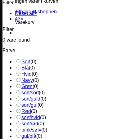
Ingen varer i kurven.
Filter
Tilbage til shoppen
Reset all
×
43
×
Varekurv
Filter
0
vare found
Farve
Sort
(
0
)
Blå
(
0
)
Hvid
(
0
)
Navy
(
0
)
Grøn
(
0
)
sort/sort
(
0
)
sort/guld
(
0
)
sort/gul
(
0
)
Rød
(
0
)
sort/hvid
(
0
)
sort/rød
(
0
)
pink/sølv
(
0
)
gul/blå
(
0
)