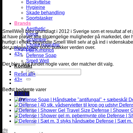
Beskyttelse
Hygiejne
Skade behandling
Sportstasker
Brands
Aesthetic
SmellWell blev grundlagt i 2012 i Sverige som et resultat af et
Kingz
at have prøvet alle tilgængelige muligheder på markedet, der 
Scramble
hurtigt i effekt, begyndte Smell Well selv at gå ind i videnskabe
Choke Republic
der sælges i over 6000 butikker verden over.
Reset all
×
Fuji Kimonos
43
×
Defense Soap
Smell Well
Der blev ikke fundet nogle varer, der matcher dit valg.
Kontakt
Søg
Reset all
×
efter:
43
×
Bedst bedømte varer
0,00
kr.
Kurv
D
Defense
Defense | Shower G
Defense | S
Defense | Sæt m.