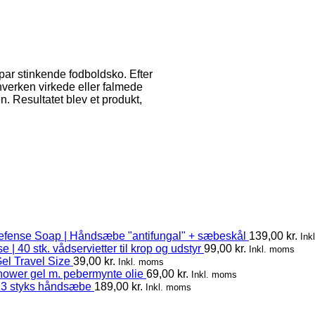
 par stinkende fodboldsko. Efter
hverken virkede eller falmede
n. Resultatet blev et produkt,
efense Soap | Håndsæbe "antifungal" + sæbeskål
139,00
kr.
Ink
 | 40 stk. vådservietter til krop og udstyr
99,00
kr.
Inkl. moms
el Travel Size
39,00
kr.
Inkl. moms
hower gel m. pebermynte olie
69,00
kr.
Inkl. moms
 3 styks håndsæbe
189,00
kr.
Inkl. moms