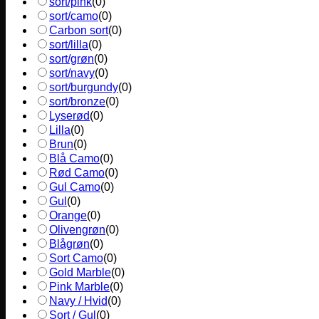
sort/pink
(
0
)
sort/camo
(
0
)
Carbon sort
(
0
)
sort/lilla
(
0
)
sort/grøn
(
0
)
sort/navy
(
0
)
sort/burgundy
(
0
)
sort/bronze
(
0
)
Lyserød
(
0
)
Lilla
(
0
)
Brun
(
0
)
Blå Camo
(
0
)
Rød Camo
(
0
)
Gul Camo
(
0
)
Gul
(
0
)
Orange
(
0
)
Olivengrøn
(
0
)
Blågrøn
(
0
)
Sort Camo
(
0
)
Gold Marble
(
0
)
Pink Marble
(
0
)
Navy / Hvid
(
0
)
Sort / Gul
(
0
)