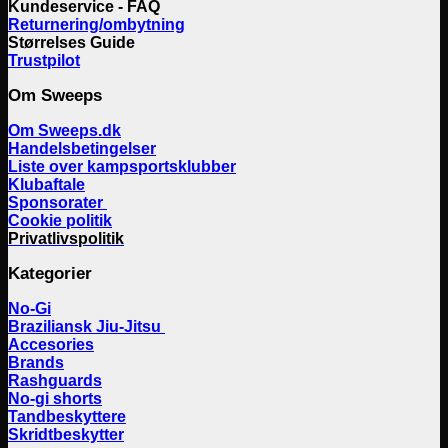
Kundeservice - FAQ
Returnering/ombytning
Størrelses Guide
Trustpilot
Om Sweeps
Om Sweeps.dk
Handelsbetingelser
Liste over kampsportsklubber
Klubaftale
Sponsorater
Cookie politik
Privatlivspolitik
Kategorier
No-Gi
Braziliansk Jiu-Jitsu
Accesories
Brands
Rashguards
No-gi shorts
Tandbeskyttere
Skridtbeskytter