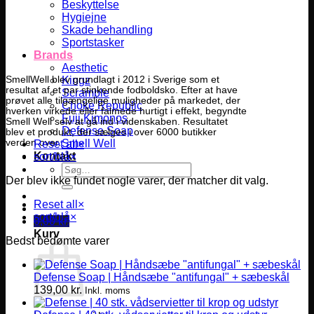
Beskyttelse
Hygiejne
Skade behandling
Sportstasker
Brands
Aesthetic
Kingz
SmellWell blev grundlagt i 2012 i Sverige som et
resultat af et par stinkende fodboldsko. Efter at have
Scramble
prøvet alle tilgængelige muligheder på markedet, der
Choke Republic
hverken virkede eller falmede hurtigt i effekt, begyndte
Fuji Kimonos
Smell Well selv at gå ind i videnskaben. Resultatet
Defense Soap
blev et produkt, der sælges i over 6000 butikker
Smell Well
verden over.
Reset all
×
Kontakt
sort/blå
×
Søg
efter:
Der blev ikke fundet nogle varer, der matcher dit valg.
Reset all
×
sort/blå
×
0,00
kr.
Kurv
Bedst bedømte varer
Defense Soap | Håndsæbe "antifungal" + sæbeskål
139,00
kr.
Inkl. moms