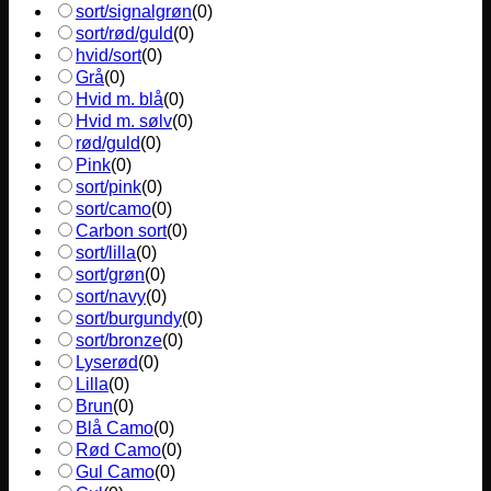
sort/signalgrøn
(
0
)
sort/rød/guld
(
0
)
hvid/sort
(
0
)
Grå
(
0
)
Hvid m. blå
(
0
)
Hvid m. sølv
(
0
)
rød/guld
(
0
)
Pink
(
0
)
sort/pink
(
0
)
sort/camo
(
0
)
Carbon sort
(
0
)
sort/lilla
(
0
)
sort/grøn
(
0
)
sort/navy
(
0
)
sort/burgundy
(
0
)
sort/bronze
(
0
)
Lyserød
(
0
)
Lilla
(
0
)
Brun
(
0
)
Blå Camo
(
0
)
Rød Camo
(
0
)
Gul Camo
(
0
)