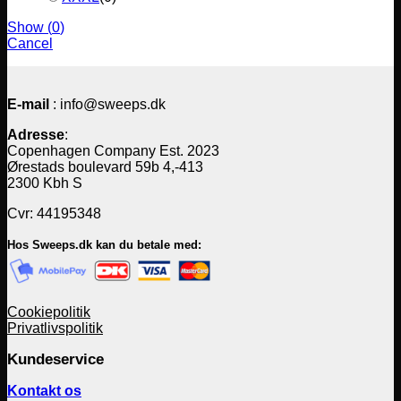
Show
(
0
)
Cancel
E-mail
: info@sweeps.dk
Adresse
:
Copenhagen Company Est. 2023
Ørestads boulevard 59b 4,-413
2300 Kbh S
Cvr: 44195348
Hos Sweeps.dk kan du betale med:
Cookiepolitik
Privatlivspolitik
Kundeservice
Kontakt os