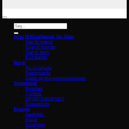
Søg
efter:
Gi’er til Brasiliansk Jiu Jitsu
Gier til mænd
Gi’er til kvinder
Gier til børn
BJJ bælter
No-gi
No Gi Shorts
Rashguards
Spats og kompressionsshorts
Streetwear
Hoodies
T-Shirts
SPORTSBUKSER
Sweatshirts
Brands
Aesthetic
Kingz
Scramble