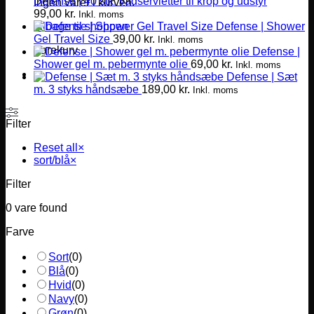
Defense | 40 stk. vådservietter til krop og udstyr
Ingen varer i kurven.
99,00
kr.
Inkl. moms
Tilbage til shoppen
Defense | Shower
Gel Travel Size
39,00
kr.
Inkl. moms
Varekurv
Defense |
Shower gel m. pebermynte olie
69,00
kr.
Inkl. moms
Defense | Sæt
m. 3 styks håndsæbe
189,00
kr.
Inkl. moms
Filter
Reset all
×
sort/blå
×
Filter
0
vare found
Farve
Sort
(
0
)
Blå
(
0
)
Hvid
(
0
)
Navy
(
0
)
Grøn
(
0
)