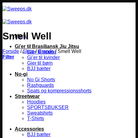
Fortsæt
til
indhold
Smell Well
Menu
Gi’er til Brasiliansk Jiu Jitsu
Forside
/
Shop
/
Brands
/
Smell Well
Gier til mænd
Filter
Gi’er til kvinder
Gier til børn
BJJ bælter
No-gi
No Gi Shorts
Rashguards
Spats og kompressionsshorts
Streetwear
Hoodies
SPORTSBUKSER
Sweatshirts
T-Shirts
Accessories
BJJ bælter