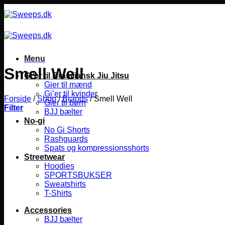
Fortsæt
til
indhold
Menu
Smell Well
Gi’er til Brasiliansk Jiu Jitsu
Gier til mænd
Gi’er til kvinder
Forside
/
Shop
/
Brands
/
Smell Well
Gier til børn
Filter
BJJ bælter
No-gi
No Gi Shorts
Rashguards
Spats og kompressionsshorts
Streetwear
Hoodies
SPORTSBUKSER
Sweatshirts
T-Shirts
Accessories
BJJ bælter