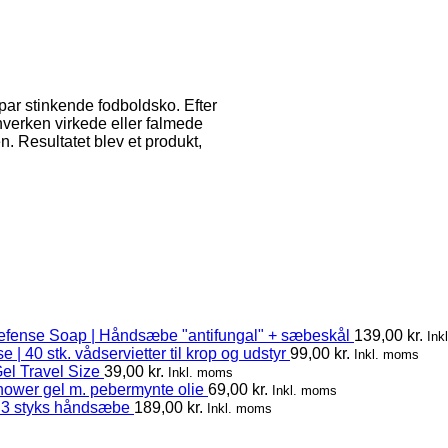
 par stinkende fodboldsko. Efter
hverken virkede eller falmede
n. Resultatet blev et produkt,
efense Soap | Håndsæbe "antifungal" + sæbeskål
139,00
kr.
Ink
 | 40 stk. vådservietter til krop og udstyr
99,00
kr.
Inkl. moms
el Travel Size
39,00
kr.
Inkl. moms
hower gel m. pebermynte olie
69,00
kr.
Inkl. moms
 3 styks håndsæbe
189,00
kr.
Inkl. moms