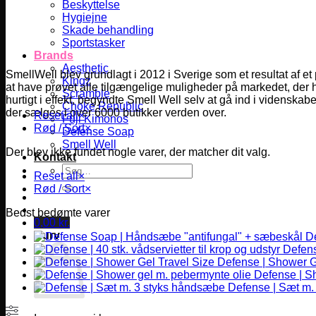
Beskyttelse
Hygiejne
Skade behandling
Sportstasker
Brands
Aesthetic
SmellWell blev grundlagt i 2012 i Sverige som et resultat af et
Kingz
at have prøvet alle tilgængelige muligheder på markedet, der 
Scramble
hurtigt i effekt, begyndte Smell Well selv at gå ind i videnskabe
Choke Republic
der sælges i over 6000 butikker verden over.
Reset all
×
Fuji Kimonos
Rød / Sort
×
Defense Soap
Smell Well
Der blev ikke fundet nogle varer, der matcher dit valg.
Kontakt
Søg
Reset all
×
efter:
Rød / Sort
×
Bedst bedømte varer
0,00
kr.
Kurv
D
Defense
Defense | Shower G
Defense | S
Defense | Sæt m.