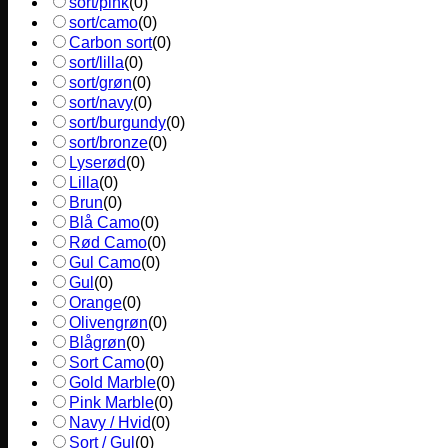
sort/pink
(
0
)
sort/camo
(
0
)
Carbon sort
(
0
)
sort/lilla
(
0
)
sort/grøn
(
0
)
sort/navy
(
0
)
sort/burgundy
(
0
)
sort/bronze
(
0
)
Lyserød
(
0
)
Lilla
(
0
)
Brun
(
0
)
Blå Camo
(
0
)
Rød Camo
(
0
)
Gul Camo
(
0
)
Gul
(
0
)
Orange
(
0
)
Olivengrøn
(
0
)
Blågrøn
(
0
)
Sort Camo
(
0
)
Gold Marble
(
0
)
Pink Marble
(
0
)
Navy / Hvid
(
0
)
Sort / Gul
(
0
)