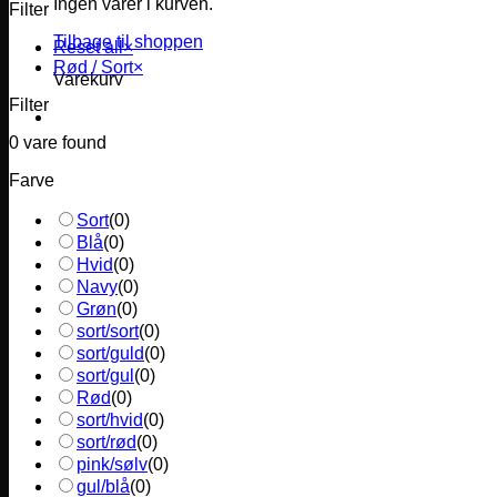
Ingen varer i kurven.
Filter
Tilbage til shoppen
Reset all
×
Rød / Sort
×
Varekurv
Filter
0
vare found
Farve
Sort
(
0
)
Blå
(
0
)
Hvid
(
0
)
Navy
(
0
)
Grøn
(
0
)
sort/sort
(
0
)
sort/guld
(
0
)
sort/gul
(
0
)
Rød
(
0
)
sort/hvid
(
0
)
sort/rød
(
0
)
pink/sølv
(
0
)
gul/blå
(
0
)