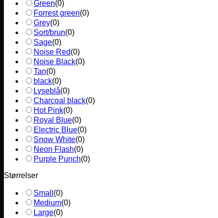
Green
(
0
)
Forrest green
(
0
)
Grey
(
0
)
Sort/brun
(
0
)
Sage
(
0
)
Noise Red
(
0
)
Noise Black
(
0
)
Tan
(
0
)
black
(
0
)
Lyseblå
(
0
)
Charcoal black
(
0
)
Hot Pink
(
0
)
Royal Blue
(
0
)
Electric Blue
(
0
)
Snow White
(
0
)
Neon Flash
(
0
)
Purple Punch
(
0
)
Størrelser
Small
(
0
)
Medium
(
0
)
Large
(
0
)