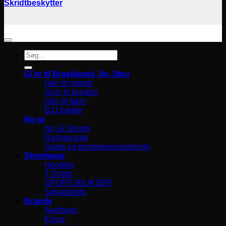
Skridtbeskytter
Søg
efter:
Gi’er til Brasiliansk Jiu Jitsu
Gier til mænd
Gi’er til kvinder
Gier til børn
BJJ bælter
No-gi
No Gi Shorts
Rashguards
Spats og kompressionsshorts
Streetwear
Hoodies
T-Shirts
SPORTSBUKSER
Sweatshirts
Brands
Aesthetic
Kingz