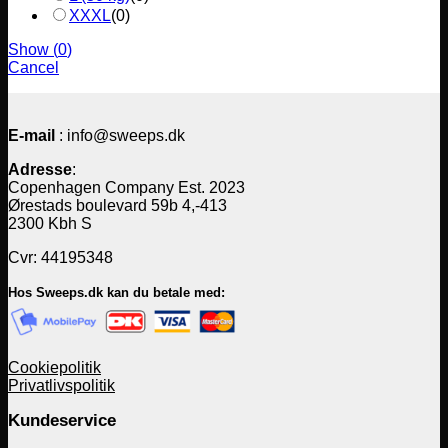
XXXL
(
0
)
Show
(
0
)
Cancel
E-mail
: info@sweeps.dk
Adresse
:
Copenhagen Company Est. 2023
Ørestads boulevard 59b 4,-413
2300 Kbh S
Cvr: 44195348
Hos Sweeps.dk kan du betale med:
Cookiepolitik
Privatlivspolitik
Kundeservice