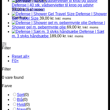
Ingen varer i kurven.
Defense | 40 stk. vådservietter til krop og udstyr
Tilbage til shoppen
99,00
kr.
Inkl. moms
Defense | Shower
Varekurv
Gel Travel Size
39,00
kr.
Inkl. moms
Defense |
Shower gel m. pebermynte olie
69,00
kr.
Inkl. moms
Defense | Sæt
m. 3 styks håndsæbe
189,00
kr.
Inkl. moms
Filter
Reset all
×
F0
×
Filter
0
vare found
Farve
Sort
(
0
)
Blå
(
0
)
Hvid
(
0
)
Navy
(
0
)