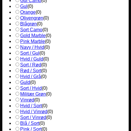
Gul Camo
(
0
)
Gul
(
0
)
Orange
(
0
)
Olivengrøn
(
0
)
Blågrøn
(
0
)
Sort Camo
(
0
)
Gold Marble
(
0
)
Pink Marble
(
0
)
Navy / Hvid
(
0
)
Sort / Gul
(
0
)
Hvid / Guld
(
0
)
Sort / Rød
(
0
)
Rød / Sort
(
0
)
Hvid / Grå
(
0
)
Guld
(
0
)
Sort / Hvid
(
0
)
Militær Grøn
(
0
)
Vinrød
(
0
)
Hvid / Sort
(
0
)
Hvid / Vinrød
(
0
)
Sort / Vinrød
(
0
)
Blå / Sort
(
0
)
Pink / Sort
(
0
)