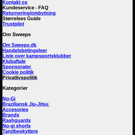
Kontakt os
Kundeservice - FAQ
Returnering/ombytning
Størrelses Guide
Trustpilot
Om Sweeps
Om Sweeps.dk
Handelsbetingelser
Liste over kampsportsklubber
Klubaftale
Sponsorater
Cookie politik
Privatlivspolitik
Kategorier
No-Gi
Braziliansk Jiu-Jitsu
Accesories
Brands
Rashguards
No-gi shorts
Tandbeskyttere