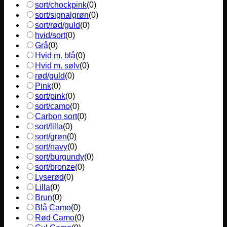
sort/chockpink
(
0
)
sort/signalgrøn
(
0
)
sort/rød/guld
(
0
)
hvid/sort
(
0
)
Grå
(
0
)
Hvid m. blå
(
0
)
Hvid m. sølv
(
0
)
rød/guld
(
0
)
Pink
(
0
)
sort/pink
(
0
)
sort/camo
(
0
)
Carbon sort
(
0
)
sort/lilla
(
0
)
sort/grøn
(
0
)
sort/navy
(
0
)
sort/burgundy
(
0
)
sort/bronze
(
0
)
Lyserød
(
0
)
Lilla
(
0
)
Brun
(
0
)
Blå Camo
(
0
)
Rød Camo
(
0
)