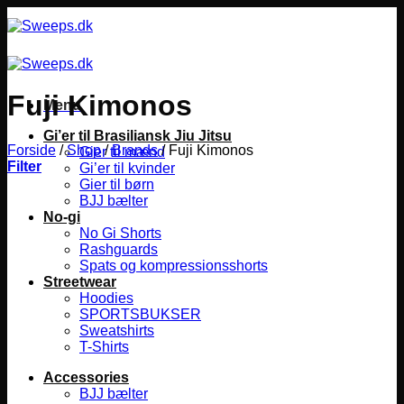
Fortsæt
til
indhold
Fuji Kimonos
Menu
Gi’er til Brasiliansk Jiu Jitsu
Forside
/
Shop
/
Brands
/
Fuji Kimonos
Gier til mænd
Filter
Gi’er til kvinder
Gier til børn
BJJ bælter
No-gi
No Gi Shorts
Rashguards
Spats og kompressionsshorts
Streetwear
Hoodies
SPORTSBUKSER
Sweatshirts
T-Shirts
Accessories
BJJ bælter