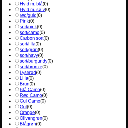
Hvid m. blå
(
0
)
Hvid m. sølv
(
0
)
rød/guld
(
0
)
Pink
(
0
)
sort/pink
(
0
)
sort/camo
(
0
)
Carbon sort
(
0
)
sort/lilla
(
0
)
sort/grøn
(
0
)
sort/navy
(
0
)
sort/burgundy
(
0
)
sort/bronze
(
0
)
Lyserød
(
0
)
Lilla
(
0
)
Brun
(
0
)
Blå Camo
(
0
)
Rød Camo
(
0
)
Gul Camo
(
0
)
Gul
(
0
)
Orange
(
0
)
Olivengrøn
(
0
)
Blågrøn
(
0
)