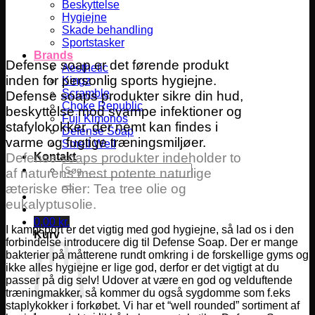
Beskyttelse
Hygiejne
Skade behandling
Sportstasker
Brands
Defense soap er det førende produkt
Aesthetic
inden for personlig sports hygiejne.
Kingz
Scramble
Defense soaps produkter sikre din hud,
Choke Republic
beskyttelse mod svampe infektioner og
Fuji Kimonos
stafylokokker, der nemt kan findes i
Defense Soap
varme og fugtige træningsmiljøer.
Smell Well
Defense soaps produkter indeholder to
Kontakt
Søg
af naturens mest potente naturlige
efter:
æteriske olier: Tea tree olie og
eukalyptusolie.
0,00
kr.
I kampsport er det vigtig med god hygiejne, så lad os i den
Kurv
forbindelse introducere dig til Defense Soap. Der er mange
bakterier på måtterene rundt omkring i de forskellige gyms og
ikke alles hygiejne er lige god, derfor er det vigtigt at du
passer på dig selv! Udover at være en god og velduftende
træningmakker, så kommer du også sygdomme som f.eks
staplykokker i forkøbet. Vi har et “well rounded” sortiment af