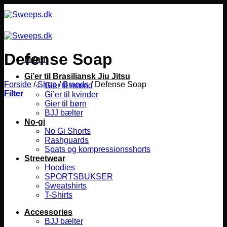
Fortsæt
til
indhold
Defense Soap
Menu
Gi’er til Brasiliansk Jiu Jitsu
Forside
/
Shop
/
Brands
/
Defense Soap
Gier til mænd
Filter
Gi’er til kvinder
Gier til børn
BJJ bælter
No-gi
No Gi Shorts
Rashguards
Spats og kompressionsshorts
Streetwear
Hoodies
SPORTSBUKSER
Sweatshirts
T-Shirts
Accessories
BJJ bælter