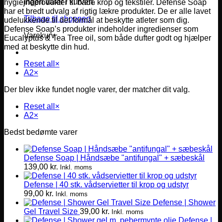
Ingen varer i kurven.
hygiejneprodukter til både krop og tekstiler. Defense Soap
har et bredt udvalg af rigtig lækre produkter. De er alle lavet
Tilbage til shoppen
udelukkende til det formål at beskytte atleter som dig.
Defense Soap’s produkter indeholder ingredienser som
Varekurv
Eucalyptus & Tea Tree oil, som både dufter godt og hjælper
med at beskytte din hud.
Reset all
×
A2
×
Der blev ikke fundet nogle varer, der matcher dit valg.
Reset all
×
A2
×
Bedst bedømte varer
Defense Soap | Håndsæbe "antifungal" + sæbeskål
139,00
kr.
Inkl. moms
Defense | 40 stk. vådservietter til krop og udstyr
99,00
kr.
Inkl. moms
Defense | Shower
Gel Travel Size
39,00
kr.
Inkl. moms
Defense |