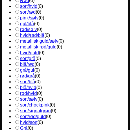
Rød
(
0
)
sort/hvid
(
0
)
sort/rød
(
0
)
pink/sølv
(
0
)
gul/blå
(
0
)
rød/sølv
(
0
)
hvid/rød/blå
(
0
)
metallisk guld/sølv
(
0
)
metallisk rød/guld
(
0
)
hvid/guld
(
0
)
sort/grå
(
0
)
blå/rød
(
0
)
grå/gul
(
0
)
rød/grå
(
0
)
sort/blå
(
0
)
blå/hvid
(
0
)
rød/hvid
(
0
)
sort/sølv
(
0
)
sort/chockpink
(
0
)
sort/signalgrøn
(
0
)
sort/rød/guld
(
0
)
hvid/sort
(
0
)
Grå
(
0
)