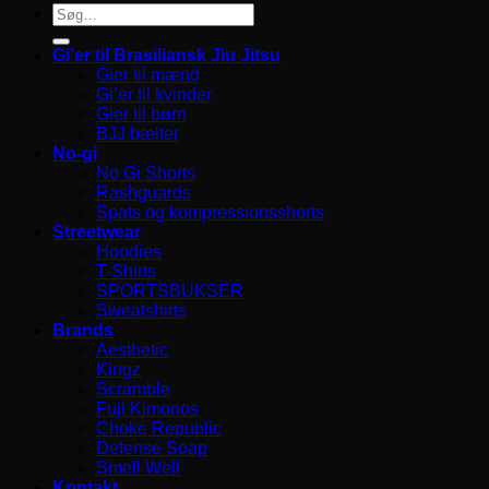
Søg
efter:
Gi’er til Brasiliansk Jiu Jitsu
Gier til mænd
Gi’er til kvinder
Gier til børn
BJJ bælter
No-gi
No Gi Shorts
Rashguards
Spats og kompressionsshorts
Streetwear
Hoodies
T-Shirts
SPORTSBUKSER
Sweatshirts
Brands
Aesthetic
Kingz
Scramble
Fuji Kimonos
Choke Republic
Defense Soap
Smell Well
Kontakt