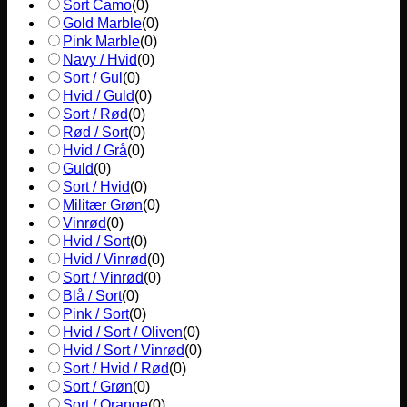
Sort Camo
(
0
)
Gold Marble
(
0
)
Pink Marble
(
0
)
Navy / Hvid
(
0
)
Sort / Gul
(
0
)
Hvid / Guld
(
0
)
Sort / Rød
(
0
)
Rød / Sort
(
0
)
Hvid / Grå
(
0
)
Guld
(
0
)
Sort / Hvid
(
0
)
Militær Grøn
(
0
)
Vinrød
(
0
)
Hvid / Sort
(
0
)
Hvid / Vinrød
(
0
)
Sort / Vinrød
(
0
)
Blå / Sort
(
0
)
Pink / Sort
(
0
)
Hvid / Sort / Oliven
(
0
)
Hvid / Sort / Vinrød
(
0
)
Sort / Hvid / Rød
(
0
)
Sort / Grøn
(
0
)
Sort / Orange
(
0
)