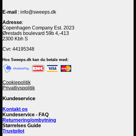
E-mail
: info@sweeps.dk
Adresse
:
Copenhagen Company Est. 2023
Ørestads boulevard 59b 4,-413
2300 Kbh S
Cvr: 44195348
Hos Sweeps.dk kan du betale med:
Cookiepolitik
Privatlivspolitik
Kundeservice
Kontakt os
Kundeservice - FAQ
Returnering/ombytning
Størrelses Guide
Trustpilot