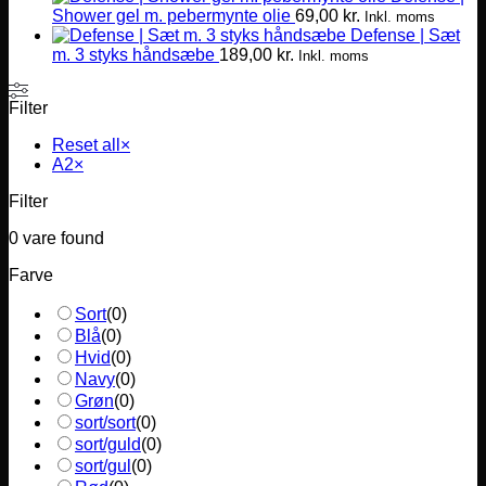
Shower gel m. pebermynte olie
69,00
kr.
Inkl. moms
Defense | Sæt
m. 3 styks håndsæbe
189,00
kr.
Inkl. moms
Filter
Reset all
×
A2
×
Filter
0
vare found
Farve
Sort
(
0
)
Blå
(
0
)
Hvid
(
0
)
Navy
(
0
)
Grøn
(
0
)
sort/sort
(
0
)
sort/guld
(
0
)
sort/gul
(
0
)