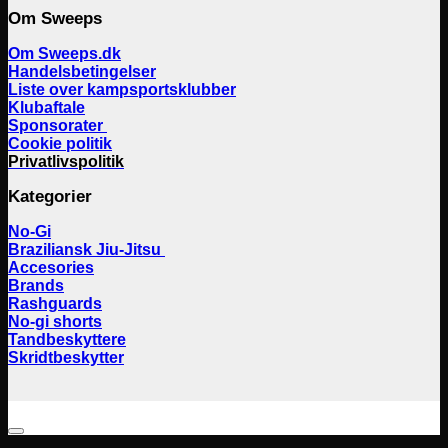
Om Sweeps
Om Sweeps.dk
Handelsbetingelser
Liste over kampsportsklubber
Klubaftale
Sponsorater
Cookie politik
Privatlivspolitik
Kategorier
No-Gi
Braziliansk Jiu-Jitsu
Accesories
Brands
Rashguards
No-gi shorts
Tandbeskyttere
Skridtbeskytter