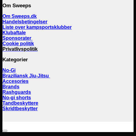
Om Sweeps
Om Sweeps.dk
Handelsbetingelser
Liste over kampsportsklubber
Klubaftale
Sponsorater
Cookie politik
Privatlivspolitik
Kategorier
No-Gi
Braziliansk Jiu-Jitsu
Accesories
Brands
Rashguards
No-gi shorts
Tandbeskyttere
Skridtbeskytter