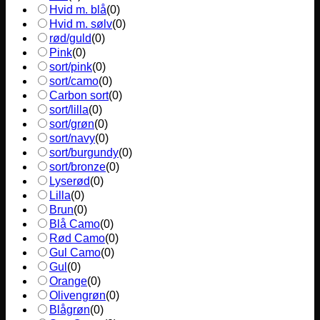
Hvid m. blå
(
0
)
Hvid m. sølv
(
0
)
rød/guld
(
0
)
Pink
(
0
)
sort/pink
(
0
)
sort/camo
(
0
)
Carbon sort
(
0
)
sort/lilla
(
0
)
sort/grøn
(
0
)
sort/navy
(
0
)
sort/burgundy
(
0
)
sort/bronze
(
0
)
Lyserød
(
0
)
Lilla
(
0
)
Brun
(
0
)
Blå Camo
(
0
)
Rød Camo
(
0
)
Gul Camo
(
0
)
Gul
(
0
)
Orange
(
0
)
Olivengrøn
(
0
)
Blågrøn
(
0
)