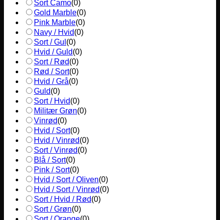
Sort Camo
(
0
)
Gold Marble
(
0
)
Pink Marble
(
0
)
Navy / Hvid
(
0
)
Sort / Gul
(
0
)
Hvid / Guld
(
0
)
Sort / Rød
(
0
)
Rød / Sort
(
0
)
Hvid / Grå
(
0
)
Guld
(
0
)
Sort / Hvid
(
0
)
Militær Grøn
(
0
)
Vinrød
(
0
)
Hvid / Sort
(
0
)
Hvid / Vinrød
(
0
)
Sort / Vinrød
(
0
)
Blå / Sort
(
0
)
Pink / Sort
(
0
)
Hvid / Sort / Oliven
(
0
)
Hvid / Sort / Vinrød
(
0
)
Sort / Hvid / Rød
(
0
)
Sort / Grøn
(
0
)
Sort / Orange
(
0
)