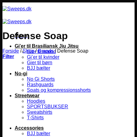
Fortsæt
til
indhold
Defense Soap
Menu
Gi’er til Brasiliansk Jiu Jitsu
Forside
/
Shop
/
Brands
/
Defense Soap
Gier til mænd
Filter
Gi’er til kvinder
Gier til børn
BJJ bælter
No-gi
No Gi Shorts
Rashguards
Spats og kompressionsshorts
Streetwear
Hoodies
SPORTSBUKSER
Sweatshirts
T-Shirts
Accessories
BJJ bælter