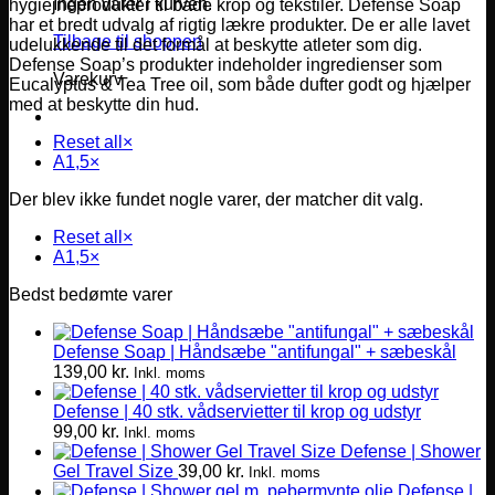
Ingen varer i kurven.
hygiejneprodukter til både krop og tekstiler. Defense Soap
har et bredt udvalg af rigtig lækre produkter. De er alle lavet
Tilbage til shoppen
udelukkende til det formål at beskytte atleter som dig.
Defense Soap’s produkter indeholder ingredienser som
Varekurv
Eucalyptus & Tea Tree oil, som både dufter godt og hjælper
med at beskytte din hud.
Reset all
×
A1,5
×
Der blev ikke fundet nogle varer, der matcher dit valg.
Reset all
×
A1,5
×
Bedst bedømte varer
Defense Soap | Håndsæbe "antifungal" + sæbeskål
139,00
kr.
Inkl. moms
Defense | 40 stk. vådservietter til krop og udstyr
99,00
kr.
Inkl. moms
Defense | Shower
Gel Travel Size
39,00
kr.
Inkl. moms
Defense |