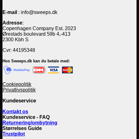
E-mail
: info@sweeps.dk
Adresse
:
Copenhagen Company Est. 2023
Ørestads boulevard 59b 4,-413
2300 Kbh S
Cvr: 44195348
Hos Sweeps.dk kan du betale med:
Cookiepolitik
Privatlivspolitik
Kundeservice
Kontakt os
Kundeservice - FAQ
Returnering/ombytning
Størrelses Guide
Trustpilot