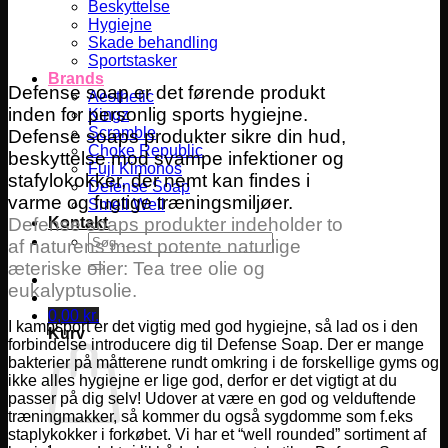
Beskyttelse
Hygiejne
Skade behandling
Sportstasker
Brands
Defense soap er det førende produkt
Aesthetic
inden for personlig sports hygiejne.
Kingz
Scramble
Defense soaps produkter sikre din hud,
Choke Republic
beskyttelse mod svampe infektioner og
Fuji Kimonos
stafylokokker, der nemt kan findes i
Defense Soap
varme og fugtige træningsmiljøer.
Smell Well
Defense soaps produkter indeholder to
Kontakt
Søg
af naturens mest potente naturlige
efter:
æteriske olier: Tea tree olie og
eukalyptusolie.
0,00
kr.
I kampsport er det vigtig med god hygiejne, så lad os i den
Kurv
forbindelse introducere dig til Defense Soap. Der er mange
bakterier på måtterene rundt omkring i de forskellige gyms og
ikke alles hygiejne er lige god, derfor er det vigtigt at du
passer på dig selv! Udover at være en god og velduftende
træningmakker, så kommer du også sygdomme som f.eks
staplykokker i forkøbet. Vi har et “well rounded” sortiment af