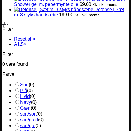
Shower gel m. pebermynte olie
69,00
kr.
Inkl. moms
Defense | Sæt
m. 3 styks håndsæbe
189,00
kr.
Inkl. moms
Filter
Reset all
×
A1,5
×
Filter
0
vare found
Farve
Sort
(
0
)
Blå
(
0
)
Hvid
(
0
)
Navy
(
0
)
Grøn
(
0
)
sort/sort
(
0
)
sort/guld
(
0
)
sort/gul
(
0
)