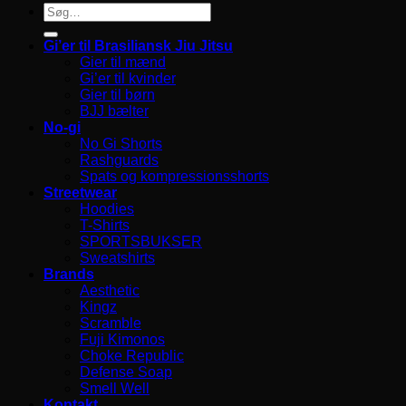
Søg
efter:
Gi’er til Brasiliansk Jiu Jitsu
Gier til mænd
Gi’er til kvinder
Gier til børn
BJJ bælter
No-gi
No Gi Shorts
Rashguards
Spats og kompressionsshorts
Streetwear
Hoodies
T-Shirts
SPORTSBUKSER
Sweatshirts
Brands
Aesthetic
Kingz
Scramble
Fuji Kimonos
Choke Republic
Defense Soap
Smell Well
Kontakt