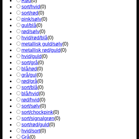
Rød
(
0
)
sort/hvid
(
0
)
sort/rød
(
0
)
pink/sølv
(
0
)
gul/blå
(
0
)
rød/sølv
(
0
)
hvid/rød/blå
(
0
)
metallisk guld/sølv
(
0
)
metallisk rød/guld
(
0
)
hvid/guld
(
0
)
sort/grå
(
0
)
blå/rød
(
0
)
grå/gul
(
0
)
rød/grå
(
0
)
sort/blå
(
0
)
blå/hvid
(
0
)
rød/hvid
(
0
)
sort/sølv
(
0
)
sort/chockpink
(
0
)
sort/signalgrøn
(
0
)
sort/rød/guld
(
0
)
hvid/sort
(
0
)
Grå
(
0
)