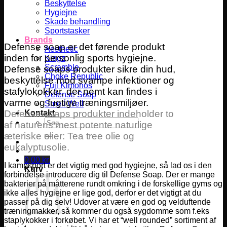
Beskyttelse
Hygiejne
Skade behandling
Sportstasker
Brands
Defense soap er det førende produkt
Aesthetic
inden for personlig sports hygiejne.
Kingz
Scramble
Defense soaps produkter sikre din hud,
Choke Republic
beskyttelse mod svampe infektioner og
Fuji Kimonos
stafylokokker, der nemt kan findes i
Defense Soap
varme og fugtige træningsmiljøer.
Smell Well
Defense soaps produkter indeholder to
Kontakt
Søg
af naturens mest potente naturlige
efter:
æteriske olier: Tea tree olie og
eukalyptusolie.
0,00
kr.
I kampsport er det vigtig med god hygiejne, så lad os i den
Kurv
forbindelse introducere dig til Defense Soap. Der er mange
bakterier på måtterene rundt omkring i de forskellige gyms og
ikke alles hygiejne er lige god, derfor er det vigtigt at du
passer på dig selv! Udover at være en god og velduftende
træningmakker, så kommer du også sygdomme som f.eks
staplykokker i forkøbet. Vi har et “well rounded” sortiment af