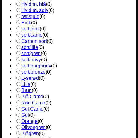
Hvid m. blå
(
0
)
Hvid m. sølv
(
0
)
rød/guld
(
0
)
Pink
(
0
)
sort/pink
(
0
)
sort/camo
(
0
)
Carbon sort
(
0
)
sort/lilla
(
0
)
sort/grøn
(
0
)
sort/navy
(
0
)
sort/burgundy
(
0
)
sort/bronze
(
0
)
Lyserød
(
0
)
Lilla
(
0
)
Brun
(
0
)
Blå Camo
(
0
)
Rød Camo
(
0
)
Gul Camo
(
0
)
Gul
(
0
)
Orange
(
0
)
Olivengrøn
(
0
)
Blågrøn
(
0
)