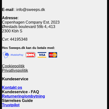
E-mail
: info@sweeps.dk
Adresse
:
Copenhagen Company Est. 2023
Ørestads boulevard 59b 4,-413
2300 Kbh S
Cvr: 44195348
Hos Sweeps.dk kan du betale med:
Cookiepolitik
Privatlivspolitik
Kundeservice
Kontakt os
Kundeservice - FAQ
Returnering/ombytning
Størrelses Guide
Trustpilot