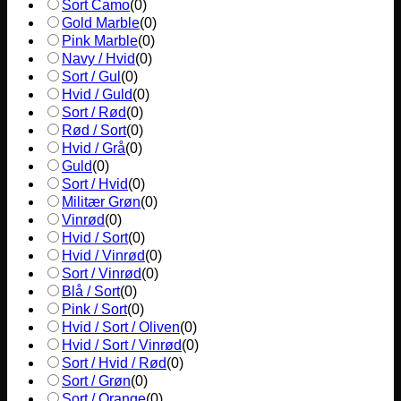
Sort Camo
(
0
)
Gold Marble
(
0
)
Pink Marble
(
0
)
Navy / Hvid
(
0
)
Sort / Gul
(
0
)
Hvid / Guld
(
0
)
Sort / Rød
(
0
)
Rød / Sort
(
0
)
Hvid / Grå
(
0
)
Guld
(
0
)
Sort / Hvid
(
0
)
Militær Grøn
(
0
)
Vinrød
(
0
)
Hvid / Sort
(
0
)
Hvid / Vinrød
(
0
)
Sort / Vinrød
(
0
)
Blå / Sort
(
0
)
Pink / Sort
(
0
)
Hvid / Sort / Oliven
(
0
)
Hvid / Sort / Vinrød
(
0
)
Sort / Hvid / Rød
(
0
)
Sort / Grøn
(
0
)
Sort / Orange
(
0
)