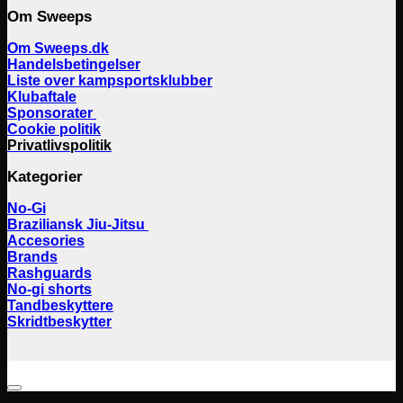
Om Sweeps
Om Sweeps.dk
Handelsbetingelser
Liste over kampsportsklubber
Klubaftale
Sponsorater
Cookie politik
Privatlivspolitik
Kategorier
No-Gi
Braziliansk Jiu-Jitsu
Accesories
Brands
Rashguards
No-gi shorts
Tandbeskyttere
Skridtbeskytter