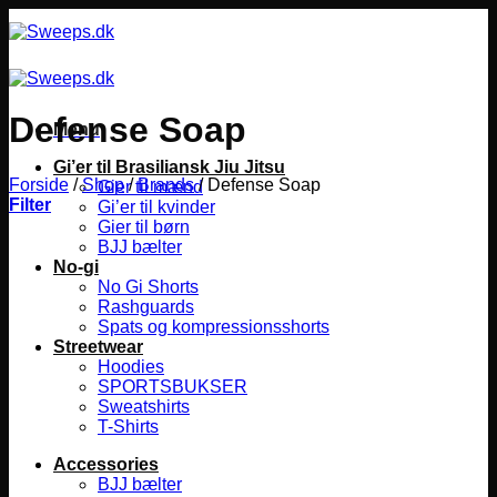
Fortsæt
til
indhold
Defense Soap
Menu
Gi’er til Brasiliansk Jiu Jitsu
Forside
/
Shop
/
Brands
/
Defense Soap
Gier til mænd
Filter
Gi’er til kvinder
Gier til børn
BJJ bælter
No-gi
No Gi Shorts
Rashguards
Spats og kompressionsshorts
Streetwear
Hoodies
SPORTSBUKSER
Sweatshirts
T-Shirts
Accessories
BJJ bælter