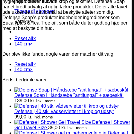
Ingen varer i kurven.
hygiejneprodukter til både krop og tekstiler. Defense Soap
har et bredt udvalg af rigtig lækre produkter. De er alle lavet
Tilbage til shoppen
udelukkende til det formål at beskytte atleter som dig.
Defense Soap’s produkter indeholder ingredienser som
Varekurv
Eucalyptus & Tea Tree oil, som både dufter godt og hjælper
med at beskytte din hud.
Reset all
×
140 cm
×
Der blev ikke fundet nogle varer, der matcher dit valg.
Reset all
×
140 cm
×
Bedst bedømte varer
Defense Soap | Håndsæbe "antifungal" + sæbeskål
139,00
kr.
Inkl. moms
Defense | 40 stk. vådservietter til krop og udstyr
99,00
kr.
Inkl. moms
Defense | Shower
Gel Travel Size
39,00
kr.
Inkl. moms
Defense |