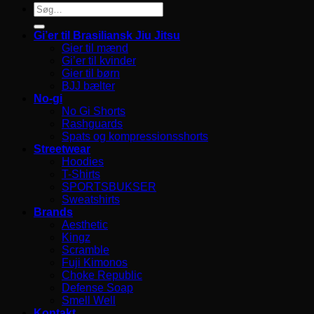
Søg
efter:
Gi’er til Brasiliansk Jiu Jitsu
Gier til mænd
Gi’er til kvinder
Gier til børn
BJJ bælter
No-gi
No Gi Shorts
Rashguards
Spats og kompressionsshorts
Streetwear
Hoodies
T-Shirts
SPORTSBUKSER
Sweatshirts
Brands
Aesthetic
Kingz
Scramble
Fuji Kimonos
Choke Republic
Defense Soap
Smell Well
Kontakt