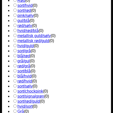
Rød
(
0
)
sort/hvid
(
0
)
sort/rød
(
0
)
pink/sølv
(
0
)
gul/blå
(
0
)
rød/sølv
(
0
)
hvid/rød/blå
(
0
)
metallisk guld/sølv
(
0
)
metallisk rød/guld
(
0
)
hvid/guld
(
0
)
sort/grå
(
0
)
blå/rød
(
0
)
grå/gul
(
0
)
rød/grå
(
0
)
sort/blå
(
0
)
blå/hvid
(
0
)
rød/hvid
(
0
)
sort/sølv
(
0
)
sort/chockpink
(
0
)
sort/signalgrøn
(
0
)
sort/rød/guld
(
0
)
hvid/sort
(
0
)
Grå
(
0
)