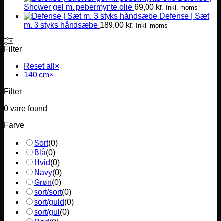
Shower gel m. pebermynte olie
69,00
kr.
Inkl. moms
Defense | Sæt
m. 3 styks håndsæbe
189,00
kr.
Inkl. moms
Filter
Reset all
×
140 cm
×
Filter
0
vare found
Farve
Sort
(
0
)
Blå
(
0
)
Hvid
(
0
)
Navy
(
0
)
Grøn
(
0
)
sort/sort
(
0
)
sort/guld
(
0
)
sort/gul
(
0
)