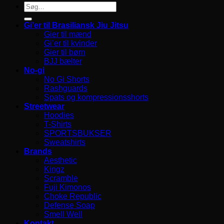
Søg
efter:
Gi’er til Brasiliansk Jiu Jitsu
Gier til mænd
Gi’er til kvinder
Gier til børn
BJJ bælter
No-gi
No Gi Shorts
Rashguards
Spats og kompressionsshorts
Streetwear
Hoodies
T-Shirts
SPORTSBUKSER
Sweatshirts
Brands
Aesthetic
Kingz
Scramble
Fuji Kimonos
Choke Republic
Defense Soap
Smell Well
Kontakt