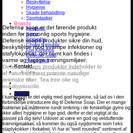
Beskyttelse
Hygiejne
Skade behandling
Sportstasker
Brands
Defense soap er det førende produkt
Aesthetic
inden for personlig sports hygiejne.
Kingz
Scramble
Defense soaps produkter sikre din hud,
Choke Republic
beskyttelse mod svampe infektioner og
Fuji Kimonos
stafylokokker, der nemt kan findes i
Defense Soap
varme og fugtige træningsmiljøer.
Smell Well
Defense soaps produkter indeholder to
Kontakt
Søg
af naturens mest potente naturlige
efter:
æteriske olier: Tea tree olie og
eukalyptusolie.
0,00
kr.
I kampsport er det vigtig med god hygiejne, så lad os i den
Kurv
forbindelse introducere dig til Defense Soap. Der er mange
bakterier på måtterene rundt omkring i de forskellige gyms og
ikke alles hygiejne er lige god, derfor er det vigtigt at du
passer på dig selv! Udover at være en god og velduftende
træningmakker, så kommer du også sygdomme som f.eks
staplykokker i forkøbet. Vi har et “well rounded” sortiment af