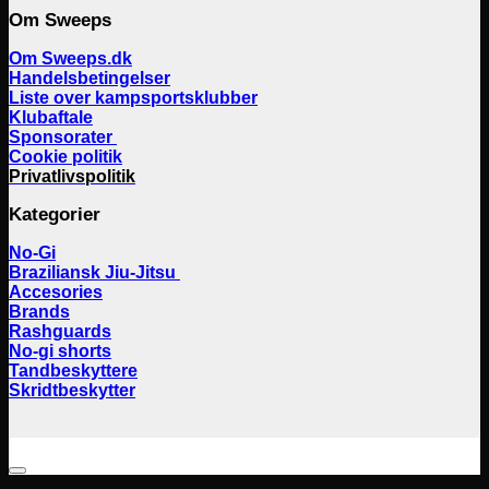
Om Sweeps
Om Sweeps.dk
Handelsbetingelser
Liste over kampsportsklubber
Klubaftale
Sponsorater
Cookie politik
Privatlivspolitik
Kategorier
No-Gi
Braziliansk Jiu-Jitsu
Accesories
Brands
Rashguards
No-gi shorts
Tandbeskyttere
Skridtbeskytter