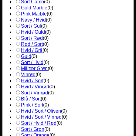
Sort Camo
(
0
)
Gold Marble
(
0
)
Pink Marble
(
0
)
Navy / Hvid
(
0
)
Sort / Gul
(
0
)
Hvid / Guld
(
0
)
Sort / Rød
(
0
)
Rød / Sort
(
0
)
Hvid / Grå
(
0
)
Guld
(
0
)
Sort / Hvid
(
0
)
Militær Grøn
(
0
)
Vinrød
(
0
)
Hvid / Sort
(
0
)
Hvid / Vinrød
(
0
)
Sort / Vinrød
(
0
)
Blå / Sort
(
0
)
Pink / Sort
(
0
)
Hvid / Sort / Oliven
(
0
)
Hvid / Sort / Vinrød
(
0
)
Sort / Hvid / Rød
(
0
)
Sort / Grøn
(
0
)
Sort / Orange
(
0
)