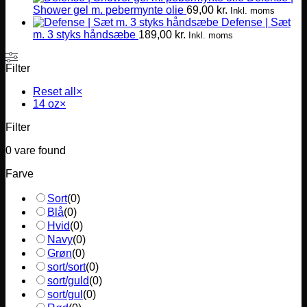
Shower gel m. pebermynte olie
69,00
kr.
Inkl. moms
Defense | Sæt
m. 3 styks håndsæbe
189,00
kr.
Inkl. moms
Filter
Reset all
×
14 oz
×
Filter
0
vare found
Farve
Sort
(
0
)
Blå
(
0
)
Hvid
(
0
)
Navy
(
0
)
Grøn
(
0
)
sort/sort
(
0
)
sort/guld
(
0
)
sort/gul
(
0
)