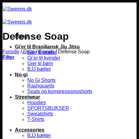
Fortsæt
til
indhold
Defense Soap
Menu
Gi’er til Brasiliansk Jiu Jitsu
Forside
/
Shop
/
Brands
/
Defense Soap
Gier til mænd
Filter
Gi’er til kvinder
Gier til børn
BJJ bælter
No-gi
No Gi Shorts
Rashguards
Spats og kompressionsshorts
Streetwear
Hoodies
SPORTSBUKSER
Sweatshirts
T-Shirts
Accessories
BJJ bælter