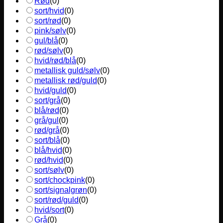
Rød
(
0
)
sort/hvid
(
0
)
sort/rød
(
0
)
pink/sølv
(
0
)
gul/blå
(
0
)
rød/sølv
(
0
)
hvid/rød/blå
(
0
)
metallisk guld/sølv
(
0
)
metallisk rød/guld
(
0
)
hvid/guld
(
0
)
sort/grå
(
0
)
blå/rød
(
0
)
grå/gul
(
0
)
rød/grå
(
0
)
sort/blå
(
0
)
blå/hvid
(
0
)
rød/hvid
(
0
)
sort/sølv
(
0
)
sort/chockpink
(
0
)
sort/signalgrøn
(
0
)
sort/rød/guld
(
0
)
hvid/sort
(
0
)
Grå
(
0
)