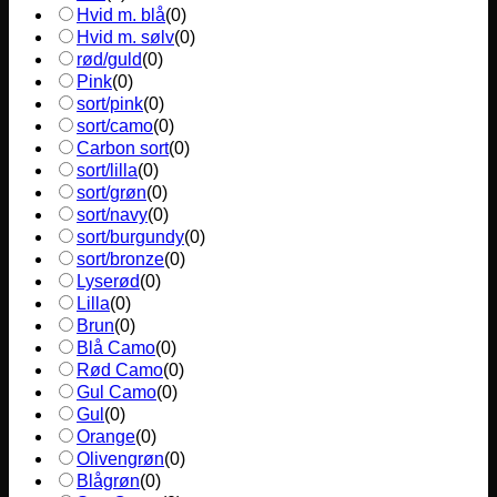
Hvid m. blå
(
0
)
Hvid m. sølv
(
0
)
rød/guld
(
0
)
Pink
(
0
)
sort/pink
(
0
)
sort/camo
(
0
)
Carbon sort
(
0
)
sort/lilla
(
0
)
sort/grøn
(
0
)
sort/navy
(
0
)
sort/burgundy
(
0
)
sort/bronze
(
0
)
Lyserød
(
0
)
Lilla
(
0
)
Brun
(
0
)
Blå Camo
(
0
)
Rød Camo
(
0
)
Gul Camo
(
0
)
Gul
(
0
)
Orange
(
0
)
Olivengrøn
(
0
)
Blågrøn
(
0
)