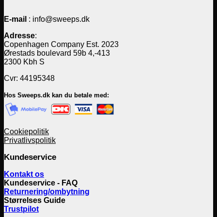
E-mail
: info@sweeps.dk
Adresse
:
Copenhagen Company Est. 2023
Ørestads boulevard 59b 4,-413
2300 Kbh S
Cvr: 44195348
Hos Sweeps.dk kan du betale med:
Cookiepolitik
Privatlivspolitik
Kundeservice
Kontakt os
Kundeservice - FAQ
Returnering/ombytning
Størrelses Guide
Trustpilot