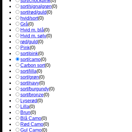
sort/chockpink
(
0
)
sort/signalgrøn
(
0
)
sort/rød/guld
(
0
)
hvid/sort
(
0
)
Grå
(
0
)
Hvid m. blå
(
0
)
Hvid m. sølv
(
0
)
rød/guld
(
0
)
Pink
(
0
)
sort/pink
(
0
)
sort/camo
(
0
)
Carbon sort
(
0
)
sort/lilla
(
0
)
sort/grøn
(
0
)
sort/navy
(
0
)
sort/burgundy
(
0
)
sort/bronze
(
0
)
Lyserød
(
0
)
Lilla
(
0
)
Brun
(
0
)
Blå Camo
(
0
)
Rød Camo
(
0
)
Gul Camo
(
0
)