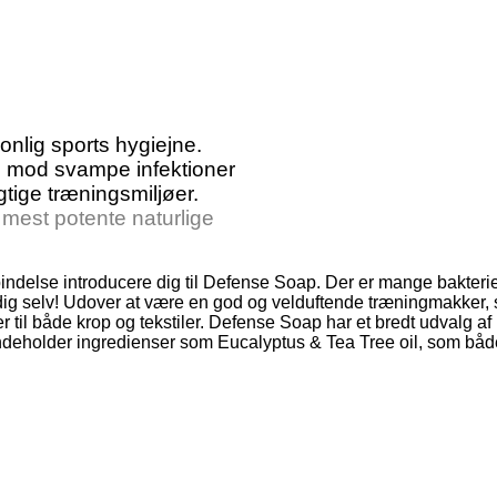
onlig sports hygiejne.
e mod svampe infektioner
gtige træningsmiljøer.
mest potente naturlige
rbindelse introducere dig til Defense Soap. Der er mange bakteri
r på dig selv! Udover at være en god og velduftende træningmakk
r til både krop og tekstiler. Defense Soap har et bredt udvalg af 
indeholder ingredienser som Eucalyptus & Tea Tree oil, som både