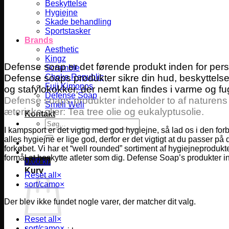
Beskyttelse
Hygiejne
Skade behandling
Sportstasker
Brands
Aesthetic
Kingz
Defense soap er det førende produkt inden for pers
Scramble
Defense soaps produkter sikre din hud, beskyttels
Choke Republic
Fuji Kimonos
og stafylokokker, der nemt kan findes i varme og fu
Defense Soap
Defense soaps produkter indeholder to af naturens 
Smell Well
æteriske olier: Tea tree olie og eukalyptusolie.
Kontakt
Søg
I kampsport er det vigtig med god hygiejne, så lad os i den fo
efter:
alles hygiejne er lige god, derfor er det vigtigt at du passe
forkøbet. Vi har et “well rounded” sortiment af hygiejneprodukte
formål at beskytte atleter som dig. Defense Soap’s produkter 
0,00
kr.
Kurv
Reset all
×
sort/camo
×
Der blev ikke fundet nogle varer, der matcher dit valg.
Reset all
×
sort/camo
×