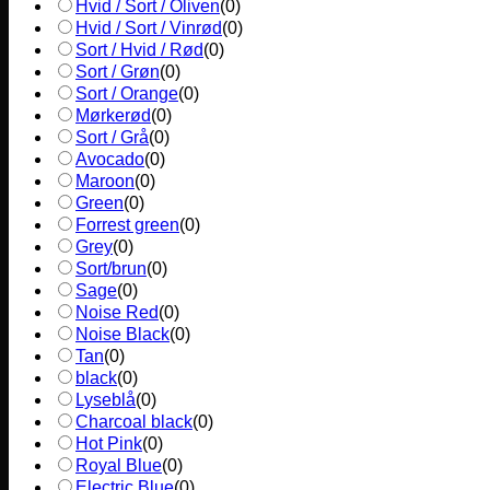
Hvid / Sort / Oliven
(
0
)
Hvid / Sort / Vinrød
(
0
)
Sort / Hvid / Rød
(
0
)
Sort / Grøn
(
0
)
Sort / Orange
(
0
)
Mørkerød
(
0
)
Sort / Grå
(
0
)
Avocado
(
0
)
Maroon
(
0
)
Green
(
0
)
Forrest green
(
0
)
Grey
(
0
)
Sort/brun
(
0
)
Sage
(
0
)
Noise Red
(
0
)
Noise Black
(
0
)
Tan
(
0
)
black
(
0
)
Lyseblå
(
0
)
Charcoal black
(
0
)
Hot Pink
(
0
)
Royal Blue
(
0
)
Electric Blue
(
0
)