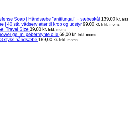
efense Soap | Håndsæbe "antifungal" + sæbeskål
139,00
kr.
Ink
 | 40 stk. vådservietter til krop og udstyr
99,00
kr.
Inkl. moms
el Travel Size
39,00
kr.
Inkl. moms
hower gel m. pebermynte olie
69,00
kr.
Inkl. moms
 3 styks håndsæbe
189,00
kr.
Inkl. moms