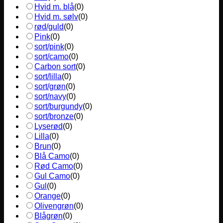
Hvid m. blå
(
0
)
Hvid m. sølv
(
0
)
rød/guld
(
0
)
Pink
(
0
)
sort/pink
(
0
)
sort/camo
(
0
)
Carbon sort
(
0
)
sort/lilla
(
0
)
sort/grøn
(
0
)
sort/navy
(
0
)
sort/burgundy
(
0
)
sort/bronze
(
0
)
Lyserød
(
0
)
Lilla
(
0
)
Brun
(
0
)
Blå Camo
(
0
)
Rød Camo
(
0
)
Gul Camo
(
0
)
Gul
(
0
)
Orange
(
0
)
Olivengrøn
(
0
)
Blågrøn
(
0
)