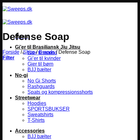
Fortsæt
til
indhold
Defense Soap
Menu
Gi’er til Brasiliansk Jiu Jitsu
Forside
/
Shop
/
Brands
/
Defense Soap
Gier til mænd
Filter
Gi’er til kvinder
Gier til børn
BJJ bælter
No-gi
No Gi Shorts
Rashguards
Spats og kompressionsshorts
Streetwear
Hoodies
SPORTSBUKSER
Sweatshirts
T-Shirts
Accessories
BJJ bælter