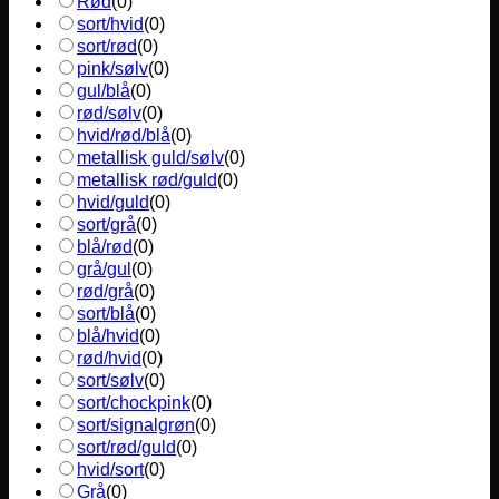
Rød
(
0
)
sort/hvid
(
0
)
sort/rød
(
0
)
pink/sølv
(
0
)
gul/blå
(
0
)
rød/sølv
(
0
)
hvid/rød/blå
(
0
)
metallisk guld/sølv
(
0
)
metallisk rød/guld
(
0
)
hvid/guld
(
0
)
sort/grå
(
0
)
blå/rød
(
0
)
grå/gul
(
0
)
rød/grå
(
0
)
sort/blå
(
0
)
blå/hvid
(
0
)
rød/hvid
(
0
)
sort/sølv
(
0
)
sort/chockpink
(
0
)
sort/signalgrøn
(
0
)
sort/rød/guld
(
0
)
hvid/sort
(
0
)
Grå
(
0
)