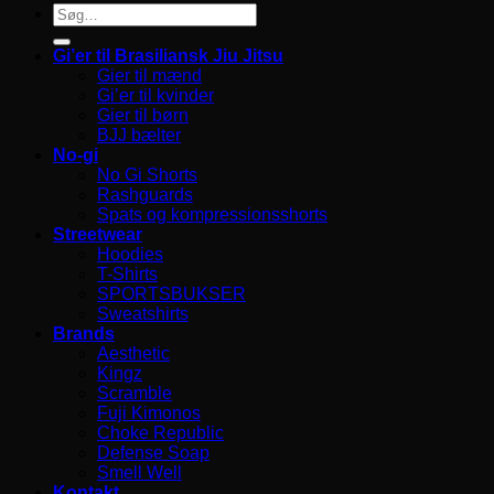
Søg
efter:
Gi’er til Brasiliansk Jiu Jitsu
Gier til mænd
Gi’er til kvinder
Gier til børn
BJJ bælter
No-gi
No Gi Shorts
Rashguards
Spats og kompressionsshorts
Streetwear
Hoodies
T-Shirts
SPORTSBUKSER
Sweatshirts
Brands
Aesthetic
Kingz
Scramble
Fuji Kimonos
Choke Republic
Defense Soap
Smell Well
Kontakt