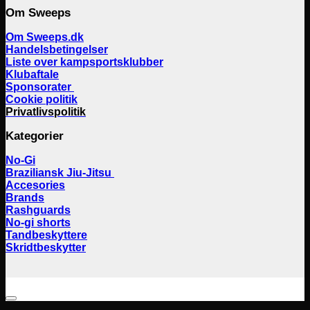
Om Sweeps
Om Sweeps.dk
Handelsbetingelser
Liste over kampsportsklubber
Klubaftale
Sponsorater
Cookie politik
Privatlivspolitik
Kategorier
No-Gi
Braziliansk Jiu-Jitsu
Accesories
Brands
Rashguards
No-gi shorts
Tandbeskyttere
Skridtbeskytter