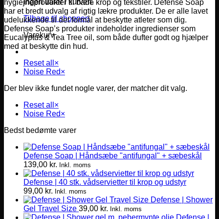
Ingen varer i kurven.
hygiejneprodukter til både krop og tekstiler. Defense Soap
har et bredt udvalg af rigtig lækre produkter. De er alle lavet
Tilbage til shoppen
udelukkende til det formål at beskytte atleter som dig.
Defense Soap’s produkter indeholder ingredienser som
Varekurv
Eucalyptus & Tea Tree oil, som både dufter godt og hjælper
med at beskytte din hud.
Reset all
×
Noise Red
×
Der blev ikke fundet nogle varer, der matcher dit valg.
Reset all
×
Noise Red
×
Bedst bedømte varer
Defense Soap | Håndsæbe "antifungal" + sæbeskål
139,00
kr.
Inkl. moms
Defense | 40 stk. vådservietter til krop og udstyr
99,00
kr.
Inkl. moms
Defense | Shower
Gel Travel Size
39,00
kr.
Inkl. moms
Defense |