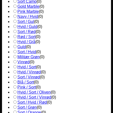
Sort Camo
(
0
)
Gold Marble
(
0
)
Pink Marble
(
0
)
Navy / Hvid
(
0
)
Sort / Gul
(
0
)
Hvid / Guld
(
0
)
Sort / Rød
(
0
)
Rød / Sort
(
0
)
Hvid / Grå
(
0
)
Guld
(
0
)
Sort / Hvid
(
0
)
Militær Grøn
(
0
)
Vinrød
(
0
)
Hvid / Sort
(
0
)
Hvid / Vinrød
(
0
)
Sort / Vinrød
(
0
)
Blå / Sort
(
0
)
Pink / Sort
(
0
)
Hvid / Sort / Oliven
(
0
)
Hvid / Sort / Vinrød
(
0
)
Sort / Hvid / Rød
(
0
)
Sort / Grøn
(
0
)
Sort / Orange
(
0
)