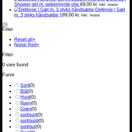
Shower gel m. pebermynte olie
69,00
kr.
Inkl. moms
Defense | Sæt
m. 3 styks håndsæbe
189,00
kr.
Inkl. moms
Filter
Reset all
×
Noise Red
×
Filter
0
vare found
Farve
Sort
(
0
)
Blå
(
0
)
Hvid
(
0
)
Navy
(
0
)
Grøn
(
0
)
sort/sort
(
0
)
sort/guld
(
0
)
sort/gul
(
0
)