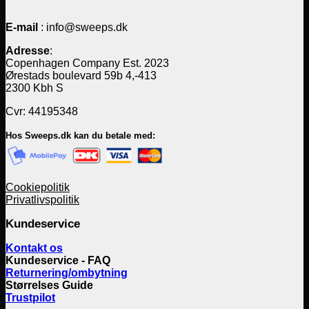
E-mail
: info@sweeps.dk
Adresse
:
Copenhagen Company Est. 2023
Ørestads boulevard 59b 4,-413
2300 Kbh S
Cvr: 44195348
Hos Sweeps.dk kan du betale med:
Cookiepolitik
Privatlivspolitik
Kundeservice
Kontakt os
Kundeservice - FAQ
Returnering/ombytning
Størrelses Guide
Trustpilot