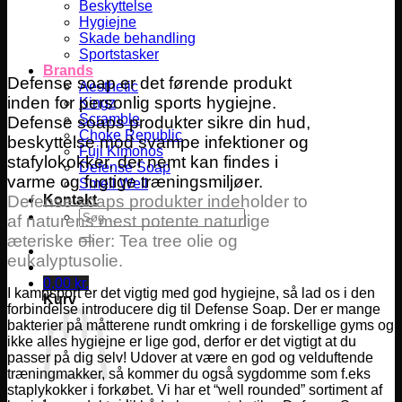
Beskyttelse
Hygiejne
Skade behandling
Sportstasker
Brands
Defense soap er det førende produkt
Aesthetic
inden for personlig sports hygiejne.
Kingz
Scramble
Defense soaps produkter sikre din hud,
Choke Republic
beskyttelse mod svampe infektioner og
Fuji Kimonos
stafylokokker, der nemt kan findes i
Defense Soap
varme og fugtige træningsmiljøer.
Smell Well
Defense soaps produkter indeholder to
Kontakt
Søg
af naturens mest potente naturlige
efter:
æteriske olier: Tea tree olie og
eukalyptusolie.
0,00
kr.
I kampsport er det vigtig med god hygiejne, så lad os i den
Kurv
forbindelse introducere dig til Defense Soap. Der er mange
bakterier på måtterene rundt omkring i de forskellige gyms og
ikke alles hygiejne er lige god, derfor er det vigtigt at du
passer på dig selv! Udover at være en god og velduftende
træningmakker, så kommer du også sygdomme som f.eks
staplykokker i forkøbet. Vi har et “well rounded” sortiment af