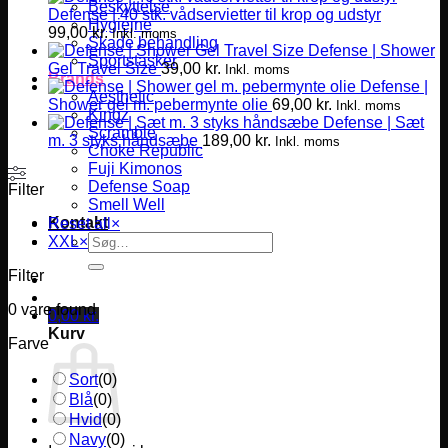
Beskyttelse
Defense | 40 stk. vådservietter til krop og udstyr
Hygiejne
99,00
kr.
Inkl. moms
Skade behandling
Defense | Shower
Sportstasker
Gel Travel Size
39,00
kr.
Inkl. moms
Brands
Defense |
Aesthetic
Shower gel m. pebermynte olie
69,00
kr.
Inkl. moms
Kingz
Defense | Sæt
Scramble
m. 3 styks håndsæbe
189,00
kr.
Inkl. moms
Choke Republic
Fuji Kimonos
Defense Soap
Filter
Smell Well
Kontakt
Reset all
×
Søg
XXL
×
efter:
Filter
0
vare found
0,00
kr.
Kurv
Farve
Sort
(
0
)
Blå
(
0
)
Hvid
(
0
)
Navy
(
0
)