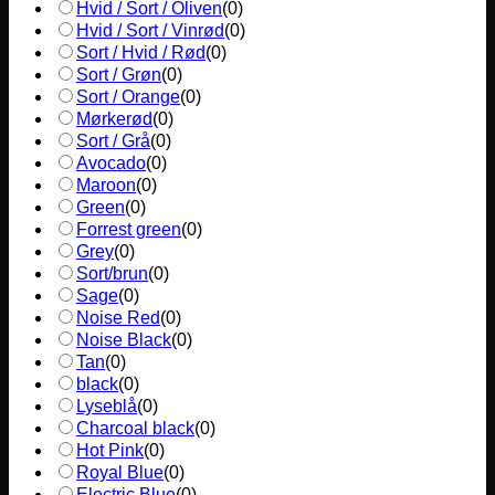
Hvid / Sort / Oliven
(
0
)
Hvid / Sort / Vinrød
(
0
)
Sort / Hvid / Rød
(
0
)
Sort / Grøn
(
0
)
Sort / Orange
(
0
)
Mørkerød
(
0
)
Sort / Grå
(
0
)
Avocado
(
0
)
Maroon
(
0
)
Green
(
0
)
Forrest green
(
0
)
Grey
(
0
)
Sort/brun
(
0
)
Sage
(
0
)
Noise Red
(
0
)
Noise Black
(
0
)
Tan
(
0
)
black
(
0
)
Lyseblå
(
0
)
Charcoal black
(
0
)
Hot Pink
(
0
)
Royal Blue
(
0
)
Electric Blue
(
0
)