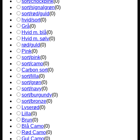
sort/chockpink
(
0
)
sort/signalgrøn
(
0
)
sort/rød/guld
(
0
)
hvid/sort
(
0
)
Grå
(
0
)
Hvid m. blå
(
0
)
Hvid m. sølv
(
0
)
rød/guld
(
0
)
Pink
(
0
)
sort/pink
(
0
)
sort/camo
(
0
)
Carbon sort
(
0
)
sort/lilla
(
0
)
sort/grøn
(
0
)
sort/navy
(
0
)
sort/burgundy
(
0
)
sort/bronze
(
0
)
Lyserød
(
0
)
Lilla
(
0
)
Brun
(
0
)
Blå Camo
(
0
)
Rød Camo
(
0
)
Gul Camo
(
0
)