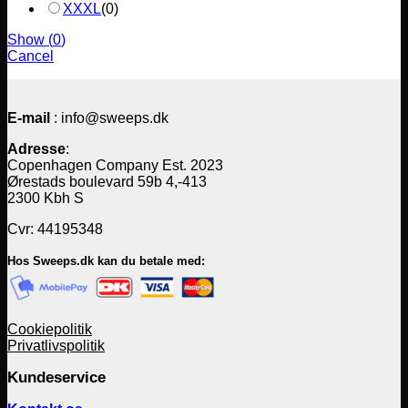
XXXL
(
0
)
Show
(
0
)
Cancel
E-mail
: info@sweeps.dk
Adresse
:
Copenhagen Company Est. 2023
Ørestads boulevard 59b 4,-413
2300 Kbh S
Cvr: 44195348
Hos Sweeps.dk kan du betale med:
Cookiepolitik
Privatlivspolitik
Kundeservice