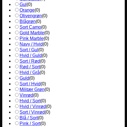
Gul
(
0
)
Orange
(
0
)
Olivengrøn
(
0
)
Blågrøn
(
0
)
Sort Camo
(
0
)
Gold Marble
(
0
)
Pink Marble
(
0
)
Navy / Hvid
(
0
)
Sort / Gul
(
0
)
Hvid / Guld
(
0
)
Sort / Rød
(
0
)
Rød / Sort
(
0
)
Hvid / Grå
(
0
)
Guld
(
0
)
Sort / Hvid
(
0
)
Militær Grøn
(
0
)
Vinrød
(
0
)
Hvid / Sort
(
0
)
Hvid / Vinrød
(
0
)
Sort / Vinrød
(
0
)
Blå / Sort
(
0
)
Pink / Sort
(
0
)