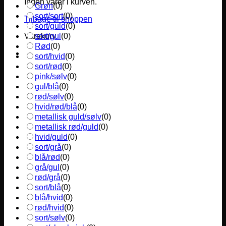
Ingen varer i kurven.
Grøn
(
0
)
sort/sort
(
0
)
Tilbage til shoppen
sort/guld
(
0
)
sort/gul
(
0
)
Varekurv
Rød
(
0
)
sort/hvid
(
0
)
sort/rød
(
0
)
pink/sølv
(
0
)
gul/blå
(
0
)
rød/sølv
(
0
)
hvid/rød/blå
(
0
)
metallisk guld/sølv
(
0
)
metallisk rød/guld
(
0
)
hvid/guld
(
0
)
sort/grå
(
0
)
blå/rød
(
0
)
grå/gul
(
0
)
rød/grå
(
0
)
sort/blå
(
0
)
blå/hvid
(
0
)
rød/hvid
(
0
)
sort/sølv
(
0
)