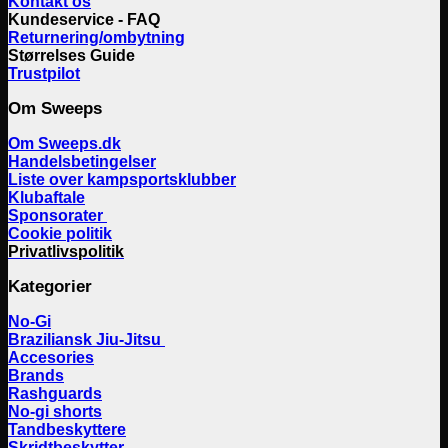
Kontakt os
Kundeservice - FAQ
Returnering/ombytning
Størrelses Guide
Trustpilot
Om Sweeps
Om Sweeps.dk
Handelsbetingelser
Liste over kampsportsklubber
Klubaftale
Sponsorater
Cookie politik
Privatlivspolitik
Kategorier
No-Gi
Braziliansk Jiu-Jitsu
Accesories
Brands
Rashguards
No-gi shorts
Tandbeskyttere
Skridtbeskytter