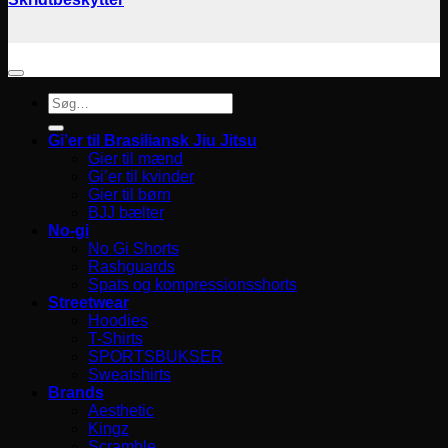
Søg
efter:
Gi’er til Brasiliansk Jiu Jitsu
Gier til mænd
Gi’er til kvinder
Gier til børn
BJJ bælter
No-gi
No Gi Shorts
Rashguards
Spats og kompressionsshorts
Streetwear
Hoodies
T-Shirts
SPORTSBUKSER
Sweatshirts
Brands
Aesthetic
Kingz
Scramble