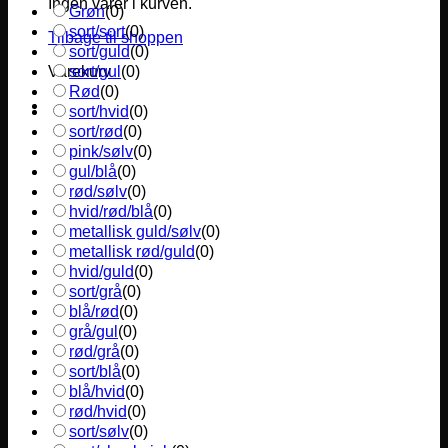
Ingen varer i kurven.
Grøn
(
0
)
sort/sort
(
0
)
Tilbage til shoppen
sort/guld
(
0
)
sort/gul
(
0
)
Varekurv
Rød
(
0
)
sort/hvid
(
0
)
sort/rød
(
0
)
pink/sølv
(
0
)
gul/blå
(
0
)
rød/sølv
(
0
)
hvid/rød/blå
(
0
)
metallisk guld/sølv
(
0
)
metallisk rød/guld
(
0
)
hvid/guld
(
0
)
sort/grå
(
0
)
blå/rød
(
0
)
grå/gul
(
0
)
rød/grå
(
0
)
sort/blå
(
0
)
blå/hvid
(
0
)
rød/hvid
(
0
)
sort/sølv
(
0
)