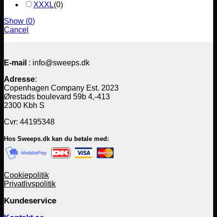
XXXL
(
0
)
Show
(
0
)
Cancel
E-mail
: info@sweeps.dk
Adresse
:
Copenhagen Company Est. 2023
Ørestads boulevard 59b 4,-413
2300 Kbh S
Cvr: 44195348
Hos Sweeps.dk kan du betale med:
Cookiepolitik
Privatlivspolitik
Kundeservice