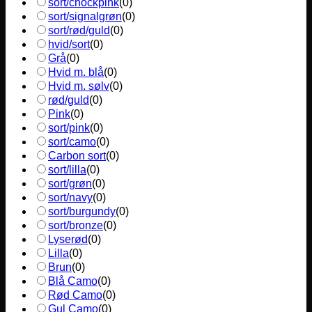
sort/chockpink
(
0
)
sort/signalgrøn
(
0
)
sort/rød/guld
(
0
)
hvid/sort
(
0
)
Grå
(
0
)
Hvid m. blå
(
0
)
Hvid m. sølv
(
0
)
rød/guld
(
0
)
Pink
(
0
)
sort/pink
(
0
)
sort/camo
(
0
)
Carbon sort
(
0
)
sort/lilla
(
0
)
sort/grøn
(
0
)
sort/navy
(
0
)
sort/burgundy
(
0
)
sort/bronze
(
0
)
Lyserød
(
0
)
Lilla
(
0
)
Brun
(
0
)
Blå Camo
(
0
)
Rød Camo
(
0
)
Gul Camo
(
0
)