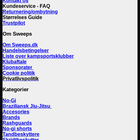
Kontakt os
Kundeservice - FAQ
Returnering/ombytning
Størrelses Guide
Trustpilot
Om Sweeps
Om Sweeps.dk
Handelsbetingelser
Liste over kampsportsklubber
Klubaftale
Sponsorater
Cookie politik
Privatlivspolitik
Kategorier
No-Gi
Braziliansk Jiu-Jitsu
Accesories
Brands
Rashguards
No-gi shorts
Tandbeskyttere
Skridtbeskytter