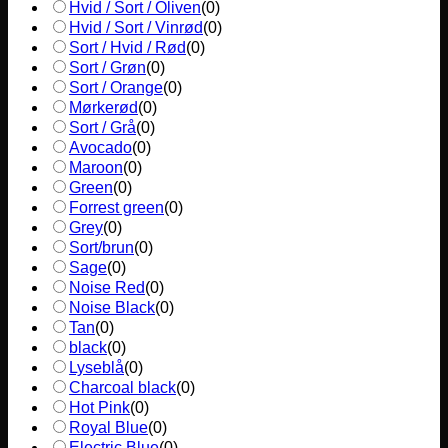
Hvid / Sort / Oliven
(
0
)
Hvid / Sort / Vinrød
(
0
)
Sort / Hvid / Rød
(
0
)
Sort / Grøn
(
0
)
Sort / Orange
(
0
)
Mørkerød
(
0
)
Sort / Grå
(
0
)
Avocado
(
0
)
Maroon
(
0
)
Green
(
0
)
Forrest green
(
0
)
Grey
(
0
)
Sort/brun
(
0
)
Sage
(
0
)
Noise Red
(
0
)
Noise Black
(
0
)
Tan
(
0
)
black
(
0
)
Lyseblå
(
0
)
Charcoal black
(
0
)
Hot Pink
(
0
)
Royal Blue
(
0
)
Electric Blue
(
0
)