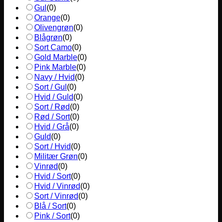
Gul
(
0
)
Orange
(
0
)
Olivengrøn
(
0
)
Blågrøn
(
0
)
Sort Camo
(
0
)
Gold Marble
(
0
)
Pink Marble
(
0
)
Navy / Hvid
(
0
)
Sort / Gul
(
0
)
Hvid / Guld
(
0
)
Sort / Rød
(
0
)
Rød / Sort
(
0
)
Hvid / Grå
(
0
)
Guld
(
0
)
Sort / Hvid
(
0
)
Militær Grøn
(
0
)
Vinrød
(
0
)
Hvid / Sort
(
0
)
Hvid / Vinrød
(
0
)
Sort / Vinrød
(
0
)
Blå / Sort
(
0
)
Pink / Sort
(
0
)