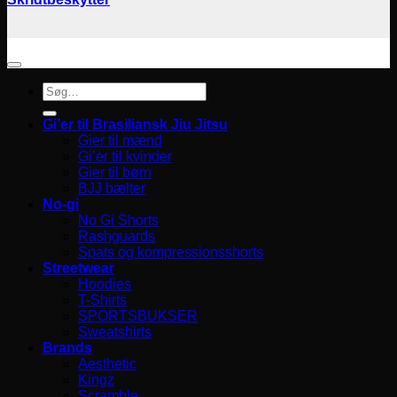
Søg
efter:
Gi’er til Brasiliansk Jiu Jitsu
Gier til mænd
Gi’er til kvinder
Gier til børn
BJJ bælter
No-gi
No Gi Shorts
Rashguards
Spats og kompressionsshorts
Streetwear
Hoodies
T-Shirts
SPORTSBUKSER
Sweatshirts
Brands
Aesthetic
Kingz
Scramble