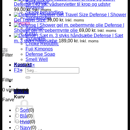
Beskyttelse
Defense | 40 stk. vådservietter til krop og udstyr
Hygiejne
99,00
kr.
Inkl. moms
Skade behandling
Defense | Shower
Sportstasker
Gel Travel Size
39,00
kr.
Inkl. moms
Brands
Defense |
Aesthetic
Shower gel m. pebermynte olie
69,00
kr.
Inkl. moms
Kingz
Defense | Sæt
Scramble
m. 3 styks håndsæbe
189,00
kr.
Inkl. moms
Choke Republic
Fuji Kimonos
Defense Soap
Filter
Smell Well
Kontakt
Reset all
×
Søg
F3
×
efter:
Filter
0
vare found
0,00
kr.
Kurv
Farve
Sort
(
0
)
Blå
(
0
)
Hvid
(
0
)
Navy
(
0
)