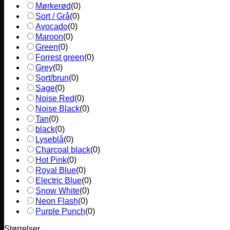
Mørkerød
(
0
)
Sort / Grå
(
0
)
Avocado
(
0
)
Maroon
(
0
)
Green
(
0
)
Forrest green
(
0
)
Grey
(
0
)
Sort/brun
(
0
)
Sage
(
0
)
Noise Red
(
0
)
Noise Black
(
0
)
Tan
(
0
)
black
(
0
)
Lyseblå
(
0
)
Charcoal black
(
0
)
Hot Pink
(
0
)
Royal Blue
(
0
)
Electric Blue
(
0
)
Snow White
(
0
)
Neon Flash
(
0
)
Purple Punch
(
0
)
Størrelser