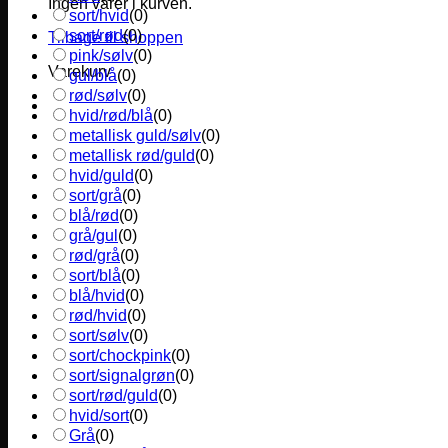
Ingen varer i kurven.
sort/hvid
(
0
)
sort/rød
(
0
)
Tilbage til shoppen
pink/sølv
(
0
)
Varekurv
gul/blå
(
0
)
rød/sølv
(
0
)
hvid/rød/blå
(
0
)
metallisk guld/sølv
(
0
)
metallisk rød/guld
(
0
)
hvid/guld
(
0
)
sort/grå
(
0
)
blå/rød
(
0
)
grå/gul
(
0
)
rød/grå
(
0
)
sort/blå
(
0
)
blå/hvid
(
0
)
rød/hvid
(
0
)
sort/sølv
(
0
)
sort/chockpink
(
0
)
sort/signalgrøn
(
0
)
sort/rød/guld
(
0
)
hvid/sort
(
0
)
Grå
(
0
)