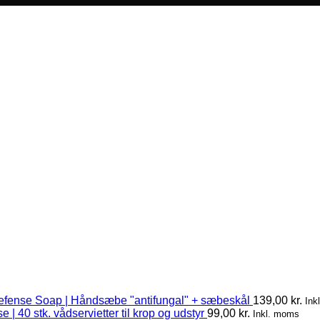
efense Soap | Håndsæbe "antifungal" + sæbeskål
139,00
kr.
Ink
 | 40 stk. vådservietter til krop og udstyr
99,00
kr.
Inkl. moms