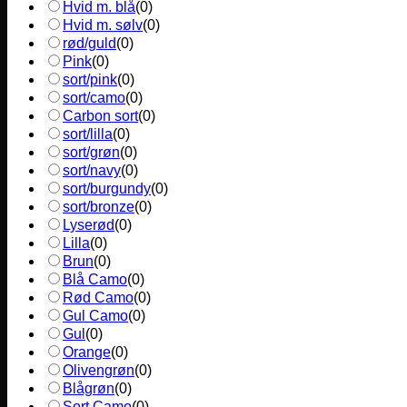
Hvid m. blå
(
0
)
Hvid m. sølv
(
0
)
rød/guld
(
0
)
Pink
(
0
)
sort/pink
(
0
)
sort/camo
(
0
)
Carbon sort
(
0
)
sort/lilla
(
0
)
sort/grøn
(
0
)
sort/navy
(
0
)
sort/burgundy
(
0
)
sort/bronze
(
0
)
Lyserød
(
0
)
Lilla
(
0
)
Brun
(
0
)
Blå Camo
(
0
)
Rød Camo
(
0
)
Gul Camo
(
0
)
Gul
(
0
)
Orange
(
0
)
Olivengrøn
(
0
)
Blågrøn
(
0
)
Sort Camo
(
0
)