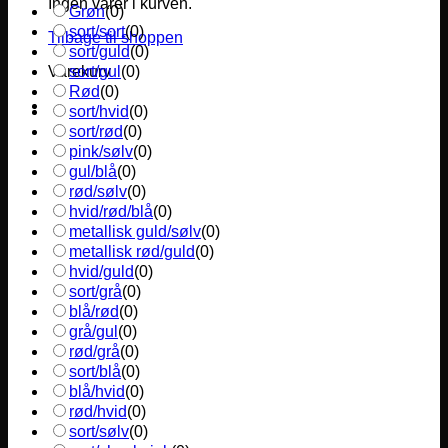
Ingen varer i kurven.
Grøn
(
0
)
sort/sort
(
0
)
Tilbage til shoppen
sort/guld
(
0
)
sort/gul
(
0
)
Varekurv
Rød
(
0
)
sort/hvid
(
0
)
sort/rød
(
0
)
pink/sølv
(
0
)
gul/blå
(
0
)
rød/sølv
(
0
)
hvid/rød/blå
(
0
)
metallisk guld/sølv
(
0
)
metallisk rød/guld
(
0
)
hvid/guld
(
0
)
sort/grå
(
0
)
blå/rød
(
0
)
grå/gul
(
0
)
rød/grå
(
0
)
sort/blå
(
0
)
blå/hvid
(
0
)
rød/hvid
(
0
)
sort/sølv
(
0
)