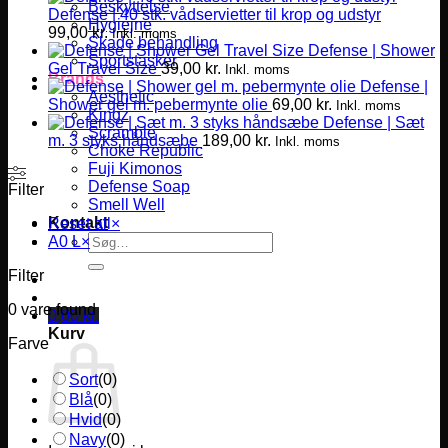
Beskyttelse
Defense | 40 stk. vådservietter til krop og udstyr
Hygiejne
99,00
kr.
Inkl. moms
Skade behandling
Defense | Shower
Sportstasker
Gel Travel Size
39,00
kr.
Inkl. moms
Brands
Defense |
Aesthetic
Shower gel m. pebermynte olie
69,00
kr.
Inkl. moms
Kingz
Defense | Sæt
Scramble
m. 3 styks håndsæbe
189,00
kr.
Inkl. moms
Choke Republic
Fuji Kimonos
Defense Soap
Filter
Smell Well
Kontakt
Reset all
×
Søg
A0 L
×
efter:
Filter
0
vare found
0,00
kr.
Kurv
Farve
Sort
(
0
)
Blå
(
0
)
Hvid
(
0
)
Navy
(
0
)