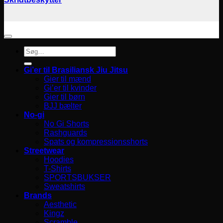
Søg
efter:
Gi’er til Brasiliansk Jiu Jitsu
Gier til mænd
Gi’er til kvinder
Gier til børn
BJJ bælter
No-gi
No Gi Shorts
Rashguards
Spats og kompressionsshorts
Streetwear
Hoodies
T-Shirts
SPORTSBUKSER
Sweatshirts
Brands
Aesthetic
Kingz
Scramble