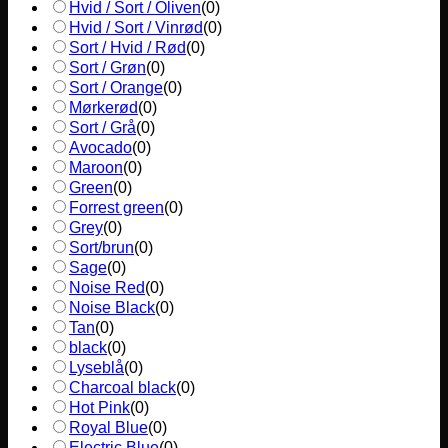
Hvid / Sort / Oliven
(
0
)
Hvid / Sort / Vinrød
(
0
)
Sort / Hvid / Rød
(
0
)
Sort / Grøn
(
0
)
Sort / Orange
(
0
)
Mørkerød
(
0
)
Sort / Grå
(
0
)
Avocado
(
0
)
Maroon
(
0
)
Green
(
0
)
Forrest green
(
0
)
Grey
(
0
)
Sort/brun
(
0
)
Sage
(
0
)
Noise Red
(
0
)
Noise Black
(
0
)
Tan
(
0
)
black
(
0
)
Lyseblå
(
0
)
Charcoal black
(
0
)
Hot Pink
(
0
)
Royal Blue
(
0
)
Electric Blue
(
0
)