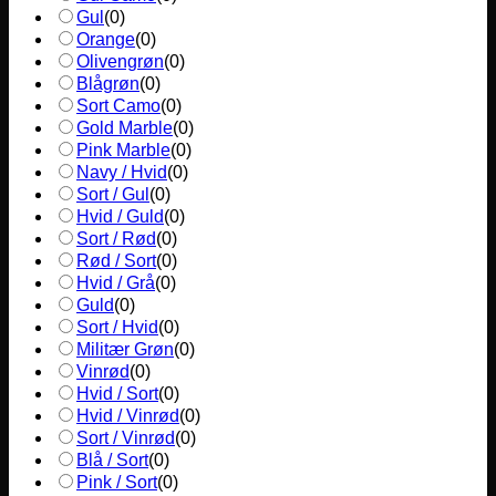
Gul
(
0
)
Orange
(
0
)
Olivengrøn
(
0
)
Blågrøn
(
0
)
Sort Camo
(
0
)
Gold Marble
(
0
)
Pink Marble
(
0
)
Navy / Hvid
(
0
)
Sort / Gul
(
0
)
Hvid / Guld
(
0
)
Sort / Rød
(
0
)
Rød / Sort
(
0
)
Hvid / Grå
(
0
)
Guld
(
0
)
Sort / Hvid
(
0
)
Militær Grøn
(
0
)
Vinrød
(
0
)
Hvid / Sort
(
0
)
Hvid / Vinrød
(
0
)
Sort / Vinrød
(
0
)
Blå / Sort
(
0
)
Pink / Sort
(
0
)