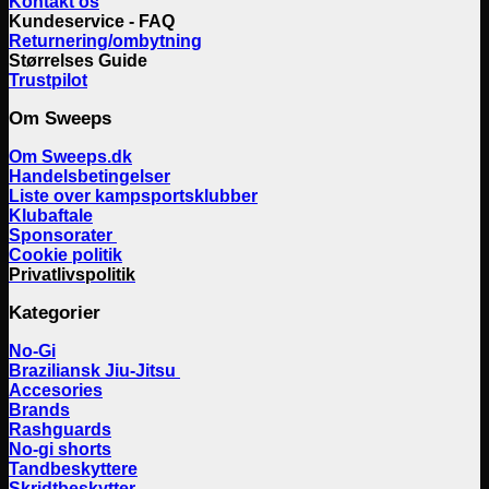
Kontakt os
Kundeservice - FAQ
Returnering/ombytning
Størrelses Guide
Trustpilot
Om Sweeps
Om Sweeps.dk
Handelsbetingelser
Liste over kampsportsklubber
Klubaftale
Sponsorater
Cookie politik
Privatlivspolitik
Kategorier
No-Gi
Braziliansk Jiu-Jitsu
Accesories
Brands
Rashguards
No-gi shorts
Tandbeskyttere
Skridtbeskytter