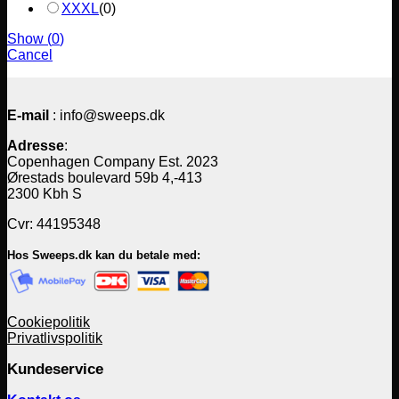
XXXL
(
0
)
Show
(
0
)
Cancel
E-mail
: info@sweeps.dk
Adresse
:
Copenhagen Company Est. 2023
Ørestads boulevard 59b 4,-413
2300 Kbh S
Cvr: 44195348
Hos Sweeps.dk kan du betale med:
Cookiepolitik
Privatlivspolitik
Kundeservice