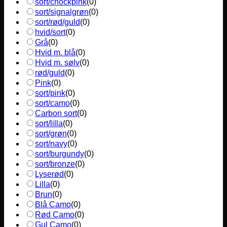
sort/chockpink
(
0
)
sort/signalgrøn
(
0
)
sort/rød/guld
(
0
)
hvid/sort
(
0
)
Grå
(
0
)
Hvid m. blå
(
0
)
Hvid m. sølv
(
0
)
rød/guld
(
0
)
Pink
(
0
)
sort/pink
(
0
)
sort/camo
(
0
)
Carbon sort
(
0
)
sort/lilla
(
0
)
sort/grøn
(
0
)
sort/navy
(
0
)
sort/burgundy
(
0
)
sort/bronze
(
0
)
Lyserød
(
0
)
Lilla
(
0
)
Brun
(
0
)
Blå Camo
(
0
)
Rød Camo
(
0
)
Gul Camo
(
0
)