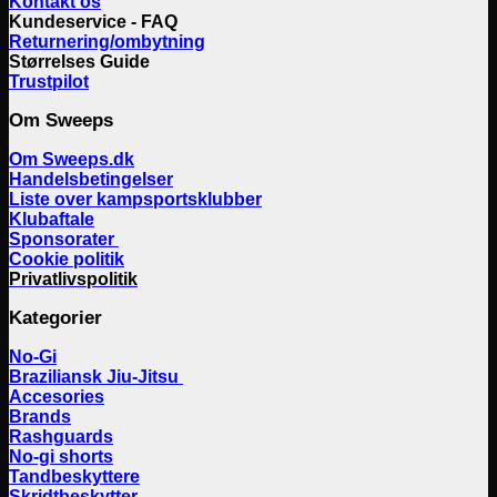
Kontakt os
Kundeservice - FAQ
Returnering/ombytning
Størrelses Guide
Trustpilot
Om Sweeps
Om Sweeps.dk
Handelsbetingelser
Liste over kampsportsklubber
Klubaftale
Sponsorater
Cookie politik
Privatlivspolitik
Kategorier
No-Gi
Braziliansk Jiu-Jitsu
Accesories
Brands
Rashguards
No-gi shorts
Tandbeskyttere
Skridtbeskytter