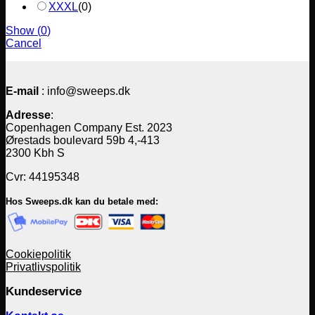
XXXL
(
0
)
Show
(
0
)
Cancel
E-mail
: info@sweeps.dk
Adresse
:
Copenhagen Company Est. 2023
Ørestads boulevard 59b 4,-413
2300 Kbh S
Cvr: 44195348
Hos Sweeps.dk kan du betale med:
Cookiepolitik
Privatlivspolitik
Kundeservice