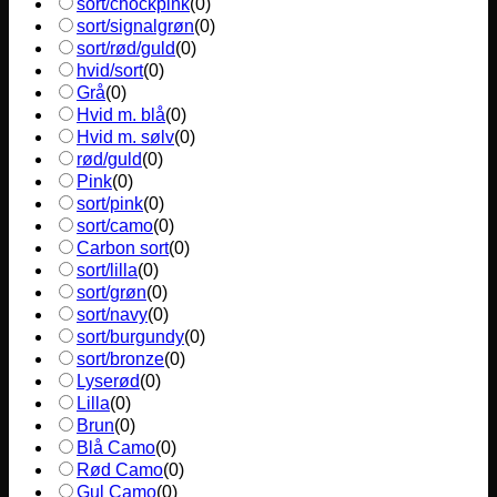
sort/chockpink
(
0
)
sort/signalgrøn
(
0
)
sort/rød/guld
(
0
)
hvid/sort
(
0
)
Grå
(
0
)
Hvid m. blå
(
0
)
Hvid m. sølv
(
0
)
rød/guld
(
0
)
Pink
(
0
)
sort/pink
(
0
)
sort/camo
(
0
)
Carbon sort
(
0
)
sort/lilla
(
0
)
sort/grøn
(
0
)
sort/navy
(
0
)
sort/burgundy
(
0
)
sort/bronze
(
0
)
Lyserød
(
0
)
Lilla
(
0
)
Brun
(
0
)
Blå Camo
(
0
)
Rød Camo
(
0
)
Gul Camo
(
0
)