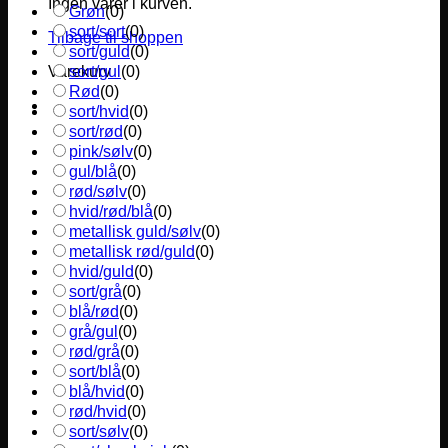
Ingen varer i kurven.
Grøn
(
0
)
sort/sort
(
0
)
Tilbage til shoppen
sort/guld
(
0
)
sort/gul
(
0
)
Varekurv
Rød
(
0
)
sort/hvid
(
0
)
sort/rød
(
0
)
pink/sølv
(
0
)
gul/blå
(
0
)
rød/sølv
(
0
)
hvid/rød/blå
(
0
)
metallisk guld/sølv
(
0
)
metallisk rød/guld
(
0
)
hvid/guld
(
0
)
sort/grå
(
0
)
blå/rød
(
0
)
grå/gul
(
0
)
rød/grå
(
0
)
sort/blå
(
0
)
blå/hvid
(
0
)
rød/hvid
(
0
)
sort/sølv
(
0
)