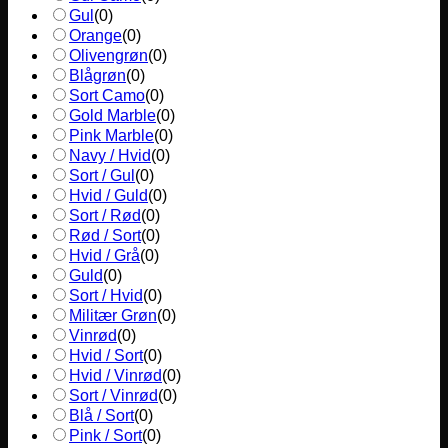
Gul
(
0
)
Orange
(
0
)
Olivengrøn
(
0
)
Blågrøn
(
0
)
Sort Camo
(
0
)
Gold Marble
(
0
)
Pink Marble
(
0
)
Navy / Hvid
(
0
)
Sort / Gul
(
0
)
Hvid / Guld
(
0
)
Sort / Rød
(
0
)
Rød / Sort
(
0
)
Hvid / Grå
(
0
)
Guld
(
0
)
Sort / Hvid
(
0
)
Militær Grøn
(
0
)
Vinrød
(
0
)
Hvid / Sort
(
0
)
Hvid / Vinrød
(
0
)
Sort / Vinrød
(
0
)
Blå / Sort
(
0
)
Pink / Sort
(
0
)