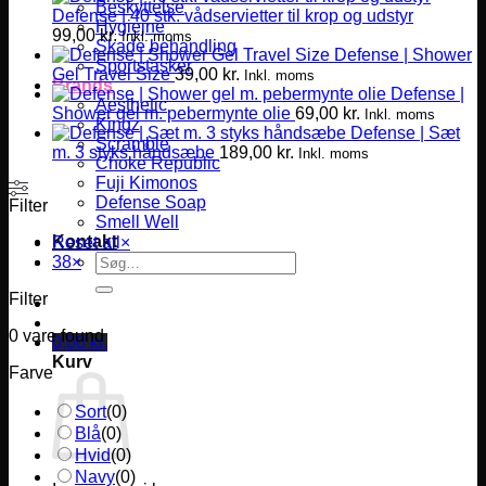
Beskyttelse
Defense | 40 stk. vådservietter til krop og udstyr
Hygiejne
99,00
kr.
Inkl. moms
Skade behandling
Defense | Shower
Sportstasker
Gel Travel Size
39,00
kr.
Inkl. moms
Brands
Defense |
Aesthetic
Shower gel m. pebermynte olie
69,00
kr.
Inkl. moms
Kingz
Defense | Sæt
Scramble
m. 3 styks håndsæbe
189,00
kr.
Inkl. moms
Choke Republic
Fuji Kimonos
Defense Soap
Filter
Smell Well
Kontakt
Reset all
×
Søg
38
×
efter:
Filter
0
vare found
0,00
kr.
Kurv
Farve
Sort
(
0
)
Blå
(
0
)
Hvid
(
0
)
Navy
(
0
)