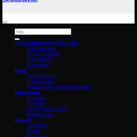
Søg
efter:
Gi’er til Brasiliansk Jiu Jitsu
Gier til mænd
Gi’er til kvinder
Gier til børn
BJJ bælter
No-gi
No Gi Shorts
Rashguards
Spats og kompressionsshorts
Streetwear
Hoodies
T-Shirts
SPORTSBUKSER
Sweatshirts
Brands
Aesthetic
Kingz
Scramble