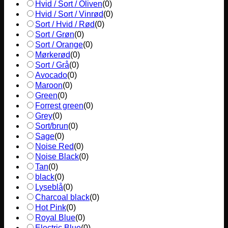
Hvid / Sort / Oliven
(
0
)
Hvid / Sort / Vinrød
(
0
)
Sort / Hvid / Rød
(
0
)
Sort / Grøn
(
0
)
Sort / Orange
(
0
)
Mørkerød
(
0
)
Sort / Grå
(
0
)
Avocado
(
0
)
Maroon
(
0
)
Green
(
0
)
Forrest green
(
0
)
Grey
(
0
)
Sort/brun
(
0
)
Sage
(
0
)
Noise Red
(
0
)
Noise Black
(
0
)
Tan
(
0
)
black
(
0
)
Lyseblå
(
0
)
Charcoal black
(
0
)
Hot Pink
(
0
)
Royal Blue
(
0
)
Electric Blue
(
0
)