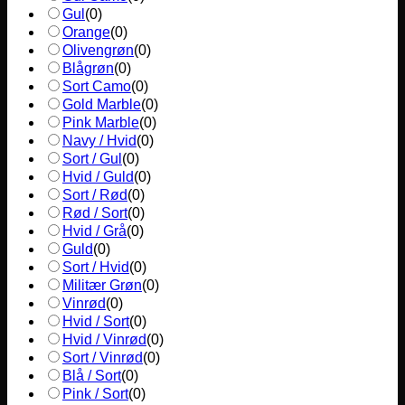
Gul
(
0
)
Orange
(
0
)
Olivengrøn
(
0
)
Blågrøn
(
0
)
Sort Camo
(
0
)
Gold Marble
(
0
)
Pink Marble
(
0
)
Navy / Hvid
(
0
)
Sort / Gul
(
0
)
Hvid / Guld
(
0
)
Sort / Rød
(
0
)
Rød / Sort
(
0
)
Hvid / Grå
(
0
)
Guld
(
0
)
Sort / Hvid
(
0
)
Militær Grøn
(
0
)
Vinrød
(
0
)
Hvid / Sort
(
0
)
Hvid / Vinrød
(
0
)
Sort / Vinrød
(
0
)
Blå / Sort
(
0
)
Pink / Sort
(
0
)