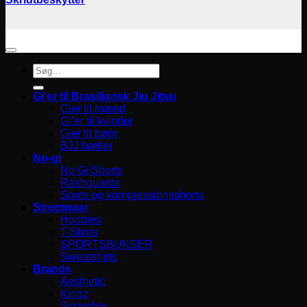
Søg
efter:
Gi’er til Brasiliansk Jiu Jitsu
Gier til mænd
Gi’er til kvinder
Gier til børn
BJJ bælter
No-gi
No Gi Shorts
Rashguards
Spats og kompressionsshorts
Streetwear
Hoodies
T-Shirts
SPORTSBUKSER
Sweatshirts
Brands
Aesthetic
Kingz
Scramble