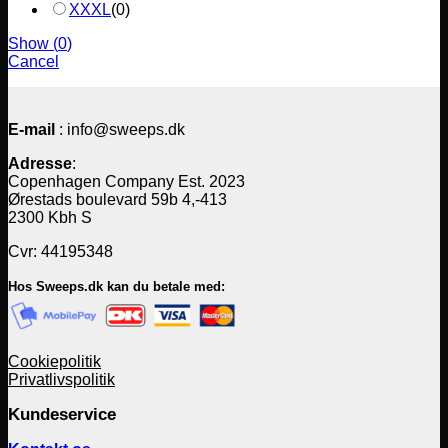
XXXL
(
0
)
Show
(
0
)
Cancel
E-mail
: info@sweeps.dk
Adresse
:
Copenhagen Company Est. 2023
Ørestads boulevard 59b 4,-413
2300 Kbh S
Cvr: 44195348
Hos Sweeps.dk kan du betale med:
Cookiepolitik
Privatlivspolitik
Kundeservice