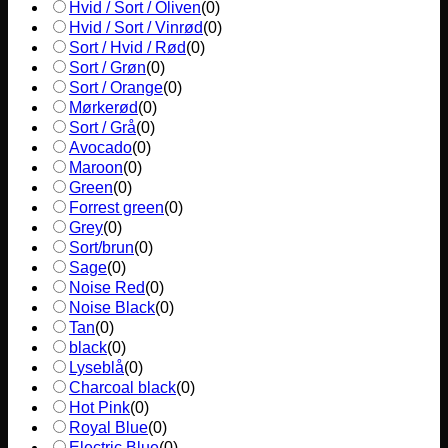
Hvid / Sort / Oliven
(
0
)
Hvid / Sort / Vinrød
(
0
)
Sort / Hvid / Rød
(
0
)
Sort / Grøn
(
0
)
Sort / Orange
(
0
)
Mørkerød
(
0
)
Sort / Grå
(
0
)
Avocado
(
0
)
Maroon
(
0
)
Green
(
0
)
Forrest green
(
0
)
Grey
(
0
)
Sort/brun
(
0
)
Sage
(
0
)
Noise Red
(
0
)
Noise Black
(
0
)
Tan
(
0
)
black
(
0
)
Lyseblå
(
0
)
Charcoal black
(
0
)
Hot Pink
(
0
)
Royal Blue
(
0
)
Electric Blue
(
0
)