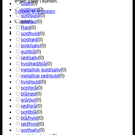
Ingen varer i kurven.
Grøn
(
0
)
sort/sort
(
0
)
Tilbage til shoppen
sort/guld
(
0
)
sort/gul
(
0
)
Varekurv
Rød
(
0
)
sort/hvid
(
0
)
sort/rød
(
0
)
pink/sølv
(
0
)
gul/blå
(
0
)
rød/sølv
(
0
)
hvid/rød/blå
(
0
)
metallisk guld/sølv
(
0
)
metallisk rød/guld
(
0
)
hvid/guld
(
0
)
sort/grå
(
0
)
blå/rød
(
0
)
grå/gul
(
0
)
rød/grå
(
0
)
sort/blå
(
0
)
blå/hvid
(
0
)
rød/hvid
(
0
)
sort/sølv
(
0
)