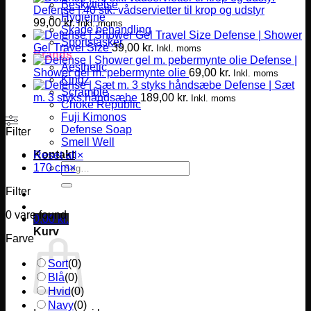
Beskyttelse
Defense | 40 stk. vådservietter til krop og udstyr
Hygiejne
99,00
kr.
Inkl. moms
Skade behandling
Defense | Shower
Sportstasker
Gel Travel Size
39,00
kr.
Inkl. moms
Brands
Defense |
Aesthetic
Shower gel m. pebermynte olie
69,00
kr.
Inkl. moms
Kingz
Defense | Sæt
Scramble
m. 3 styks håndsæbe
189,00
kr.
Inkl. moms
Choke Republic
Fuji Kimonos
Defense Soap
Filter
Smell Well
Kontakt
Reset all
×
Søg
170 cm
×
efter:
Filter
0
vare found
0,00
kr.
Kurv
Farve
Sort
(
0
)
Blå
(
0
)
Hvid
(
0
)
Navy
(
0
)