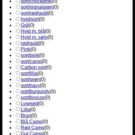
sort/chockpink
(
0
)
sort/signalgrøn
(
0
)
sort/rød/guld
(
0
)
hvid/sort
(
0
)
Grå
(
0
)
Hvid m. blå
(
0
)
Hvid m. sølv
(
0
)
rød/guld
(
0
)
Pink
(
0
)
sort/pink
(
0
)
sort/camo
(
0
)
Carbon sort
(
0
)
sort/lilla
(
0
)
sort/grøn
(
0
)
sort/navy
(
0
)
sort/burgundy
(
0
)
sort/bronze
(
0
)
Lyserød
(
0
)
Lilla
(
0
)
Brun
(
0
)
Blå Camo
(
0
)
Rød Camo
(
0
)
Gul Camo
(
0
)