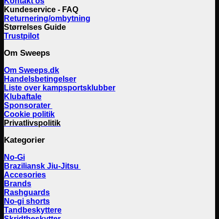
Kontakt os
Kundeservice - FAQ
Returnering/ombytning
Størrelses Guide
Trustpilot
Om Sweeps
Om Sweeps.dk
Handelsbetingelser
Liste over kampsportsklubber
Klubaftale
Sponsorater
Cookie politik
Privatlivspolitik
Kategorier
No-Gi
Braziliansk Jiu-Jitsu
Accesories
Brands
Rashguards
No-gi shorts
Tandbeskyttere
Skridtbeskytter