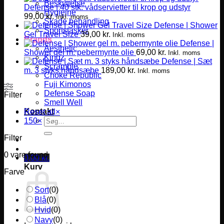
Beskyttelse
Defense | 40 stk. vådservietter til krop og udstyr
Hygiejne
99,00
kr.
Inkl. moms
Skade behandling
Defense | Shower
Sportstasker
Gel Travel Size
39,00
kr.
Inkl. moms
Brands
Defense |
Aesthetic
Shower gel m. pebermynte olie
69,00
kr.
Inkl. moms
Kingz
Defense | Sæt
Scramble
m. 3 styks håndsæbe
189,00
kr.
Inkl. moms
Choke Republic
Fuji Kimonos
Defense Soap
Filter
Smell Well
Kontakt
Reset all
×
Søg
150
×
efter:
Filter
0
vare found
0,00
kr.
Kurv
Farve
Sort
(
0
)
Blå
(
0
)
Hvid
(
0
)
Navy
(
0
)