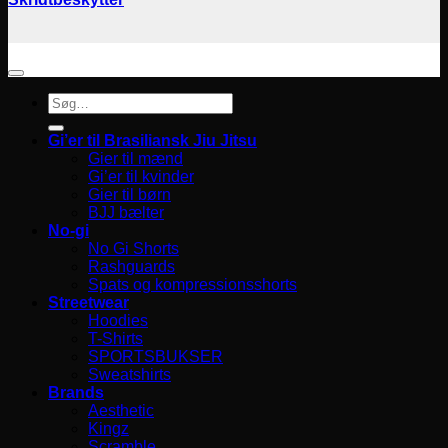
Søg
efter:
Gi’er til Brasiliansk Jiu Jitsu
Gier til mænd
Gi’er til kvinder
Gier til børn
BJJ bælter
No-gi
No Gi Shorts
Rashguards
Spats og kompressionsshorts
Streetwear
Hoodies
T-Shirts
SPORTSBUKSER
Sweatshirts
Brands
Aesthetic
Kingz
Scramble