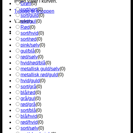
Ingen varer i kurven.
Grøn
(
0
)
sort/sort
(
0
)
Tilbage til shoppen
sort/guld
(
0
)
sort/gul
(
0
)
Varekurv
Rød
(
0
)
sort/hvid
(
0
)
sort/rød
(
0
)
pink/sølv
(
0
)
gul/blå
(
0
)
rød/sølv
(
0
)
hvid/rød/blå
(
0
)
metallisk guld/sølv
(
0
)
metallisk rød/guld
(
0
)
hvid/guld
(
0
)
sort/grå
(
0
)
blå/rød
(
0
)
grå/gul
(
0
)
rød/grå
(
0
)
sort/blå
(
0
)
blå/hvid
(
0
)
rød/hvid
(
0
)
sort/sølv
(
0
)