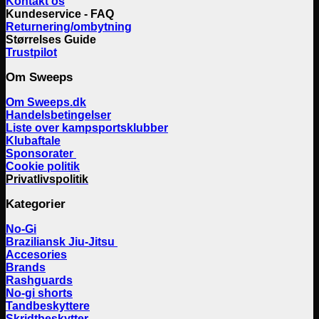
Kontakt os
Kundeservice - FAQ
Returnering/ombytning
Størrelses Guide
Trustpilot
Om Sweeps
Om Sweeps.dk
Handelsbetingelser
Liste over kampsportsklubber
Klubaftale
Sponsorater
Cookie politik
Privatlivspolitik
Kategorier
No-Gi
Braziliansk Jiu-Jitsu
Accesories
Brands
Rashguards
No-gi shorts
Tandbeskyttere
Skridtbeskytter