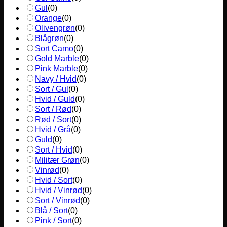
Gul
(
0
)
Orange
(
0
)
Olivengrøn
(
0
)
Blågrøn
(
0
)
Sort Camo
(
0
)
Gold Marble
(
0
)
Pink Marble
(
0
)
Navy / Hvid
(
0
)
Sort / Gul
(
0
)
Hvid / Guld
(
0
)
Sort / Rød
(
0
)
Rød / Sort
(
0
)
Hvid / Grå
(
0
)
Guld
(
0
)
Sort / Hvid
(
0
)
Militær Grøn
(
0
)
Vinrød
(
0
)
Hvid / Sort
(
0
)
Hvid / Vinrød
(
0
)
Sort / Vinrød
(
0
)
Blå / Sort
(
0
)
Pink / Sort
(
0
)