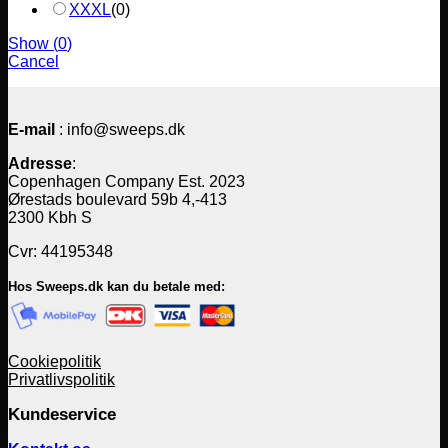
XXXL
(
0
)
Show
(
0
)
Cancel
E-mail
: info@sweeps.dk
Adresse
:
Copenhagen Company Est. 2023
Ørestads boulevard 59b 4,-413
2300 Kbh S
Cvr: 44195348
Hos Sweeps.dk kan du betale med:
Cookiepolitik
Privatlivspolitik
Kundeservice