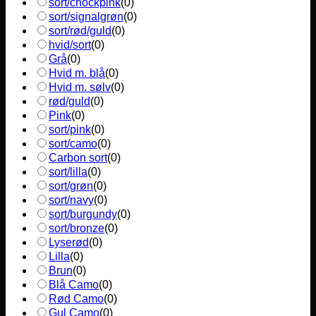
sort/chockpink
(
0
)
sort/signalgrøn
(
0
)
sort/rød/guld
(
0
)
hvid/sort
(
0
)
Grå
(
0
)
Hvid m. blå
(
0
)
Hvid m. sølv
(
0
)
rød/guld
(
0
)
Pink
(
0
)
sort/pink
(
0
)
sort/camo
(
0
)
Carbon sort
(
0
)
sort/lilla
(
0
)
sort/grøn
(
0
)
sort/navy
(
0
)
sort/burgundy
(
0
)
sort/bronze
(
0
)
Lyserød
(
0
)
Lilla
(
0
)
Brun
(
0
)
Blå Camo
(
0
)
Rød Camo
(
0
)
Gul Camo
(
0
)