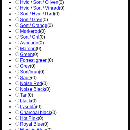
Hvid / Sort / Oliven
(
0
)
Hvid / Sort / Vinrød
(
0
)
Sort / Hvid / Rød
(
0
)
Sort / Grøn
(
0
)
Sort / Orange
(
0
)
Mørkerød
(
0
)
Sort / Grå
(
0
)
Avocado
(
0
)
Maroon
(
0
)
Green
(
0
)
Forrest green
(
0
)
Grey
(
0
)
Sort/brun
(
0
)
Sage
(
0
)
Noise Red
(
0
)
Noise Black
(
0
)
Tan
(
0
)
black
(
0
)
Lyseblå
(
0
)
Charcoal black
(
0
)
Hot Pink
(
0
)
Royal Blue
(
0
)
Electric Blue
(
0
)