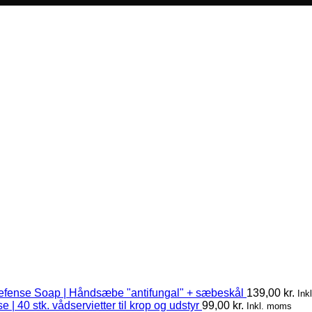
efense Soap | Håndsæbe "antifungal" + sæbeskål
139,00
kr.
Ink
 | 40 stk. vådservietter til krop og udstyr
99,00
kr.
Inkl. moms