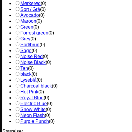
Mørkerød
(
0
)
Sort / Grå
(
0
)
Avocado
(
0
)
Maroon
(
0
)
Green
(
0
)
Forrest green
(
0
)
Grey
(
0
)
Sort/brun
(
0
)
Sage
(
0
)
Noise Red
(
0
)
Noise Black
(
0
)
Tan
(
0
)
black
(
0
)
Lyseblå
(
0
)
Charcoal black
(
0
)
Hot Pink
(
0
)
Royal Blue
(
0
)
Electric Blue
(
0
)
Snow White
(
0
)
Neon Flash
(
0
)
Purple Punch
(
0
)
Størrelser