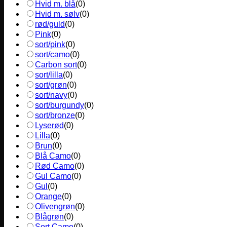
Hvid m. blå
(
0
)
Hvid m. sølv
(
0
)
rød/guld
(
0
)
Pink
(
0
)
sort/pink
(
0
)
sort/camo
(
0
)
Carbon sort
(
0
)
sort/lilla
(
0
)
sort/grøn
(
0
)
sort/navy
(
0
)
sort/burgundy
(
0
)
sort/bronze
(
0
)
Lyserød
(
0
)
Lilla
(
0
)
Brun
(
0
)
Blå Camo
(
0
)
Rød Camo
(
0
)
Gul Camo
(
0
)
Gul
(
0
)
Orange
(
0
)
Olivengrøn
(
0
)
Blågrøn
(
0
)
Sort Camo
(
0
)