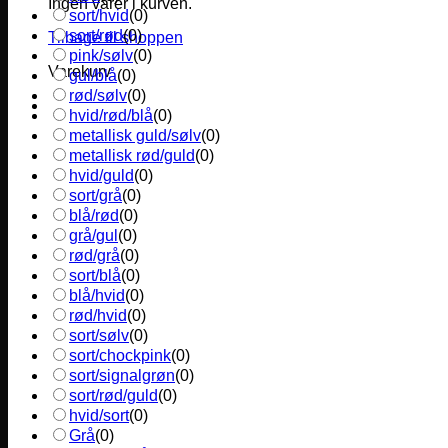
Ingen varer i kurven.
sort/hvid
(
0
)
sort/rød
(
0
)
Tilbage til shoppen
pink/sølv
(
0
)
Varekurv
gul/blå
(
0
)
rød/sølv
(
0
)
hvid/rød/blå
(
0
)
metallisk guld/sølv
(
0
)
metallisk rød/guld
(
0
)
hvid/guld
(
0
)
sort/grå
(
0
)
blå/rød
(
0
)
grå/gul
(
0
)
rød/grå
(
0
)
sort/blå
(
0
)
blå/hvid
(
0
)
rød/hvid
(
0
)
sort/sølv
(
0
)
sort/chockpink
(
0
)
sort/signalgrøn
(
0
)
sort/rød/guld
(
0
)
hvid/sort
(
0
)
Grå
(
0
)