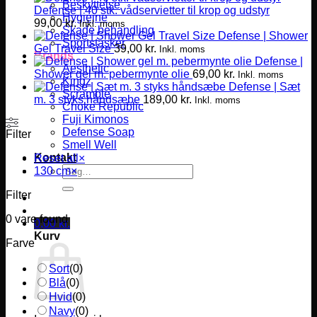
Beskyttelse
Defense | 40 stk. vådservietter til krop og udstyr
Hygiejne
99,00
kr.
Inkl. moms
Skade behandling
Defense | Shower
Sportstasker
Gel Travel Size
39,00
kr.
Inkl. moms
Brands
Defense |
Aesthetic
Shower gel m. pebermynte olie
69,00
kr.
Inkl. moms
Kingz
Defense | Sæt
Scramble
m. 3 styks håndsæbe
189,00
kr.
Inkl. moms
Choke Republic
Fuji Kimonos
Defense Soap
Filter
Smell Well
Kontakt
Reset all
×
Søg
130 cm
×
efter:
Filter
0
vare found
0,00
kr.
Kurv
Farve
Sort
(
0
)
Blå
(
0
)
Hvid
(
0
)
Navy
(
0
)