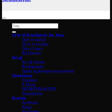
Søg
efter:
Gi’er til Brasiliansk Jiu Jitsu
Gier til mænd
Gi’er til kvinder
Gier til børn
BJJ bælter
No-gi
No Gi Shorts
Rashguards
Spats og kompressionsshorts
Streetwear
Hoodies
T-Shirts
SPORTSBUKSER
Sweatshirts
Brands
Aesthetic
Kingz
Scramble