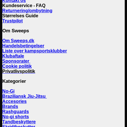
Kontakt os
Kundeservice - FAQ
Returnering/ombytning
Størrelses Guide
Trustpilot
Om Sweeps
Om Sweeps.dk
Handelsbetingelser
Liste over kampsportsklubber
Klubaftale
Sponsorater
Cookie politik
Privatlivspolitik
Kategorier
No-Gi
Braziliansk Jiu-Jitsu
Accesories
Brands
Rashguards
No-gi shorts
Tandbeskyttere
Skridtbeskytter