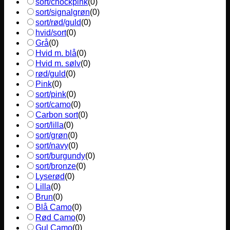
sort/chockpink
(
0
)
sort/signalgrøn
(
0
)
sort/rød/guld
(
0
)
hvid/sort
(
0
)
Grå
(
0
)
Hvid m. blå
(
0
)
Hvid m. sølv
(
0
)
rød/guld
(
0
)
Pink
(
0
)
sort/pink
(
0
)
sort/camo
(
0
)
Carbon sort
(
0
)
sort/lilla
(
0
)
sort/grøn
(
0
)
sort/navy
(
0
)
sort/burgundy
(
0
)
sort/bronze
(
0
)
Lyserød
(
0
)
Lilla
(
0
)
Brun
(
0
)
Blå Camo
(
0
)
Rød Camo
(
0
)
Gul Camo
(
0
)