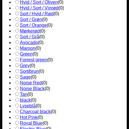
Hvid / Sort / Oliven
(
0
)
Hvid / Sort / Vinrød
(
0
)
Sort / Hvid / Rød
(
0
)
Sort / Grøn
(
0
)
Sort / Orange
(
0
)
Mørkerød
(
0
)
Sort / Grå
(
0
)
Avocado
(
0
)
Maroon
(
0
)
Green
(
0
)
Forrest green
(
0
)
Grey
(
0
)
Sort/brun
(
0
)
Sage
(
0
)
Noise Red
(
0
)
Noise Black
(
0
)
Tan
(
0
)
black
(
0
)
Lyseblå
(
0
)
Charcoal black
(
0
)
Hot Pink
(
0
)
Royal Blue
(
0
)
Electric Blue
(
0
)