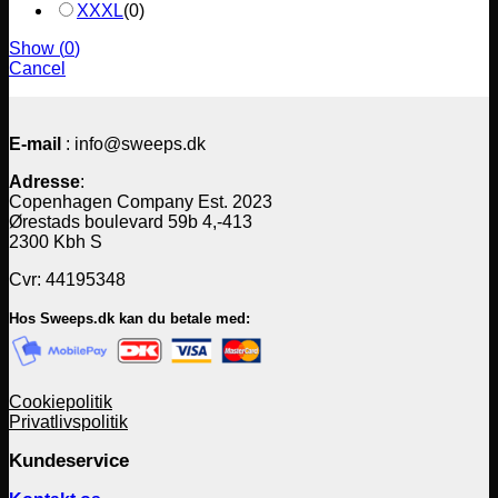
XXXL
(
0
)
Show
(
0
)
Cancel
E-mail
: info@sweeps.dk
Adresse
:
Copenhagen Company Est. 2023
Ørestads boulevard 59b 4,-413
2300 Kbh S
Cvr: 44195348
Hos Sweeps.dk kan du betale med:
Cookiepolitik
Privatlivspolitik
Kundeservice