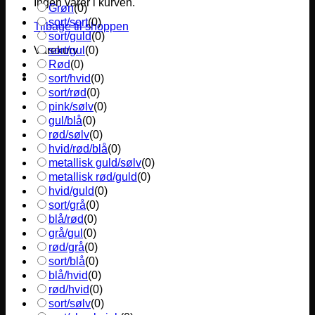
Ingen varer i kurven.
Grøn
(
0
)
sort/sort
(
0
)
Tilbage til shoppen
sort/guld
(
0
)
sort/gul
(
0
)
Varekurv
Rød
(
0
)
sort/hvid
(
0
)
sort/rød
(
0
)
pink/sølv
(
0
)
gul/blå
(
0
)
rød/sølv
(
0
)
hvid/rød/blå
(
0
)
metallisk guld/sølv
(
0
)
metallisk rød/guld
(
0
)
hvid/guld
(
0
)
sort/grå
(
0
)
blå/rød
(
0
)
grå/gul
(
0
)
rød/grå
(
0
)
sort/blå
(
0
)
blå/hvid
(
0
)
rød/hvid
(
0
)
sort/sølv
(
0
)