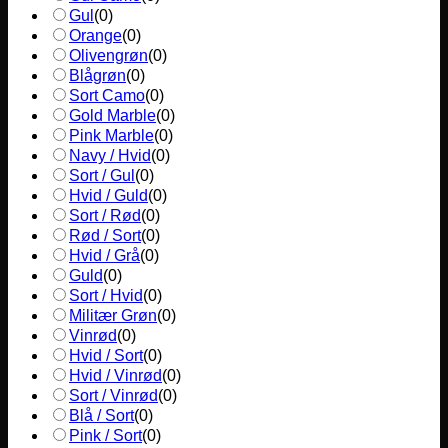
Gul
(
0
)
Orange
(
0
)
Olivengrøn
(
0
)
Blågrøn
(
0
)
Sort Camo
(
0
)
Gold Marble
(
0
)
Pink Marble
(
0
)
Navy / Hvid
(
0
)
Sort / Gul
(
0
)
Hvid / Guld
(
0
)
Sort / Rød
(
0
)
Rød / Sort
(
0
)
Hvid / Grå
(
0
)
Guld
(
0
)
Sort / Hvid
(
0
)
Militær Grøn
(
0
)
Vinrød
(
0
)
Hvid / Sort
(
0
)
Hvid / Vinrød
(
0
)
Sort / Vinrød
(
0
)
Blå / Sort
(
0
)
Pink / Sort
(
0
)