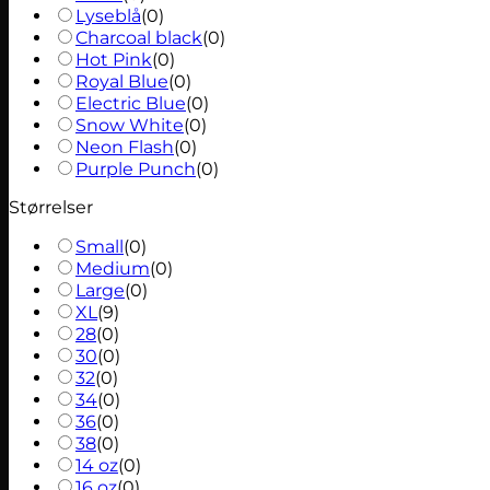
Lyseblå
(
0
)
Charcoal black
(
0
)
Hot Pink
(
0
)
Royal Blue
(
0
)
Electric Blue
(
0
)
Snow White
(
0
)
Neon Flash
(
0
)
Purple Punch
(
0
)
Størrelser
Small
(
0
)
Medium
(
0
)
Large
(
0
)
XL
(
9
)
28
(
0
)
30
(
0
)
32
(
0
)
34
(
0
)
36
(
0
)
38
(
0
)
14 oz
(
0
)
16 oz
(
0
)