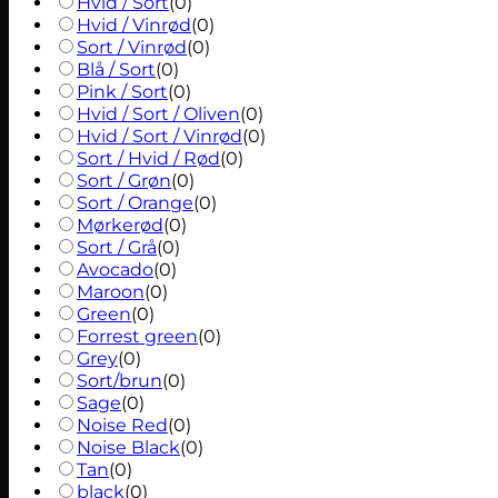
Hvid / Sort
(
0
)
Hvid / Vinrød
(
0
)
Sort / Vinrød
(
0
)
Blå / Sort
(
0
)
Pink / Sort
(
0
)
Hvid / Sort / Oliven
(
0
)
Hvid / Sort / Vinrød
(
0
)
Sort / Hvid / Rød
(
0
)
Sort / Grøn
(
0
)
Sort / Orange
(
0
)
Mørkerød
(
0
)
Sort / Grå
(
0
)
Avocado
(
0
)
Maroon
(
0
)
Green
(
0
)
Forrest green
(
0
)
Grey
(
0
)
Sort/brun
(
0
)
Sage
(
0
)
Noise Red
(
0
)
Noise Black
(
0
)
Tan
(
0
)
black
(
0
)