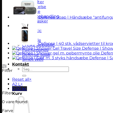
BJJ bælter
Beskyttelse
Hygiejne
Skade behandling
Defense Soap | Håndsæbe "antifunga
Sportstasker
Brands
Aesthetic
Kingz
Scramble
Defense | 40 stk. vådservietter til kr
Choke Republic
Defense | Showe
Fuji Kimonos
Defen
Defense Soap
Defense | 
Smell Well
Kontakt
Søg
Filter
efter:
Reset all
×
A2 L
×
0,00
kr.
Filter
Kurv
0
vare found
Farve