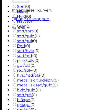
Sort
(
0
)
Ingen varer i kurven.
Blå
(
0
)
Hvid
(
0
)
Tilbage til shoppen
Navy
(
0
)
Grøn
(
0
)
Varekurv
sort/sort
(
0
)
sort/guld
(
0
)
sort/gul
(
0
)
Rød
(
0
)
sort/hvid
(
0
)
sort/rød
(
0
)
pink/sølv
(
0
)
gul/blå
(
0
)
rød/sølv
(
0
)
hvid/rød/blå
(
0
)
metallisk guld/sølv
(
0
)
metallisk rød/guld
(
0
)
hvid/guld
(
0
)
sort/grå
(
0
)
blå/rød
(
0
)
grå/gul
(
0
)
rød/grå
(
0
)