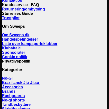
Kontakt os
Kundeservice - FAQ
Returnering/ombytning
Størrelses Guide
Trustpilot
Om Sweeps
Om Sweeps.dk
Handelsbetingelser
Liste over kampsportsklubber
Klubaftale
Sponsorater
Cookie politik
Privatlivspolitik
Kategorier
No-Gi
Braziliansk Jiu-Jitsu
Accesories
Brands
Rashguards
No-gi shorts
Tandbeskyttere
Skridtbeskytter