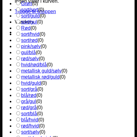
Ingen varer i kurven.
Grøn
(
0
)
sort/sort
(
0
)
Tilbage til shoppen
sort/guld
(
0
)
sort/gul
(
0
)
Varekurv
Rød
(
0
)
sort/hvid
(
0
)
sort/rød
(
0
)
pink/sølv
(
0
)
gul/blå
(
0
)
rød/sølv
(
0
)
hvid/rød/blå
(
0
)
metallisk guld/sølv
(
0
)
metallisk rød/guld
(
0
)
hvid/guld
(
0
)
sort/grå
(
0
)
blå/rød
(
0
)
grå/gul
(
0
)
rød/grå
(
0
)
sort/blå
(
0
)
blå/hvid
(
0
)
rød/hvid
(
0
)
sort/sølv
(
0
)