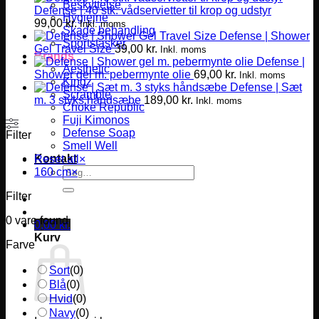
Beskyttelse
Defense | 40 stk. vådservietter til krop og udstyr
Hygiejne
99,00
kr.
Inkl. moms
Skade behandling
Defense | Shower
Sportstasker
Gel Travel Size
39,00
kr.
Inkl. moms
Brands
Defense |
Aesthetic
Shower gel m. pebermynte olie
69,00
kr.
Inkl. moms
Kingz
Defense | Sæt
Scramble
m. 3 styks håndsæbe
189,00
kr.
Inkl. moms
Choke Republic
Fuji Kimonos
Defense Soap
Filter
Smell Well
Kontakt
Reset all
×
Søg
160 cm
×
efter:
Filter
0
vare found
0,00
kr.
Kurv
Farve
Sort
(
0
)
Blå
(
0
)
Hvid
(
0
)
Navy
(
0
)