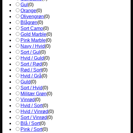
Gul
(
0
)
Orange
(
0
)
Olivengrøn
(
0
)
Blågrøn
(
0
)
Sort Camo
(
0
)
Gold Marble
(
0
)
Pink Marble
(
0
)
Navy / Hvid
(
0
)
Sort / Gul
(
0
)
Hvid / Guld
(
0
)
Sort / Rød
(
0
)
Rød / Sort
(
0
)
Hvid / Grå
(
0
)
Guld
(
0
)
Sort / Hvid
(
0
)
Militær Grøn
(
0
)
Vinrød
(
0
)
Hvid / Sort
(
0
)
Hvid / Vinrød
(
0
)
Sort / Vinrød
(
0
)
Blå / Sort
(
0
)
Pink / Sort
(
0
)