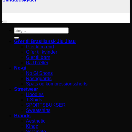
Søg
efter:
Gi’er til Brasiliansk Jiu Jitsu
Gier til mænd
Gi’er til kvinder
Gier til børn
BJJ bælter
No-gi
No Gi Shorts
Rashguards
Spats og kompressionsshorts
Streetwear
Hoodies
T-Shirts
SPORTSBUKSER
Sweatshirts
Brands
Aesthetic
Kingz
Scramble