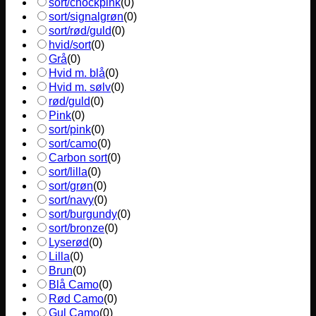
sort/chockpink
(
0
)
sort/signalgrøn
(
0
)
sort/rød/guld
(
0
)
hvid/sort
(
0
)
Grå
(
0
)
Hvid m. blå
(
0
)
Hvid m. sølv
(
0
)
rød/guld
(
0
)
Pink
(
0
)
sort/pink
(
0
)
sort/camo
(
0
)
Carbon sort
(
0
)
sort/lilla
(
0
)
sort/grøn
(
0
)
sort/navy
(
0
)
sort/burgundy
(
0
)
sort/bronze
(
0
)
Lyserød
(
0
)
Lilla
(
0
)
Brun
(
0
)
Blå Camo
(
0
)
Rød Camo
(
0
)
Gul Camo
(
0
)