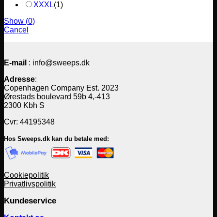
XXXL
(
1
)
Show
(
0
)
Cancel
E-mail
: info@sweeps.dk
Adresse
:
Copenhagen Company Est. 2023
Ørestads boulevard 59b 4,-413
2300 Kbh S
Cvr: 44195348
Hos Sweeps.dk kan du betale med:
Cookiepolitik
Privatlivspolitik
Kundeservice