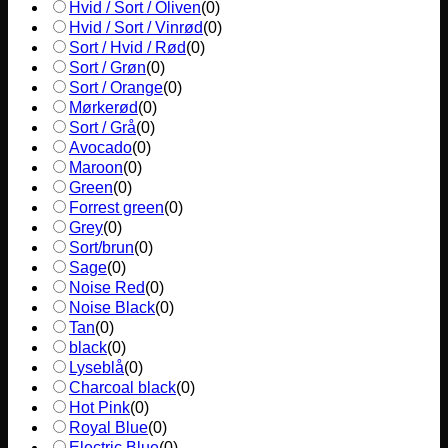
Hvid / Sort / Oliven
(
0
)
Hvid / Sort / Vinrød
(
0
)
Sort / Hvid / Rød
(
0
)
Sort / Grøn
(
0
)
Sort / Orange
(
0
)
Mørkerød
(
0
)
Sort / Grå
(
0
)
Avocado
(
0
)
Maroon
(
0
)
Green
(
0
)
Forrest green
(
0
)
Grey
(
0
)
Sort/brun
(
0
)
Sage
(
0
)
Noise Red
(
0
)
Noise Black
(
0
)
Tan
(
0
)
black
(
0
)
Lyseblå
(
0
)
Charcoal black
(
0
)
Hot Pink
(
0
)
Royal Blue
(
0
)
Electric Blue
(
0
)