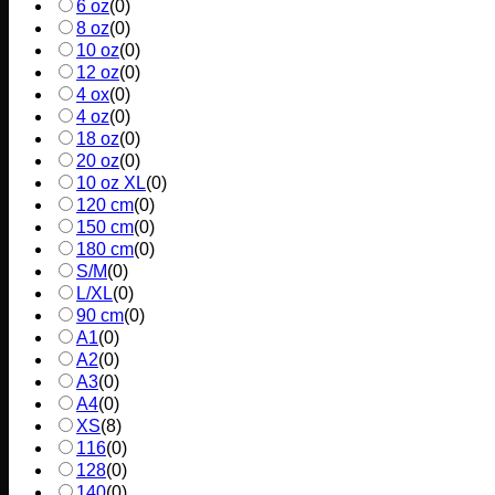
6 oz
(
0
)
8 oz
(
0
)
10 oz
(
0
)
12 oz
(
0
)
4 ox
(
0
)
4 oz
(
0
)
18 oz
(
0
)
20 oz
(
0
)
10 oz XL
(
0
)
120 cm
(
0
)
150 cm
(
0
)
180 cm
(
0
)
S/M
(
0
)
L/XL
(
0
)
90 cm
(
0
)
A1
(
0
)
A2
(
0
)
A3
(
0
)
A4
(
0
)
XS
(
8
)
116
(
0
)
128
(
0
)
140
(
0
)