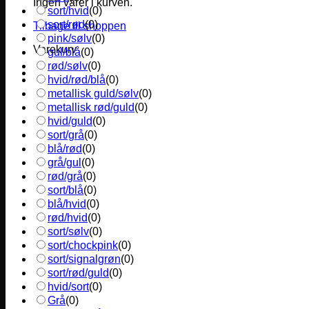
Ingen varer i kurven.
sort/hvid
(
0
)
sort/rød
(
0
)
Tilbage til shoppen
pink/sølv
(
0
)
Varekurv
gul/blå
(
0
)
rød/sølv
(
0
)
hvid/rød/blå
(
0
)
metallisk guld/sølv
(
0
)
metallisk rød/guld
(
0
)
hvid/guld
(
0
)
sort/grå
(
0
)
blå/rød
(
0
)
grå/gul
(
0
)
rød/grå
(
0
)
sort/blå
(
0
)
blå/hvid
(
0
)
rød/hvid
(
0
)
sort/sølv
(
0
)
sort/chockpink
(
0
)
sort/signalgrøn
(
0
)
sort/rød/guld
(
0
)
hvid/sort
(
0
)
Grå
(
0
)