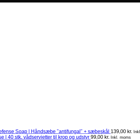
efense Soap | Håndsæbe "antifungal" + sæbeskål
139,00
kr.
Ink
 | 40 stk. vådservietter til krop og udstyr
99,00
kr.
Inkl. moms