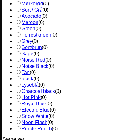
Mørkerød
(
0
)
Sort / Grå
(
0
)
Avocado
(
0
)
Maroon
(
0
)
Green
(
0
)
Forrest green
(
0
)
Grey
(
0
)
Sort/brun
(
0
)
Sage
(
0
)
Noise Red
(
0
)
Noise Black
(
0
)
Tan
(
0
)
black
(
0
)
Lyseblå
(
0
)
Charcoal black
(
0
)
Hot Pink
(
0
)
Royal Blue
(
0
)
Electric Blue
(
0
)
Snow White
(
0
)
Neon Flash
(
0
)
Purple Punch
(
0
)
Størrelser