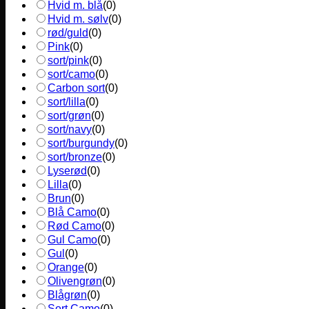
Hvid m. blå
(
0
)
Hvid m. sølv
(
0
)
rød/guld
(
0
)
Pink
(
0
)
sort/pink
(
0
)
sort/camo
(
0
)
Carbon sort
(
0
)
sort/lilla
(
0
)
sort/grøn
(
0
)
sort/navy
(
0
)
sort/burgundy
(
0
)
sort/bronze
(
0
)
Lyserød
(
0
)
Lilla
(
0
)
Brun
(
0
)
Blå Camo
(
0
)
Rød Camo
(
0
)
Gul Camo
(
0
)
Gul
(
0
)
Orange
(
0
)
Olivengrøn
(
0
)
Blågrøn
(
0
)
Sort Camo
(
0
)