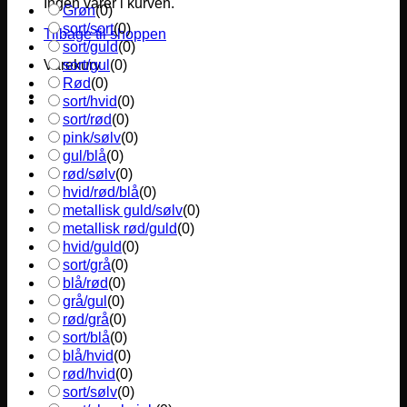
Ingen varer i kurven.
Grøn
(
0
)
sort/sort
(
0
)
Tilbage til shoppen
sort/guld
(
0
)
sort/gul
(
0
)
Varekurv
Rød
(
0
)
sort/hvid
(
0
)
sort/rød
(
0
)
pink/sølv
(
0
)
gul/blå
(
0
)
rød/sølv
(
0
)
hvid/rød/blå
(
0
)
metallisk guld/sølv
(
0
)
metallisk rød/guld
(
0
)
hvid/guld
(
0
)
sort/grå
(
0
)
blå/rød
(
0
)
grå/gul
(
0
)
rød/grå
(
0
)
sort/blå
(
0
)
blå/hvid
(
0
)
rød/hvid
(
0
)
sort/sølv
(
0
)