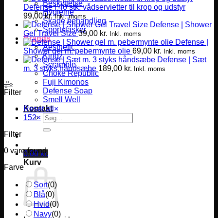
Beskyttelse
Defense | 40 stk. vådservietter til krop og udstyr
Hygiejne
99,00
kr.
Inkl. moms
Skade behandling
Defense | Shower
Sportstasker
Gel Travel Size
39,00
kr.
Inkl. moms
Brands
Defense |
Aesthetic
Shower gel m. pebermynte olie
69,00
kr.
Inkl. moms
Kingz
Defense | Sæt
Scramble
m. 3 styks håndsæbe
189,00
kr.
Inkl. moms
Choke Republic
Fuji Kimonos
Defense Soap
Filter
Smell Well
Kontakt
Reset all
×
Søg
152
×
efter:
Filter
0
vare found
0,00
kr.
Kurv
Farve
Sort
(
0
)
Blå
(
0
)
Hvid
(
0
)
Navy
(
0
)