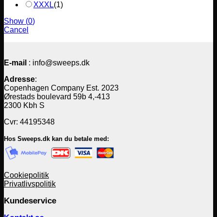
XXXL
(
1
)
Show
(
0
)
Cancel
E-mail
: info@sweeps.dk
Adresse
:
Copenhagen Company Est. 2023
Ørestads boulevard 59b 4,-413
2300 Kbh S
Cvr: 44195348
Hos Sweeps.dk kan du betale med:
Cookiepolitik
Privatlivspolitik
Kundeservice