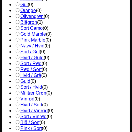
Gul
(
0
)
Orange
(
0
)
Olivengrøn
(
0
)
Blågrøn
(
0
)
Sort Camo
(
0
)
Gold Marble
(
0
)
Pink Marble
(
0
)
Navy / Hvid
(
0
)
Sort / Gul
(
0
)
Hvid / Guld
(
0
)
Sort / Rød
(
0
)
Rød / Sort
(
0
)
Hvid / Grå
(
0
)
Guld
(
0
)
Sort / Hvid
(
0
)
Militær Grøn
(
0
)
Vinrød
(
0
)
Hvid / Sort
(
0
)
Hvid / Vinrød
(
0
)
Sort / Vinrød
(
0
)
Blå / Sort
(
0
)
Pink / Sort
(
0
)