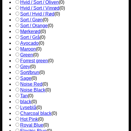
Hvid / Sort / Oliven
(
0
)
Hvid / Sort / Vinrød
(
0
)
Sort / Hvid / Rød
(
0
)
Sort / Grøn
(
0
)
Sort / Orange
(
0
)
Mørkerød
(
0
)
Sort / Grå
(
0
)
Avocado
(
0
)
Maroon
(
0
)
Green
(
0
)
Forrest green
(
0
)
Grey
(
0
)
Sort/brun
(
0
)
Sage
(
0
)
Noise Red
(
0
)
Noise Black
(
0
)
Tan
(
0
)
black
(
0
)
Lyseblå
(
0
)
Charcoal black
(
0
)
Hot Pink
(
0
)
Royal Blue
(
0
)
Electric Blue
(
0
)