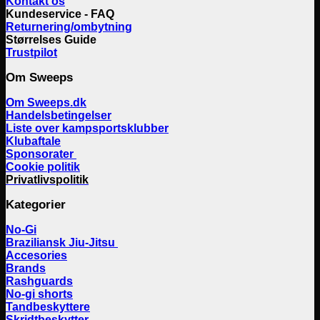
Kontakt os
Kundeservice - FAQ
Returnering/ombytning
Størrelses Guide
Trustpilot
Om Sweeps
Om Sweeps.dk
Handelsbetingelser
Liste over kampsportsklubber
Klubaftale
Sponsorater
Cookie politik
Privatlivspolitik
Kategorier
No-Gi
Braziliansk Jiu-Jitsu
Accesories
Brands
Rashguards
No-gi shorts
Tandbeskyttere
Skridtbeskytter