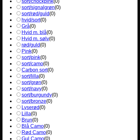
sort/chockpink
(
0
)
sort/signalgrøn
(
0
)
sort/rød/guld
(
0
)
hvid/sort
(
0
)
Grå
(
0
)
Hvid m. blå
(
0
)
Hvid m. sølv
(
0
)
rød/guld
(
0
)
Pink
(
0
)
sort/pink
(
0
)
sort/camo
(
0
)
Carbon sort
(
0
)
sort/lilla
(
0
)
sort/grøn
(
0
)
sort/navy
(
0
)
sort/burgundy
(
0
)
sort/bronze
(
0
)
Lyserød
(
0
)
Lilla
(
0
)
Brun
(
0
)
Blå Camo
(
0
)
Rød Camo
(
0
)
Gul Camo
(
0
)