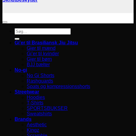
Søg
efter:
Gi’er til Brasiliansk Jiu Jitsu
Gier til mænd
Gi’er til kvinder
Gier til børn
BJJ bælter
No-gi
No Gi Shorts
Rashguards
Spats og kompressionsshorts
Streetwear
Hoodies
T-Shirts
SPORTSBUKSER
Sweatshirts
Brands
Aesthetic
Kingz
Scramble