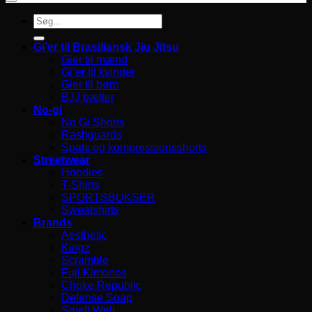
Søg
efter:
Gi’er til Brasiliansk Jiu Jitsu
Gier til mænd
Gi’er til kvinder
Gier til børn
BJJ bælter
No-gi
No Gi Shorts
Rashguards
Spats og kompressionsshorts
Streetwear
Hoodies
T-Shirts
SPORTSBUKSER
Sweatshirts
Brands
Aesthetic
Kingz
Scramble
Fuji Kimonos
Choke Republic
Defense Soap
Smell Well