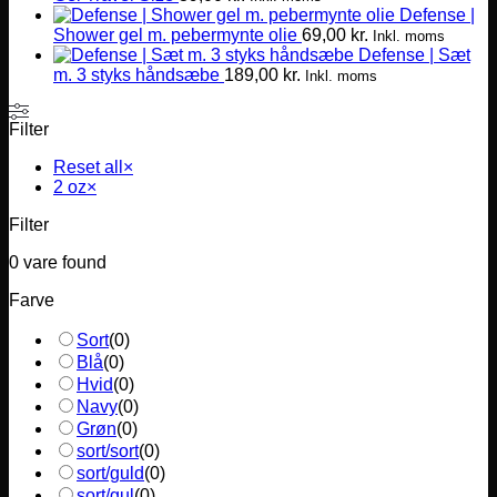
Defense |
Shower gel m. pebermynte olie
69,00
kr.
Inkl. moms
Defense | Sæt
m. 3 styks håndsæbe
189,00
kr.
Inkl. moms
Filter
Reset all
×
2 oz
×
Filter
0
vare found
Farve
Sort
(
0
)
Blå
(
0
)
Hvid
(
0
)
Navy
(
0
)
Grøn
(
0
)
sort/sort
(
0
)
sort/guld
(
0
)
sort/gul
(
0
)