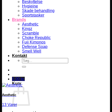
Beskyttelse
Hygiejne
Skade behandling
Sportstasker
Brands
Aesthetic
Kingz
Scramble
Choke Republic
Fuji Kimonos
Defense Soap
Smell Well
Kontakt
Søg
efter:
0,00
kr.
Kurv
Aesthetic
13 Varer