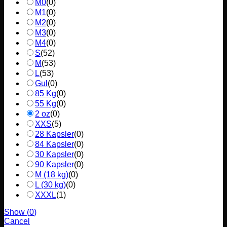
M0
(
0
)
M1
(
0
)
M2
(
0
)
M3
(
0
)
M4
(
0
)
S
(
52
)
M
(
53
)
L
(
53
)
Gul
(
0
)
85 Kg
(
0
)
55 Kg
(
0
)
2 oz
(
0
)
XXS
(
5
)
28 Kapsler
(
0
)
84 Kapsler
(
0
)
30 Kapsler
(
0
)
90 Kapsler
(
0
)
M (18 kg)
(
0
)
L (30 kg)
(
0
)
XXXL
(
1
)
Show
(
0
)
Cancel