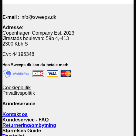
E-mail
: info@sweeps.dk
Adresse
:
Copenhagen Company Est. 2023
Ørestads boulevard 59b 4,-413
2300 Kbh S
Cvr: 44195348
Hos Sweeps.dk kan du betale med:
Cookiepolitik
Privatlivspolitik
Kundeservice
Kontakt os
Kundeservice - FAQ
Returnering/ombytning
Størrelses Guide