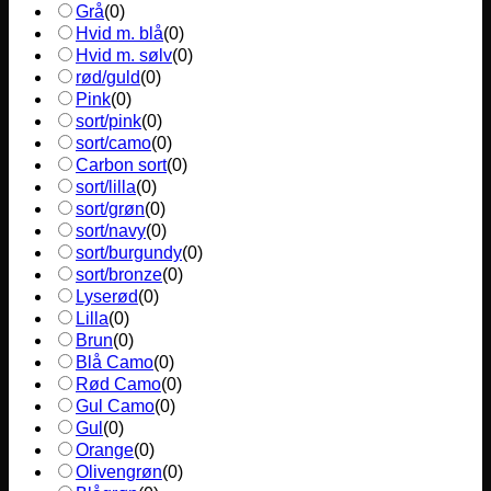
Grå
(
0
)
Hvid m. blå
(
0
)
Hvid m. sølv
(
0
)
rød/guld
(
0
)
Pink
(
0
)
sort/pink
(
0
)
sort/camo
(
0
)
Carbon sort
(
0
)
sort/lilla
(
0
)
sort/grøn
(
0
)
sort/navy
(
0
)
sort/burgundy
(
0
)
sort/bronze
(
0
)
Lyserød
(
0
)
Lilla
(
0
)
Brun
(
0
)
Blå Camo
(
0
)
Rød Camo
(
0
)
Gul Camo
(
0
)
Gul
(
0
)
Orange
(
0
)
Olivengrøn
(
0
)