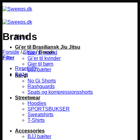
Fortsæt
til
indhold
Brands
Menu
Gi’er til Brasiliansk Jiu Jitsu
Forside
/
Shop
/
Brands
Gier til mænd
Filter
Gi’er til kvinder
Gier til børn
Reset all
×
BJJ bælter
2 oz
×
No-gi
No Gi Shorts
Rashguards
Spats og kompressionsshorts
Streetwear
Hoodies
SPORTSBUKSER
Sweatshirts
T-Shirts
Accessories
BJJ bælter