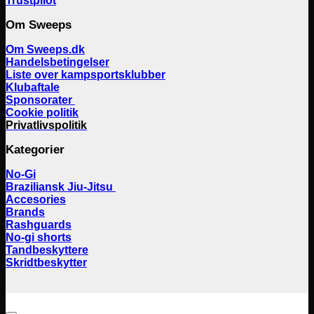
Trustpilot
Om Sweeps
Om Sweeps.dk
Handelsbetingelser
Liste over kampsportsklubber
Klubaftale
Sponsorater
Cookie politik
Privatlivspolitik
Kategorier
No-Gi
Braziliansk Jiu-Jitsu
Accesories
Brands
Rashguards
No-gi shorts
Tandbeskyttere
Skridtbeskytter