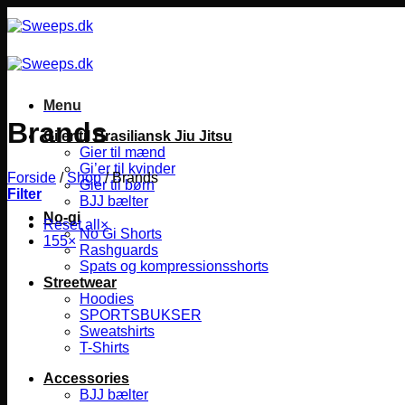
Fortsæt
til
indhold
Menu
Brands
Gi’er til Brasiliansk Jiu Jitsu
Gier til mænd
Gi’er til kvinder
Forside
/
Shop
/
Brands
Gier til børn
Filter
BJJ bælter
No-gi
Reset all
×
No Gi Shorts
155
×
Rashguards
Spats og kompressionsshorts
Streetwear
Hoodies
SPORTSBUKSER
Sweatshirts
T-Shirts
Accessories
BJJ bælter