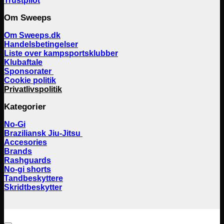
Trustpilot
Om Sweeps
Om Sweeps.dk
Handelsbetingelser
Liste over kampsportsklubber
Klubaftale
Sponsorater
Cookie politik
Privatlivspolitik
Kategorier
No-Gi
Braziliansk Jiu-Jitsu
Accesories
Brands
Rashguards
No-gi shorts
Tandbeskyttere
Skridtbeskytter