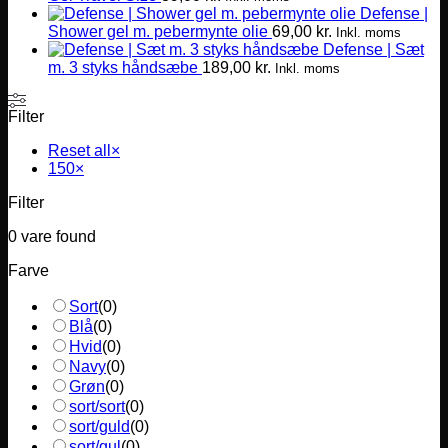
Defense |
Shower gel m. pebermynte olie
69,00
kr.
Inkl. moms
Defense | Sæt
m. 3 styks håndsæbe
189,00
kr.
Inkl. moms
Filter
Reset all
×
150
×
Filter
0
vare found
Farve
Sort
(
0
)
Blå
(
0
)
Hvid
(
0
)
Navy
(
0
)
Grøn
(
0
)
sort/sort
(
0
)
sort/guld
(
0
)
sort/gul
(
0
)