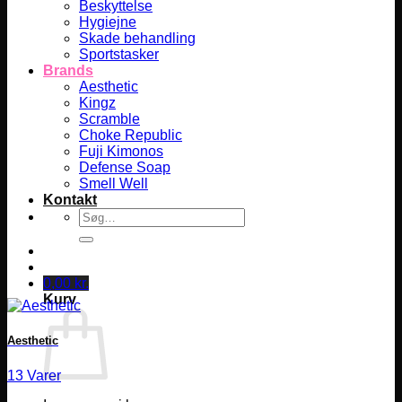
Beskyttelse
Hygiejne
Skade behandling
Sportstasker
Brands
Aesthetic
Kingz
Scramble
Choke Republic
Fuji Kimonos
Defense Soap
Smell Well
Kontakt
Søg
efter:
0,00
kr.
Kurv
Aesthetic
13 Varer