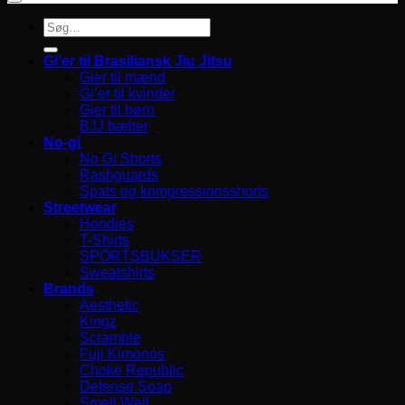
Søg
efter:
Gi’er til Brasiliansk Jiu Jitsu
Gier til mænd
Gi’er til kvinder
Gier til børn
BJJ bælter
No-gi
No Gi Shorts
Rashguards
Spats og kompressionsshorts
Streetwear
Hoodies
T-Shirts
SPORTSBUKSER
Sweatshirts
Brands
Aesthetic
Kingz
Scramble
Fuji Kimonos
Choke Republic
Defense Soap
Smell Well