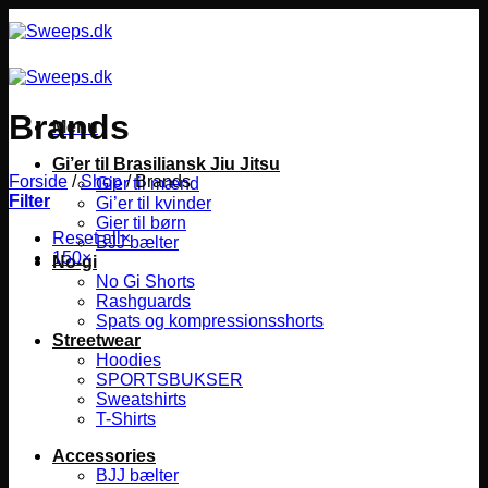
Fortsæt
til
indhold
Brands
Menu
Gi’er til Brasiliansk Jiu Jitsu
Forside
/
Shop
/
Brands
Gier til mænd
Filter
Gi’er til kvinder
Gier til børn
Reset all
×
BJJ bælter
150
×
No-gi
No Gi Shorts
Rashguards
Spats og kompressionsshorts
Streetwear
Hoodies
SPORTSBUKSER
Sweatshirts
T-Shirts
Accessories
BJJ bælter