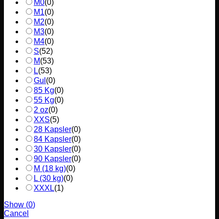
M0
(
0
)
M1
(
0
)
M2
(
0
)
M3
(
0
)
M4
(
0
)
S
(
52
)
M
(
53
)
L
(
53
)
Gul
(
0
)
85 Kg
(
0
)
55 Kg
(
0
)
2 oz
(
0
)
XXS
(
5
)
28 Kapsler
(
0
)
84 Kapsler
(
0
)
30 Kapsler
(
0
)
90 Kapsler
(
0
)
M (18 kg)
(
0
)
L (30 kg)
(
0
)
XXXL
(
1
)
Show
(
0
)
Cancel