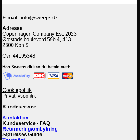
E-mail
: info@sweeps.dk
Adresse
:
Copenhagen Company Est. 2023
Ørestads boulevard 59b 4,-413
2300 Kbh S
Cvr: 44195348
Hos Sweeps.dk kan du betale med:
Cookiepolitik
Privatlivspolitik
Kundeservice
Kontakt os
Kundeservice - FAQ
Returnering/ombytning
Størrelses Guide