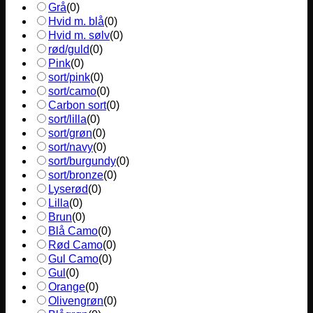
Grå
(
0
)
Hvid m. blå
(
0
)
Hvid m. sølv
(
0
)
rød/guld
(
0
)
Pink
(
0
)
sort/pink
(
0
)
sort/camo
(
0
)
Carbon sort
(
0
)
sort/lilla
(
0
)
sort/grøn
(
0
)
sort/navy
(
0
)
sort/burgundy
(
0
)
sort/bronze
(
0
)
Lyserød
(
0
)
Lilla
(
0
)
Brun
(
0
)
Blå Camo
(
0
)
Rød Camo
(
0
)
Gul Camo
(
0
)
Gul
(
0
)
Orange
(
0
)
Olivengrøn
(
0
)