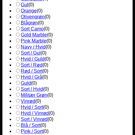
Gul
(
0
)
Orange
(
0
)
Olivengrøn
(
0
)
Blågrøn
(
0
)
Sort Camo
(
0
)
Gold Marble
(
0
)
Pink Marble
(
0
)
Navy / Hvid
(
0
)
Sort / Gul
(
0
)
Hvid / Guld
(
0
)
Sort / Rød
(
0
)
Rød / Sort
(
0
)
Hvid / Grå
(
0
)
Guld
(
0
)
Sort / Hvid
(
0
)
Militær Grøn
(
0
)
Vinrød
(
0
)
Hvid / Sort
(
0
)
Hvid / Vinrød
(
0
)
Sort / Vinrød
(
0
)
Blå / Sort
(
0
)
Pink / Sort
(
0
)