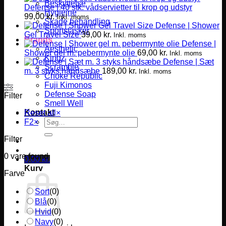
Beskyttelse
Defense | 40 stk. vådservietter til krop og udstyr
Hygiejne
99,00
kr.
Inkl. moms
Skade behandling
Defense | Shower
Sportstasker
Gel Travel Size
39,00
kr.
Inkl. moms
Brands
Defense |
Aesthetic
Shower gel m. pebermynte olie
69,00
kr.
Inkl. moms
Kingz
Defense | Sæt
Scramble
m. 3 styks håndsæbe
189,00
kr.
Inkl. moms
Choke Republic
Fuji Kimonos
Defense Soap
Filter
Smell Well
Kontakt
Reset all
×
Søg
F2
×
efter:
Filter
0
vare found
0,00
kr.
Kurv
Farve
Sort
(
0
)
Blå
(
0
)
Hvid
(
0
)
Navy
(
0
)