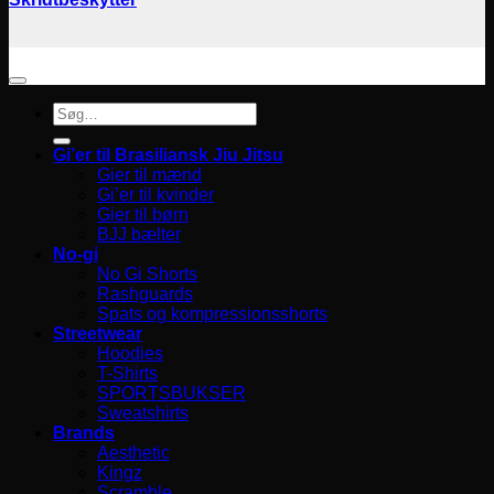
Søg
efter:
Gi’er til Brasiliansk Jiu Jitsu
Gier til mænd
Gi’er til kvinder
Gier til børn
BJJ bælter
No-gi
No Gi Shorts
Rashguards
Spats og kompressionsshorts
Streetwear
Hoodies
T-Shirts
SPORTSBUKSER
Sweatshirts
Brands
Aesthetic
Kingz
Scramble