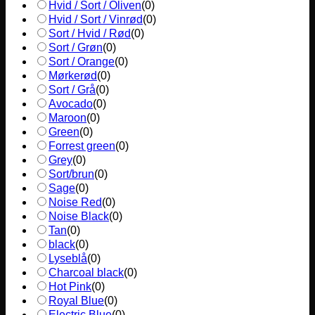
Hvid / Sort / Oliven
(
0
)
Hvid / Sort / Vinrød
(
0
)
Sort / Hvid / Rød
(
0
)
Sort / Grøn
(
0
)
Sort / Orange
(
0
)
Mørkerød
(
0
)
Sort / Grå
(
0
)
Avocado
(
0
)
Maroon
(
0
)
Green
(
0
)
Forrest green
(
0
)
Grey
(
0
)
Sort/brun
(
0
)
Sage
(
0
)
Noise Red
(
0
)
Noise Black
(
0
)
Tan
(
0
)
black
(
0
)
Lyseblå
(
0
)
Charcoal black
(
0
)
Hot Pink
(
0
)
Royal Blue
(
0
)
Electric Blue
(
0
)