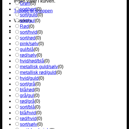
Ingen varer i kurven.
Grøn
(
0
)
sort/sort
(
0
)
Tilbage til shoppen
sort/guld
(
0
)
sort/gul
(
0
)
Varekurv
Rød
(
0
)
sort/hvid
(
0
)
sort/rød
(
0
)
pink/sølv
(
0
)
gul/blå
(
0
)
rød/sølv
(
0
)
hvid/rød/blå
(
0
)
metallisk guld/sølv
(
0
)
metallisk rød/guld
(
0
)
hvid/guld
(
0
)
sort/grå
(
0
)
blå/rød
(
0
)
grå/gul
(
0
)
rød/grå
(
0
)
sort/blå
(
0
)
blå/hvid
(
0
)
rød/hvid
(
0
)
sort/sølv
(
0
)