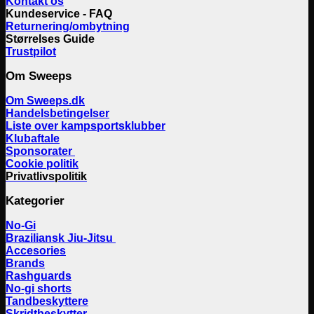
Kontakt os
Kundeservice - FAQ
Returnering/ombytning
Størrelses Guide
Trustpilot
Om Sweeps
Om Sweeps.dk
Handelsbetingelser
Liste over kampsportsklubber
Klubaftale
Sponsorater
Cookie politik
Privatlivspolitik
Kategorier
No-Gi
Braziliansk Jiu-Jitsu
Accesories
Brands
Rashguards
No-gi shorts
Tandbeskyttere
Skridtbeskytter