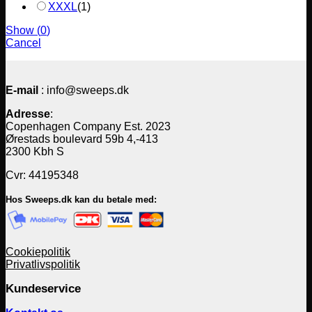
XXXL
(
1
)
Show
(
0
)
Cancel
E-mail
: info@sweeps.dk
Adresse
:
Copenhagen Company Est. 2023
Ørestads boulevard 59b 4,-413
2300 Kbh S
Cvr: 44195348
Hos Sweeps.dk kan du betale med:
Cookiepolitik
Privatlivspolitik
Kundeservice