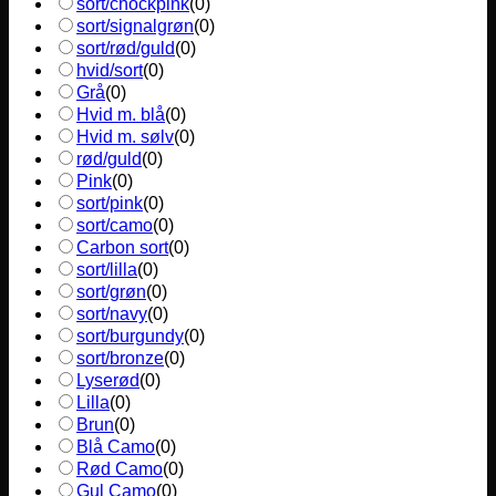
sort/chockpink
(
0
)
sort/signalgrøn
(
0
)
sort/rød/guld
(
0
)
hvid/sort
(
0
)
Grå
(
0
)
Hvid m. blå
(
0
)
Hvid m. sølv
(
0
)
rød/guld
(
0
)
Pink
(
0
)
sort/pink
(
0
)
sort/camo
(
0
)
Carbon sort
(
0
)
sort/lilla
(
0
)
sort/grøn
(
0
)
sort/navy
(
0
)
sort/burgundy
(
0
)
sort/bronze
(
0
)
Lyserød
(
0
)
Lilla
(
0
)
Brun
(
0
)
Blå Camo
(
0
)
Rød Camo
(
0
)
Gul Camo
(
0
)