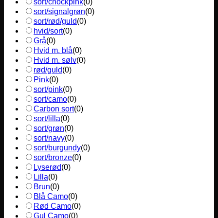
sort/chockpink
(
0
)
sort/signalgrøn
(
0
)
sort/rød/guld
(
0
)
hvid/sort
(
0
)
Grå
(
0
)
Hvid m. blå
(
0
)
Hvid m. sølv
(
0
)
rød/guld
(
0
)
Pink
(
0
)
sort/pink
(
0
)
sort/camo
(
0
)
Carbon sort
(
0
)
sort/lilla
(
0
)
sort/grøn
(
0
)
sort/navy
(
0
)
sort/burgundy
(
0
)
sort/bronze
(
0
)
Lyserød
(
0
)
Lilla
(
0
)
Brun
(
0
)
Blå Camo
(
0
)
Rød Camo
(
0
)
Gul Camo
(
0
)