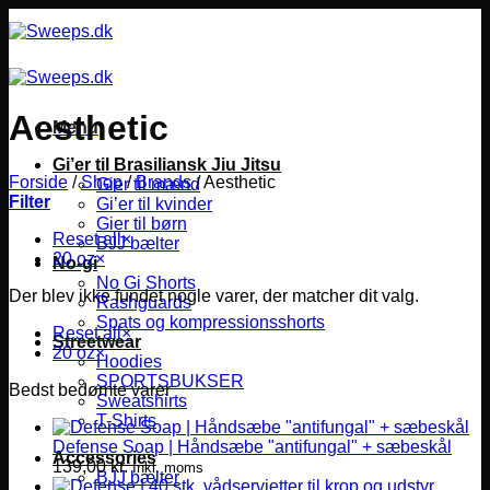
Fortsæt
til
indhold
Aesthetic
Menu
Gi’er til Brasiliansk Jiu Jitsu
Forside
/
Shop
/
Brands
/
Aesthetic
Gier til mænd
Filter
Gi’er til kvinder
Gier til børn
Reset all
×
BJJ bælter
20 oz
×
No-gi
No Gi Shorts
Der blev ikke fundet nogle varer, der matcher dit valg.
Rashguards
Spats og kompressionsshorts
Reset all
×
Streetwear
20 oz
×
Hoodies
SPORTSBUKSER
Bedst bedømte varer
Sweatshirts
T-Shirts
Defense Soap | Håndsæbe "antifungal" + sæbeskål
Accessories
139,00
kr.
Inkl. moms
BJJ bælter