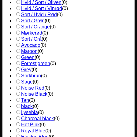
Hvid / Sort / Oliven
(
0
)
Hvid / Sort / Vinrød
(
0
)
Sort / Hvid / Rød
(
0
)
Sort / Grøn
(
0
)
Sort / Orange
(
0
)
Mørkerød
(
0
)
Sort / Grå
(
0
)
Avocado
(
0
)
Maroon
(
0
)
Green
(
0
)
Forrest green
(
0
)
Grey
(
0
)
Sort/brun
(
0
)
Sage
(
0
)
Noise Red
(
0
)
Noise Black
(
0
)
Tan
(
0
)
black
(
0
)
Lyseblå
(
0
)
Charcoal black
(
0
)
Hot Pink
(
0
)
Royal Blue
(
0
)
Electric Blue
(
0
)