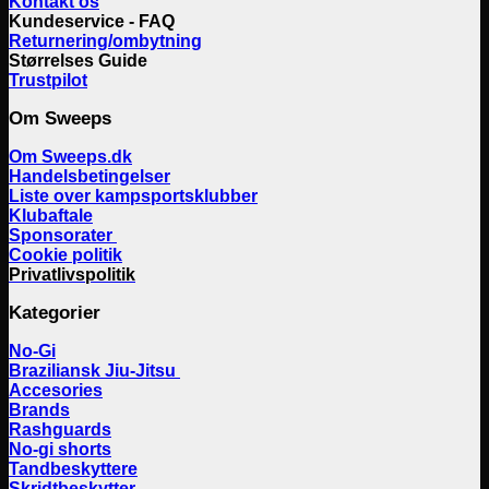
Kontakt os
Kundeservice - FAQ
Returnering/ombytning
Størrelses Guide
Trustpilot
Om Sweeps
Om Sweeps.dk
Handelsbetingelser
Liste over kampsportsklubber
Klubaftale
Sponsorater
Cookie politik
Privatlivspolitik
Kategorier
No-Gi
Braziliansk Jiu-Jitsu
Accesories
Brands
Rashguards
No-gi shorts
Tandbeskyttere
Skridtbeskytter