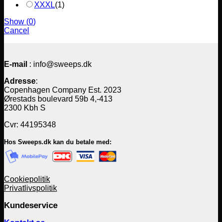
XXXL
(
1
)
Show
(
0
)
Cancel
E-mail
: info@sweeps.dk
Adresse
:
Copenhagen Company Est. 2023
Ørestads boulevard 59b 4,-413
2300 Kbh S
Cvr: 44195348
Hos Sweeps.dk kan du betale med:
Cookiepolitik
Privatlivspolitik
Kundeservice