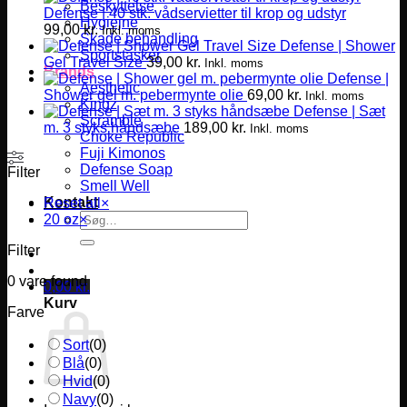
Beskyttelse
Defense | 40 stk. vådservietter til krop og udstyr
Hygiejne
99,00
kr.
Inkl. moms
Skade behandling
Defense | Shower
Sportstasker
Gel Travel Size
39,00
kr.
Inkl. moms
Brands
Defense |
Aesthetic
Shower gel m. pebermynte olie
69,00
kr.
Inkl. moms
Kingz
Defense | Sæt
Scramble
m. 3 styks håndsæbe
189,00
kr.
Inkl. moms
Choke Republic
Fuji Kimonos
Defense Soap
Filter
Smell Well
Kontakt
Reset all
×
Søg
20 oz
×
efter:
Filter
0
vare found
0,00
kr.
Kurv
Farve
Sort
(
0
)
Blå
(
0
)
Hvid
(
0
)
Navy
(
0
)