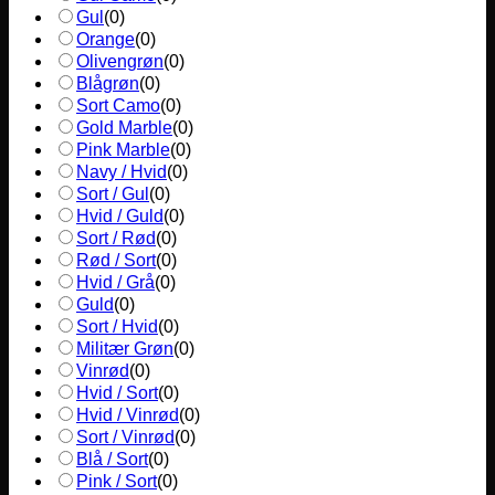
Gul
(
0
)
Orange
(
0
)
Olivengrøn
(
0
)
Blågrøn
(
0
)
Sort Camo
(
0
)
Gold Marble
(
0
)
Pink Marble
(
0
)
Navy / Hvid
(
0
)
Sort / Gul
(
0
)
Hvid / Guld
(
0
)
Sort / Rød
(
0
)
Rød / Sort
(
0
)
Hvid / Grå
(
0
)
Guld
(
0
)
Sort / Hvid
(
0
)
Militær Grøn
(
0
)
Vinrød
(
0
)
Hvid / Sort
(
0
)
Hvid / Vinrød
(
0
)
Sort / Vinrød
(
0
)
Blå / Sort
(
0
)
Pink / Sort
(
0
)