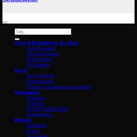
Søg
efter:
Gi’er til Brasiliansk Jiu Jitsu
Gier til mænd
Gi’er til kvinder
Gier til børn
BJJ bælter
No-gi
No Gi Shorts
Rashguards
Spats og kompressionsshorts
Streetwear
Hoodies
T-Shirts
SPORTSBUKSER
Sweatshirts
Brands
Aesthetic
Kingz
Scramble