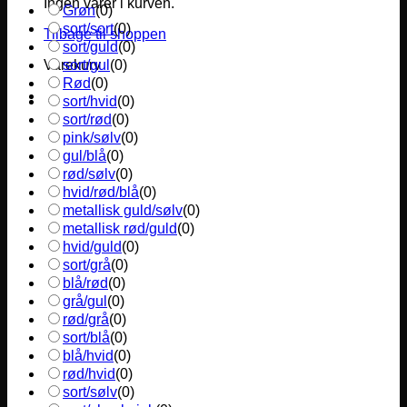
Ingen varer i kurven.
Grøn
(
0
)
sort/sort
(
0
)
Tilbage til shoppen
sort/guld
(
0
)
sort/gul
(
0
)
Varekurv
Rød
(
0
)
sort/hvid
(
0
)
sort/rød
(
0
)
pink/sølv
(
0
)
gul/blå
(
0
)
rød/sølv
(
0
)
hvid/rød/blå
(
0
)
metallisk guld/sølv
(
0
)
metallisk rød/guld
(
0
)
hvid/guld
(
0
)
sort/grå
(
0
)
blå/rød
(
0
)
grå/gul
(
0
)
rød/grå
(
0
)
sort/blå
(
0
)
blå/hvid
(
0
)
rød/hvid
(
0
)
sort/sølv
(
0
)