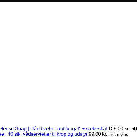
efense Soap | Håndsæbe "antifungal" + sæbeskål
139,00
kr.
Ink
 | 40 stk. vådservietter til krop og udstyr
99,00
kr.
Inkl. moms