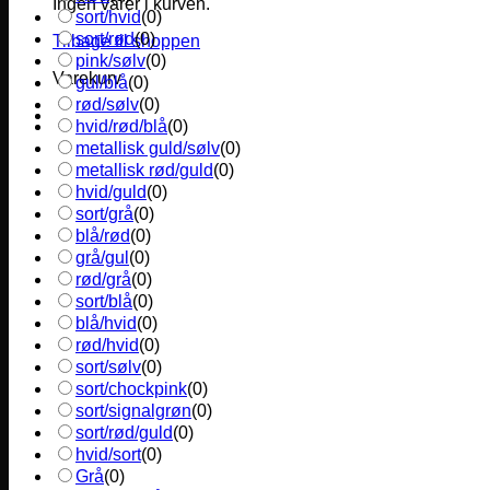
Ingen varer i kurven.
sort/hvid
(
0
)
sort/rød
(
0
)
Tilbage til shoppen
pink/sølv
(
0
)
Varekurv
gul/blå
(
0
)
rød/sølv
(
0
)
hvid/rød/blå
(
0
)
metallisk guld/sølv
(
0
)
metallisk rød/guld
(
0
)
hvid/guld
(
0
)
sort/grå
(
0
)
blå/rød
(
0
)
grå/gul
(
0
)
rød/grå
(
0
)
sort/blå
(
0
)
blå/hvid
(
0
)
rød/hvid
(
0
)
sort/sølv
(
0
)
sort/chockpink
(
0
)
sort/signalgrøn
(
0
)
sort/rød/guld
(
0
)
hvid/sort
(
0
)
Grå
(
0
)