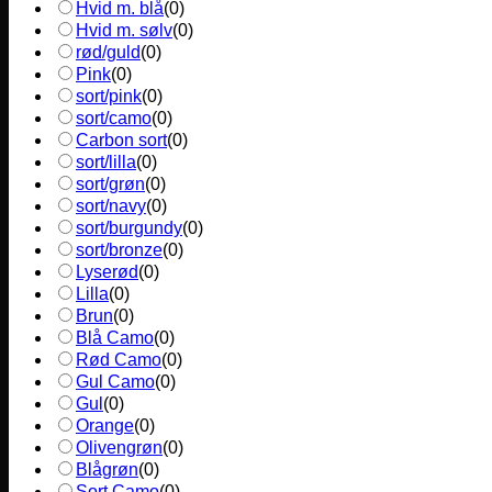
Hvid m. blå
(
0
)
Hvid m. sølv
(
0
)
rød/guld
(
0
)
Pink
(
0
)
sort/pink
(
0
)
sort/camo
(
0
)
Carbon sort
(
0
)
sort/lilla
(
0
)
sort/grøn
(
0
)
sort/navy
(
0
)
sort/burgundy
(
0
)
sort/bronze
(
0
)
Lyserød
(
0
)
Lilla
(
0
)
Brun
(
0
)
Blå Camo
(
0
)
Rød Camo
(
0
)
Gul Camo
(
0
)
Gul
(
0
)
Orange
(
0
)
Olivengrøn
(
0
)
Blågrøn
(
0
)
Sort Camo
(
0
)