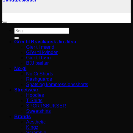
Søg
efter:
Gi’er til Brasiliansk Jiu Jitsu
Gier til mænd
Gi’er til kvinder
Gier til børn
BJJ bælter
No-gi
No Gi Shorts
Rashguards
Spats og kompressionsshorts
Streetwear
Hoodies
T-Shirts
SPORTSBUKSER
Sweatshirts
Brands
Aesthetic
Kingz
Scramble