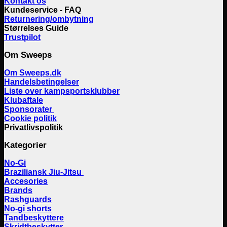
Kontakt os
Kundeservice - FAQ
Returnering/ombytning
Størrelses Guide
Trustpilot
Om Sweeps
Om Sweeps.dk
Handelsbetingelser
Liste over kampsportsklubber
Klubaftale
Sponsorater
Cookie politik
Privatlivspolitik
Kategorier
No-Gi
Braziliansk Jiu-Jitsu
Accesories
Brands
Rashguards
No-gi shorts
Tandbeskyttere
Skridtbeskytter