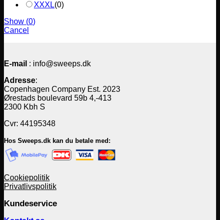
XXXL
(
0
)
Show
(
0
)
Cancel
E-mail
: info@sweeps.dk
Adresse
:
Copenhagen Company Est. 2023
Ørestads boulevard 59b 4,-413
2300 Kbh S
Cvr: 44195348
Hos Sweeps.dk kan du betale med:
Cookiepolitik
Privatlivspolitik
Kundeservice