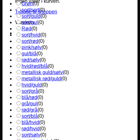
Ingen varer i kurven.
Grøn
(
0
)
sort/sort
(
0
)
Tilbage til shoppen
sort/guld
(
0
)
sort/gul
(
0
)
Varekurv
Rød
(
0
)
sort/hvid
(
0
)
sort/rød
(
0
)
pink/sølv
(
0
)
gul/blå
(
0
)
rød/sølv
(
0
)
hvid/rød/blå
(
0
)
metallisk guld/sølv
(
0
)
metallisk rød/guld
(
0
)
hvid/guld
(
0
)
sort/grå
(
0
)
blå/rød
(
0
)
grå/gul
(
0
)
rød/grå
(
0
)
sort/blå
(
0
)
blå/hvid
(
0
)
rød/hvid
(
0
)
sort/sølv
(
0
)