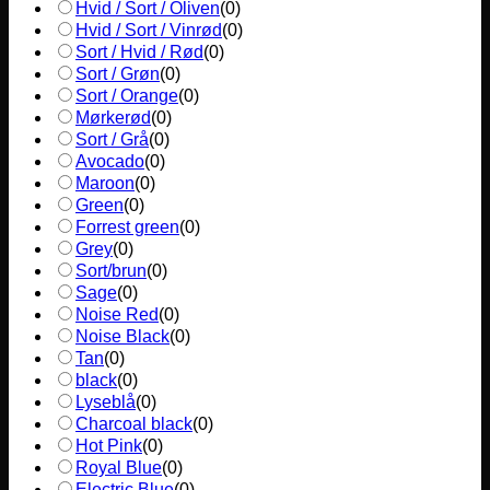
Hvid / Sort / Oliven
(
0
)
Hvid / Sort / Vinrød
(
0
)
Sort / Hvid / Rød
(
0
)
Sort / Grøn
(
0
)
Sort / Orange
(
0
)
Mørkerød
(
0
)
Sort / Grå
(
0
)
Avocado
(
0
)
Maroon
(
0
)
Green
(
0
)
Forrest green
(
0
)
Grey
(
0
)
Sort/brun
(
0
)
Sage
(
0
)
Noise Red
(
0
)
Noise Black
(
0
)
Tan
(
0
)
black
(
0
)
Lyseblå
(
0
)
Charcoal black
(
0
)
Hot Pink
(
0
)
Royal Blue
(
0
)
Electric Blue
(
0
)