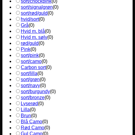
sort/chockpink
(
0
)
sort/signalgrøn
(
0
)
sort/rød/guld
(
0
)
hvid/sort
(
0
)
Grå
(
0
)
Hvid m. blå
(
0
)
Hvid m. sølv
(
0
)
rød/guld
(
0
)
Pink
(
0
)
sort/pink
(
0
)
sort/camo
(
0
)
Carbon sort
(
0
)
sort/lilla
(
0
)
sort/grøn
(
0
)
sort/navy
(
0
)
sort/burgundy
(
0
)
sort/bronze
(
0
)
Lyserød
(
0
)
Lilla
(
0
)
Brun
(
0
)
Blå Camo
(
0
)
Rød Camo
(
0
)
Gul Camo
(
0
)