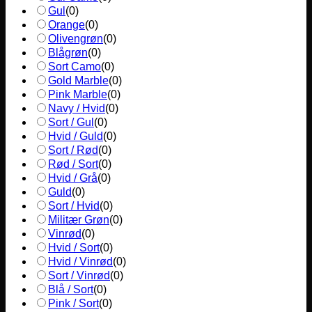
Gul
(
0
)
Orange
(
0
)
Olivengrøn
(
0
)
Blågrøn
(
0
)
Sort Camo
(
0
)
Gold Marble
(
0
)
Pink Marble
(
0
)
Navy / Hvid
(
0
)
Sort / Gul
(
0
)
Hvid / Guld
(
0
)
Sort / Rød
(
0
)
Rød / Sort
(
0
)
Hvid / Grå
(
0
)
Guld
(
0
)
Sort / Hvid
(
0
)
Militær Grøn
(
0
)
Vinrød
(
0
)
Hvid / Sort
(
0
)
Hvid / Vinrød
(
0
)
Sort / Vinrød
(
0
)
Blå / Sort
(
0
)
Pink / Sort
(
0
)