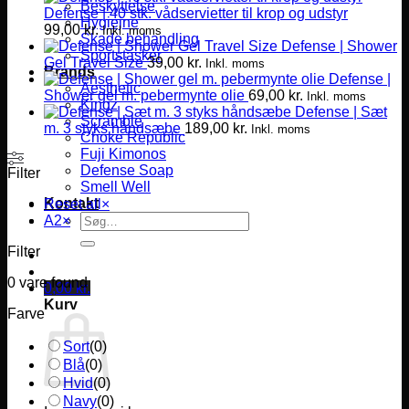
Beskyttelse
Defense | 40 stk. vådservietter til krop og udstyr
Hygiejne
99,00
kr.
Inkl. moms
Skade behandling
Defense | Shower
Sportstasker
Gel Travel Size
39,00
kr.
Inkl. moms
Brands
Defense |
Aesthetic
Shower gel m. pebermynte olie
69,00
kr.
Inkl. moms
Kingz
Defense | Sæt
Scramble
m. 3 styks håndsæbe
189,00
kr.
Inkl. moms
Choke Republic
Fuji Kimonos
Defense Soap
Filter
Smell Well
Kontakt
Reset all
×
Søg
A2
×
efter:
Filter
0
vare found
0,00
kr.
Kurv
Farve
Sort
(
0
)
Blå
(
0
)
Hvid
(
0
)
Navy
(
0
)