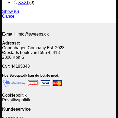
XXXL
(
0
)
Show
(
0
)
Cancel
E-mail
: info@sweeps.dk
Adresse
:
Copenhagen Company Est. 2023
Ørestads boulevard 59b 4,-413
2300 Kbh S
Cvr: 44195348
Hos Sweeps.dk kan du betale med:
Cookiepolitik
Privatlivspolitik
Kundeservice