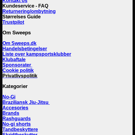
Kontakt os
Kundeservice - FAQ
Returnering/ombytning
Størrelses Guide
Trustpilot
Om Sweeps
Om Sweeps.dk
Handelsbetingelser
Liste over kampsportsklubber
Klubaftale
Sponsorater
Cookie politik
Privatlivspolitik
Kategorier
No-Gi
Braziliansk Jiu-Jitsu
Accesories
Brands
Rashguards
No-gi shorts
Tandbeskyttere
Skridtbeskytter