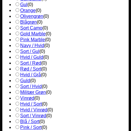
Gul
(
0
)
Orange
(
0
)
Olivengrøn
(
0
)
Blågrøn
(
0
)
Sort Camo
(
0
)
Gold Marble
(
0
)
Pink Marble
(
0
)
Navy / Hvid
(
0
)
Sort / Gul
(
0
)
Hvid / Guld
(
0
)
Sort / Rød
(
0
)
Rød / Sort
(
0
)
Hvid / Grå
(
0
)
Guld
(
0
)
Sort / Hvid
(
0
)
Militær Grøn
(
0
)
Vinrød
(
0
)
Hvid / Sort
(
0
)
Hvid / Vinrød
(
0
)
Sort / Vinrød
(
0
)
Blå / Sort
(
0
)
Pink / Sort
(
0
)