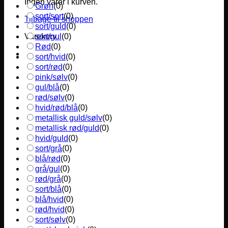
Ingen varer i kurven.
Grøn
(
0
)
sort/sort
(
0
)
Tilbage til shoppen
sort/guld
(
0
)
sort/gul
(
0
)
Varekurv
Rød
(
0
)
sort/hvid
(
0
)
sort/rød
(
0
)
pink/sølv
(
0
)
gul/blå
(
0
)
rød/sølv
(
0
)
hvid/rød/blå
(
0
)
metallisk guld/sølv
(
0
)
metallisk rød/guld
(
0
)
hvid/guld
(
0
)
sort/grå
(
0
)
blå/rød
(
0
)
grå/gul
(
0
)
rød/grå
(
0
)
sort/blå
(
0
)
blå/hvid
(
0
)
rød/hvid
(
0
)
sort/sølv
(
0
)