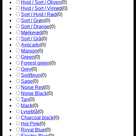
Hvid / Sort / Oliven
(
0
)
Hvid / Sort / Vinrød
(
0
)
Sort / Hvid / Rød
(
0
)
Sort / Grøn
(
0
)
Sort / Orange
(
0
)
Mørkerød
(
0
)
Sort / Grå
(
0
)
Avocado
(
0
)
Maroon
(
0
)
Green
(
0
)
Forrest green
(
0
)
Grey
(
0
)
Sort/brun
(
0
)
Sage
(
0
)
Noise Red
(
0
)
Noise Black
(
0
)
Tan
(
0
)
black
(
0
)
Lyseblå
(
0
)
Charcoal black
(
0
)
Hot Pink
(
0
)
Royal Blue
(
0
)
Electric Blue
(
0
)