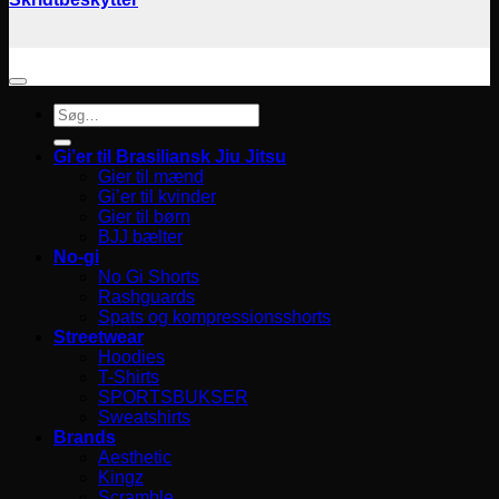
Søg
efter:
Gi’er til Brasiliansk Jiu Jitsu
Gier til mænd
Gi’er til kvinder
Gier til børn
BJJ bælter
No-gi
No Gi Shorts
Rashguards
Spats og kompressionsshorts
Streetwear
Hoodies
T-Shirts
SPORTSBUKSER
Sweatshirts
Brands
Aesthetic
Kingz
Scramble