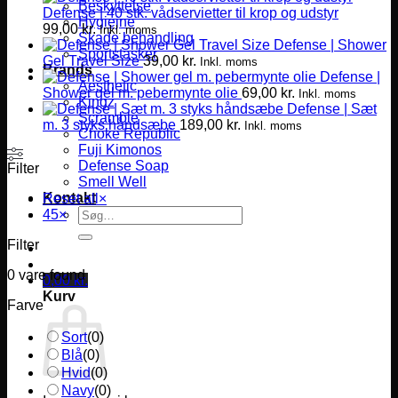
Beskyttelse
Defense | 40 stk. vådservietter til krop og udstyr
Hygiejne
99,00
kr.
Inkl. moms
Skade behandling
Defense | Shower
Sportstasker
Gel Travel Size
39,00
kr.
Inkl. moms
Brands
Defense |
Aesthetic
Shower gel m. pebermynte olie
69,00
kr.
Inkl. moms
Kingz
Defense | Sæt
Scramble
m. 3 styks håndsæbe
189,00
kr.
Inkl. moms
Choke Republic
Fuji Kimonos
Defense Soap
Filter
Smell Well
Kontakt
Reset all
×
Søg
45
×
efter:
Filter
0
vare found
0,00
kr.
Kurv
Farve
Sort
(
0
)
Blå
(
0
)
Hvid
(
0
)
Navy
(
0
)