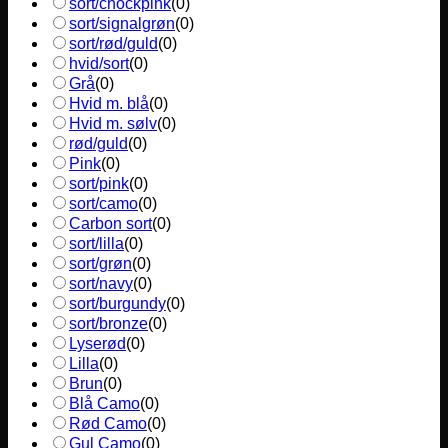
sort/chockpink
(
0
)
sort/signalgrøn
(
0
)
sort/rød/guld
(
0
)
hvid/sort
(
0
)
Grå
(
0
)
Hvid m. blå
(
0
)
Hvid m. sølv
(
0
)
rød/guld
(
0
)
Pink
(
0
)
sort/pink
(
0
)
sort/camo
(
0
)
Carbon sort
(
0
)
sort/lilla
(
0
)
sort/grøn
(
0
)
sort/navy
(
0
)
sort/burgundy
(
0
)
sort/bronze
(
0
)
Lyserød
(
0
)
Lilla
(
0
)
Brun
(
0
)
Blå Camo
(
0
)
Rød Camo
(
0
)
Gul Camo
(
0
)