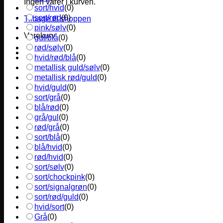
Ingen varer i kurven.
sort/hvid
(
0
)
sort/rød
(
0
)
Tilbage til shoppen
pink/sølv
(
0
)
Varekurv
gul/blå
(
0
)
rød/sølv
(
0
)
hvid/rød/blå
(
0
)
metallisk guld/sølv
(
0
)
metallisk rød/guld
(
0
)
hvid/guld
(
0
)
sort/grå
(
0
)
blå/rød
(
0
)
grå/gul
(
0
)
rød/grå
(
0
)
sort/blå
(
0
)
blå/hvid
(
0
)
rød/hvid
(
0
)
sort/sølv
(
0
)
sort/chockpink
(
0
)
sort/signalgrøn
(
0
)
sort/rød/guld
(
0
)
hvid/sort
(
0
)
Grå
(
0
)