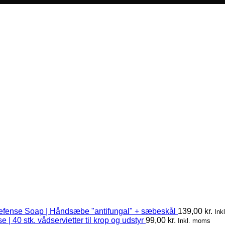
efense Soap | Håndsæbe "antifungal" + sæbeskål
139,00
kr.
Ink
 | 40 stk. vådservietter til krop og udstyr
99,00
kr.
Inkl. moms