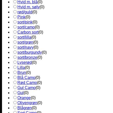
Hvid m. blå
(
0
)
Hvid m. sølv
(
0
)
rød/guld
(
0
)
Pink
(
0
)
sort/pink
(
0
)
sort/camo
(
0
)
Carbon sort
(
0
)
sort/lilla
(
0
)
sort/grøn
(
0
)
sort/navy
(
0
)
sort/burgundy
(
0
)
sort/bronze
(
0
)
Lyserød
(
0
)
Lilla
(
0
)
Brun
(
0
)
Blå Camo
(
0
)
Rød Camo
(
0
)
Gul Camo
(
0
)
Gul
(
0
)
Orange
(
0
)
Olivengrøn
(
0
)
Blågrøn
(
0
)
Sort Camo
(
0
)