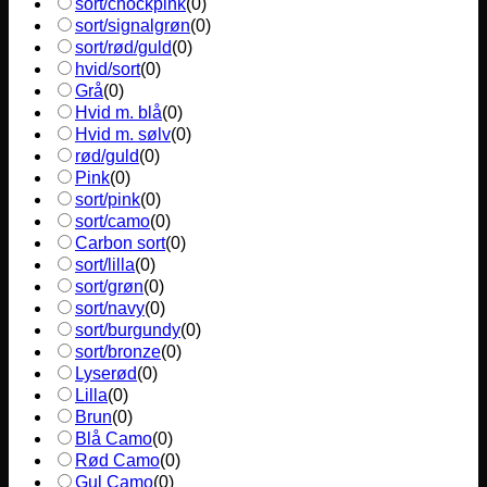
sort/chockpink
(
0
)
sort/signalgrøn
(
0
)
sort/rød/guld
(
0
)
hvid/sort
(
0
)
Grå
(
0
)
Hvid m. blå
(
0
)
Hvid m. sølv
(
0
)
rød/guld
(
0
)
Pink
(
0
)
sort/pink
(
0
)
sort/camo
(
0
)
Carbon sort
(
0
)
sort/lilla
(
0
)
sort/grøn
(
0
)
sort/navy
(
0
)
sort/burgundy
(
0
)
sort/bronze
(
0
)
Lyserød
(
0
)
Lilla
(
0
)
Brun
(
0
)
Blå Camo
(
0
)
Rød Camo
(
0
)
Gul Camo
(
0
)