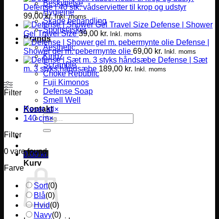
Beskyttelse
Defense | 40 stk. vådservietter til krop og udstyr
Hygiejne
99,00
kr.
Inkl. moms
Skade behandling
Defense | Shower
Sportstasker
Gel Travel Size
39,00
kr.
Inkl. moms
Brands
Defense |
Aesthetic
Shower gel m. pebermynte olie
69,00
kr.
Inkl. moms
Kingz
Defense | Sæt
Scramble
m. 3 styks håndsæbe
189,00
kr.
Inkl. moms
Choke Republic
Fuji Kimonos
Defense Soap
Filter
Smell Well
Kontakt
Reset all
×
Søg
140 cm
×
efter:
Filter
0
vare found
0,00
kr.
Kurv
Farve
Sort
(
0
)
Blå
(
0
)
Hvid
(
0
)
Navy
(
0
)