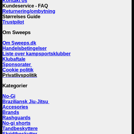
Kontakt os
Kundeservice - FAQ
Returnering/ombytning
Størrelses Guide
Trustpilot
Om Sweeps
Om Sweeps.dk
Handelsbetingelser
Liste over kampsportsklubber
Klubaftale
Sponsorater
Cookie politik
Privatlivspolitik
Kategorier
No-Gi
Braziliansk Jiu-Jitsu
Accesories
Brands
Rashguards
No-gi shorts
Tandbeskyttere
Skridtbeskytter