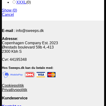
XXXL
(
0
)
Show
(
0
)
Cancel
E-mail
: info@sweeps.dk
Adresse
:
Copenhagen Company Est. 2023
Ørestads boulevard 59b 4,-413
2300 Kbh S
Cvr: 44195348
Hos Sweeps.dk kan du betale med:
Cookiepolitik
Privatlivspolitik
Kundeservice