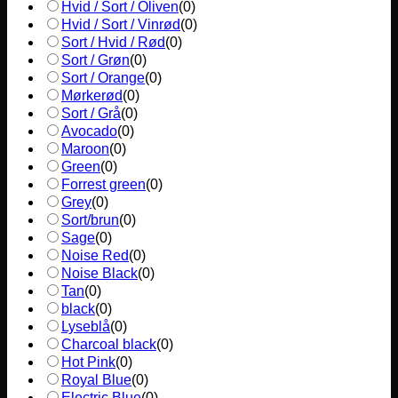
Hvid / Sort / Oliven
(
0
)
Hvid / Sort / Vinrød
(
0
)
Sort / Hvid / Rød
(
0
)
Sort / Grøn
(
0
)
Sort / Orange
(
0
)
Mørkerød
(
0
)
Sort / Grå
(
0
)
Avocado
(
0
)
Maroon
(
0
)
Green
(
0
)
Forrest green
(
0
)
Grey
(
0
)
Sort/brun
(
0
)
Sage
(
0
)
Noise Red
(
0
)
Noise Black
(
0
)
Tan
(
0
)
black
(
0
)
Lyseblå
(
0
)
Charcoal black
(
0
)
Hot Pink
(
0
)
Royal Blue
(
0
)
Electric Blue
(
0
)