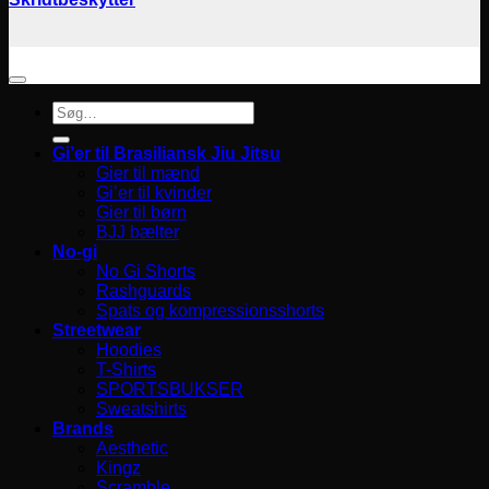
Søg
efter:
Gi’er til Brasiliansk Jiu Jitsu
Gier til mænd
Gi’er til kvinder
Gier til børn
BJJ bælter
No-gi
No Gi Shorts
Rashguards
Spats og kompressionsshorts
Streetwear
Hoodies
T-Shirts
SPORTSBUKSER
Sweatshirts
Brands
Aesthetic
Kingz
Scramble