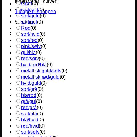
Ingen varer i kurven.
Grøn
(
0
)
sort/sort
(
0
)
Tilbage til shoppen
sort/guld
(
0
)
sort/gul
(
0
)
Varekurv
Rød
(
0
)
sort/hvid
(
0
)
sort/rød
(
0
)
pink/sølv
(
0
)
gul/blå
(
0
)
rød/sølv
(
0
)
hvid/rød/blå
(
0
)
metallisk guld/sølv
(
0
)
metallisk rød/guld
(
0
)
hvid/guld
(
0
)
sort/grå
(
0
)
blå/rød
(
0
)
grå/gul
(
0
)
rød/grå
(
0
)
sort/blå
(
0
)
blå/hvid
(
0
)
rød/hvid
(
0
)
sort/sølv
(
0
)