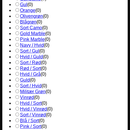
Gul
(
0
)
Orange
(
0
)
Olivengrøn
(
0
)
Blågrøn
(
0
)
Sort Camo
(
0
)
Gold Marble
(
0
)
Pink Marble
(
0
)
Navy / Hvid
(
0
)
Sort / Gul
(
0
)
Hvid / Guld
(
0
)
Sort / Rød
(
0
)
Rød / Sort
(
0
)
Hvid / Grå
(
0
)
Guld
(
0
)
Sort / Hvid
(
0
)
Militær Grøn
(
0
)
Vinrød
(
0
)
Hvid / Sort
(
0
)
Hvid / Vinrød
(
0
)
Sort / Vinrød
(
0
)
Blå / Sort
(
0
)
Pink / Sort
(
0
)