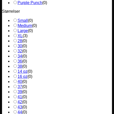
Purple Punch
(
0
)
Størrelser
Small
(
0
)
Medium
(
0
)
Large
(
0
)
XL
(
3
)
28
(
0
)
30
(
0
)
32
(
0
)
34
(
0
)
36
(
0
)
38
(
0
)
14 oz
(
0
)
16 oz
(
0
)
40
(
0
)
37
(
0
)
39
(
0
)
41
(
0
)
42
(
0
)
43
(
0
)
44
(
0
)