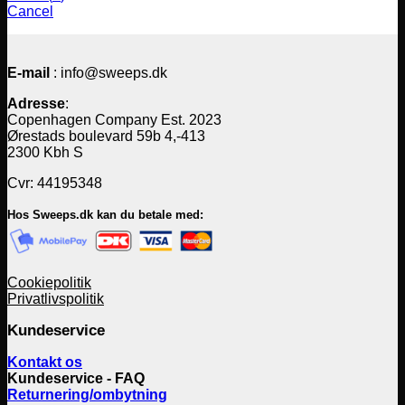
Cancel
E-mail
: info@sweeps.dk
Adresse
:
Copenhagen Company Est. 2023
Ørestads boulevard 59b 4,-413
2300 Kbh S
Cvr: 44195348
Hos Sweeps.dk kan du betale med:
Cookiepolitik
Privatlivspolitik
Kundeservice
Kontakt os
Kundeservice - FAQ
Returnering/ombytning