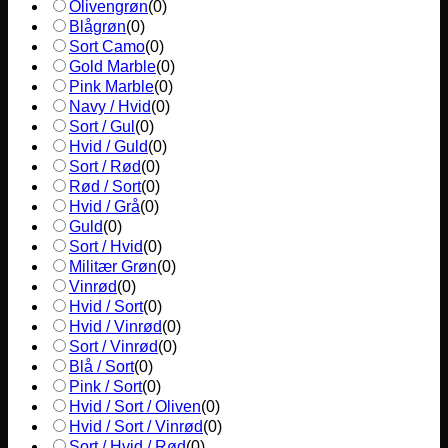
Olivengrøn
(
0
)
Blågrøn
(
0
)
Sort Camo
(
0
)
Gold Marble
(
0
)
Pink Marble
(
0
)
Navy / Hvid
(
0
)
Sort / Gul
(
0
)
Hvid / Guld
(
0
)
Sort / Rød
(
0
)
Rød / Sort
(
0
)
Hvid / Grå
(
0
)
Guld
(
0
)
Sort / Hvid
(
0
)
Militær Grøn
(
0
)
Vinrød
(
0
)
Hvid / Sort
(
0
)
Hvid / Vinrød
(
0
)
Sort / Vinrød
(
0
)
Blå / Sort
(
0
)
Pink / Sort
(
0
)
Hvid / Sort / Oliven
(
0
)
Hvid / Sort / Vinrød
(
0
)
Sort / Hvid / Rød
(
0
)