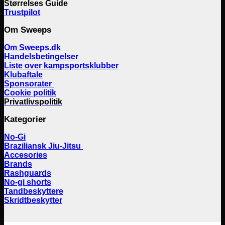
Størrelses Guide
Trustpilot
Om Sweeps
Om Sweeps.dk
Handelsbetingelser
Liste over kampsportsklubber
Klubaftale
Sponsorater
Cookie politik
Privatlivspolitik
Kategorier
No-Gi
Braziliansk Jiu-Jitsu
Accesories
Brands
Rashguards
No-gi shorts
Tandbeskyttere
Skridtbeskytter