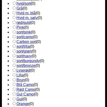
hvid/sort
(
0
)
Grå
(
0
)
Hvid m. blå
(
0
)
Hvid m. sølv
(
0
)
rød/guld
(
0
)
Pink
(
0
)
sort/pink
(
0
)
sort/camo
(
0
)
Carbon sort
(
0
)
sort/lilla
(
0
)
sort/grøn
(
0
)
sort/navy
(
0
)
sort/burgundy
(
0
)
sort/bronze
(
0
)
Lyserød
(
0
)
Lilla
(
0
)
Brun
(
0
)
Blå Camo
(
0
)
Rød Camo
(
0
)
Gul Camo
(
0
)
Gul
(
0
)
Orange
(
0
)