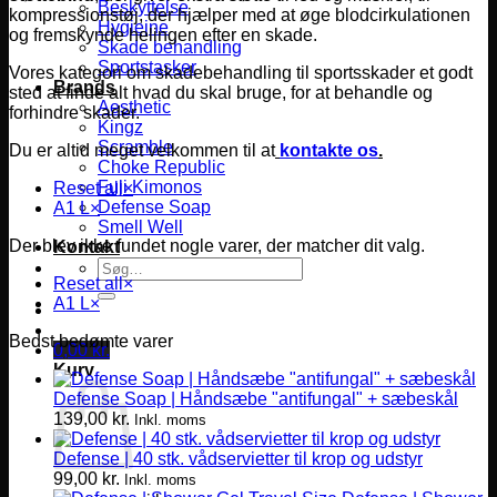
Beskyttelse
kompressionstøj, der hjælper med at øge blodcirkulationen
Hygiejne
og fremskynde helingen efter en skade.
Skade behandling
Sportstasker
Vores kategori om skadebehandling til sportsskader et godt
Brands
sted at finde alt hvad du skal bruge, for at behandle og
Aesthetic
forhindre skader.
Kingz
Scramble
Du er altid meget velkommen til at
kontakte os
.
Choke Republic
Fuji Kimonos
Reset all
×
Defense Soap
A1 L
×
Smell Well
Der blev ikke fundet nogle varer, der matcher dit valg.
Kontakt
Søg
Reset all
×
efter:
A1 L
×
Bedst bedømte varer
0,00
kr.
Kurv
Defense Soap | Håndsæbe "antifungal" + sæbeskål
139,00
kr.
Inkl. moms
Defense | 40 stk. vådservietter til krop og udstyr
99,00
kr.
Inkl. moms