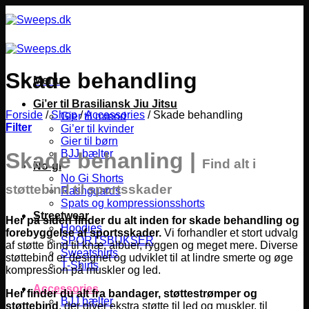
Fortsæt
til
indhold
Skade behandling
Menu
Gi’er til Brasiliansk Jiu Jitsu
Forside
/
Shop
/
Accessories
/
Skade behandling
Gier til mænd
Filter
Gi’er til kvinder
Gier til børn
BJJ bælter
Skade behanling
|
Find alt i
No-gi
No Gi Shorts
støttebind til sportsskader
Rashguards
Spats og kompressionsshorts
Streetwear
Her på siden finder du alt inden for skade behandling og
Hoodies
forebyggelse af sportsskader.
Vi forhandler et stort udvalg
SPORTSBUKSER
af støtte bind til knæ, albuer, ryggen og meget mere. Diverse
Sweatshirts
støttebind er designet og udviklet til at lindre smerte og øge
T-Shirts
kompression på muskler og led.
Accessories
Her finder du alt fra bandager, støttestrømper og
BJJ bælter
støttebind
, der giver ekstra støtte til led og muskler, til