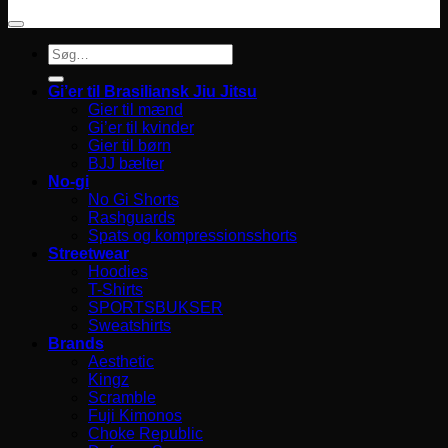
Søg
efter:
Gi’er til Brasiliansk Jiu Jitsu
Gier til mænd
Gi’er til kvinder
Gier til børn
BJJ bælter
No-gi
No Gi Shorts
Rashguards
Spats og kompressionsshorts
Streetwear
Hoodies
T-Shirts
SPORTSBUKSER
Sweatshirts
Brands
Aesthetic
Kingz
Scramble
Fuji Kimonos
Choke Republic