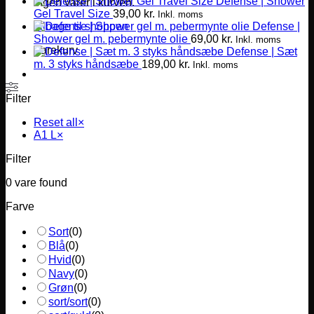
Defense | Shower
Ingen varer i kurven.
Gel Travel Size
39,00
kr.
Inkl. moms
Defense |
Tilbage til shoppen
Shower gel m. pebermynte olie
69,00
kr.
Inkl. moms
Varekurv
Defense | Sæt
m. 3 styks håndsæbe
189,00
kr.
Inkl. moms
Filter
Reset all
×
A1 L
×
Filter
0
vare found
Farve
Sort
(
0
)
Blå
(
0
)
Hvid
(
0
)
Navy
(
0
)
Grøn
(
0
)
sort/sort
(
0
)