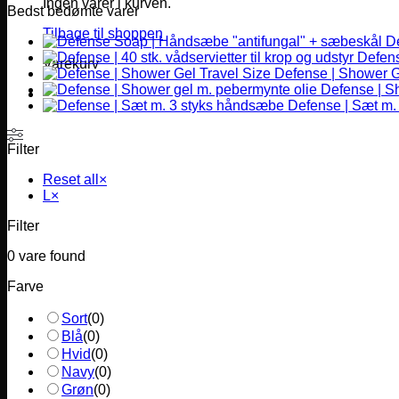
Ingen varer i kurven.
Bedst bedømte varer
Tilbage til shoppen
D
Defense
Varekurv
Defense | Shower G
Defense | S
Defense | Sæt m.
Filter
Reset all
×
L
×
Filter
0
vare found
Farve
Sort
(
0
)
Blå
(
0
)
Hvid
(
0
)
Navy
(
0
)
Grøn
(
0
)