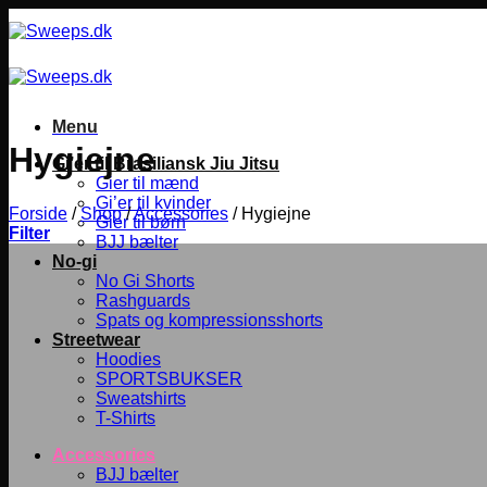
Fortsæt
til
indhold
Menu
Hygiejne
Gi’er til Brasiliansk Jiu Jitsu
Gier til mænd
Gi’er til kvinder
Forside
/
Shop
/
Accessories
/
Hygiejne
Gier til børn
Filter
BJJ bælter
No-gi
No Gi Shorts
Rashguards
Spats og kompressionsshorts
Streetwear
Hoodies
SPORTSBUKSER
Sweatshirts
T-Shirts
Accessories
BJJ bælter