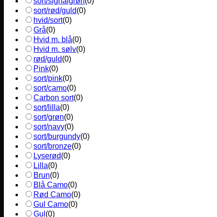
sort/signalgrøn
(
0
)
sort/rød/guld
(
0
)
hvid/sort
(
0
)
Grå
(
0
)
Hvid m. blå
(
0
)
Hvid m. sølv
(
0
)
rød/guld
(
0
)
Pink
(
0
)
sort/pink
(
0
)
sort/camo
(
0
)
Carbon sort
(
0
)
sort/lilla
(
0
)
sort/grøn
(
0
)
sort/navy
(
0
)
sort/burgundy
(
0
)
sort/bronze
(
0
)
Lyserød
(
0
)
Lilla
(
0
)
Brun
(
0
)
Blå Camo
(
0
)
Rød Camo
(
0
)
Gul Camo
(
0
)
Gul
(
0
)