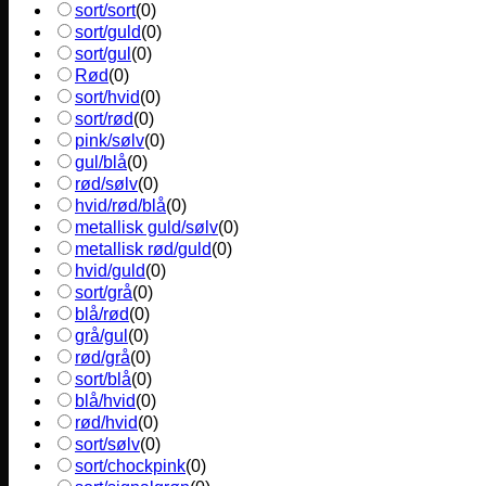
sort/sort
(
0
)
sort/guld
(
0
)
sort/gul
(
0
)
Rød
(
0
)
sort/hvid
(
0
)
sort/rød
(
0
)
pink/sølv
(
0
)
gul/blå
(
0
)
rød/sølv
(
0
)
hvid/rød/blå
(
0
)
metallisk guld/sølv
(
0
)
metallisk rød/guld
(
0
)
hvid/guld
(
0
)
sort/grå
(
0
)
blå/rød
(
0
)
grå/gul
(
0
)
rød/grå
(
0
)
sort/blå
(
0
)
blå/hvid
(
0
)
rød/hvid
(
0
)
sort/sølv
(
0
)
sort/chockpink
(
0
)