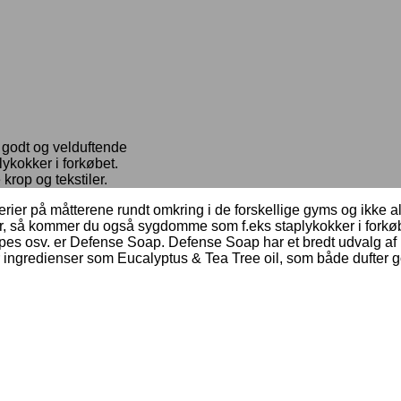
 godt og velduftende
kokker i forkøbet.
krop og tekstiler.
ier på måtterene rundt omkring i de forskellige gyms og ikke alle
 så kommer du også sygdomme som f.eks staplykokker i forkøbet.
pes osv. er Defense Soap. Defense Soap har et bredt udvalg af ri
 ingredienser som Eucalyptus & Tea Tree oil, som både dufter g