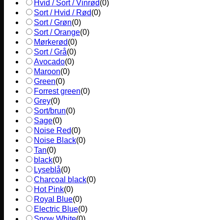
Hvid / Sort / Vinrød
(
0
)
Sort / Hvid / Rød
(
0
)
Sort / Grøn
(
0
)
Sort / Orange
(
0
)
Mørkerød
(
0
)
Sort / Grå
(
0
)
Avocado
(
0
)
Maroon
(
0
)
Green
(
0
)
Forrest green
(
0
)
Grey
(
0
)
Sort/brun
(
0
)
Sage
(
0
)
Noise Red
(
0
)
Noise Black
(
0
)
Tan
(
0
)
black
(
0
)
Lyseblå
(
0
)
Charcoal black
(
0
)
Hot Pink
(
0
)
Royal Blue
(
0
)
Electric Blue
(
0
)
Snow White
(
0
)