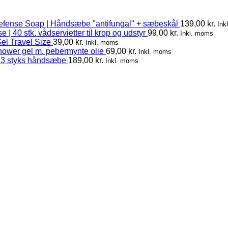
efense Soap | Håndsæbe "antifungal" + sæbeskål
139,00
kr.
Ink
 | 40 stk. vådservietter til krop og udstyr
99,00
kr.
Inkl. moms
el Travel Size
39,00
kr.
Inkl. moms
hower gel m. pebermynte olie
69,00
kr.
Inkl. moms
 3 styks håndsæbe
189,00
kr.
Inkl. moms