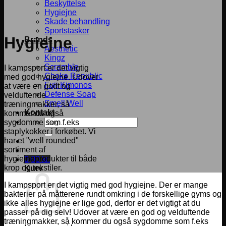
Beskyttelse
Hygiejne
Skade behandling
Sportstasker
Hygiejne
Brands
Aesthetic
Kingz
Scramble
I kampsport er det vigtig
Choke Republic
med god hygiejne. Udover
Fuji Kimonos
at være en godt og
Defense Soap
velduftende
Smell Well
træningmakker, så
Kontakt
kommer du også
Søg
sygdomme som f.eks
efter:
staplykokker i forkøbet. Vi
har et "well rounded"
sortiment af
hygiejneprodukter til både
0,00
kr.
krop og tekstiler.
Kurv
I kampsport er det vigtig med god hygiejne. Der er mange
bakterier på måtterene rundt omkring i de forskellige gyms og
ikke alles hygiejne er lige god, derfor er det vigtigt at du
passer på dig selv! Udover at være en god og velduftende
træningmakker, så kommer du også sygdomme som f.eks