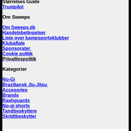
Størrelses Guide
Trustpilot
Om Sweeps
Om Sweeps.dk
Handelsbetingelser
Liste over kampsportsklubber
Klubaftale
Sponsorater
Cookie politik
Privatlivspolitik
Kategorier
No-Gi
Braziliansk Jiu-Jitsu
Accesories
Brands
Rashguards
No-gi shorts
Tandbeskyttere
Skridtbeskytter