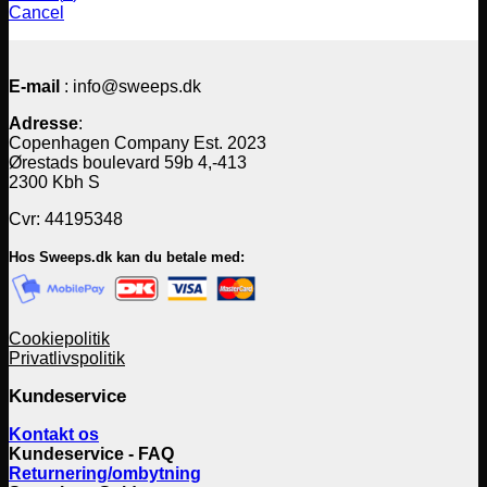
Cancel
E-mail
: info@sweeps.dk
Adresse
:
Copenhagen Company Est. 2023
Ørestads boulevard 59b 4,-413
2300 Kbh S
Cvr: 44195348
Hos Sweeps.dk kan du betale med:
Cookiepolitik
Privatlivspolitik
Kundeservice
Kontakt os
Kundeservice - FAQ
Returnering/ombytning