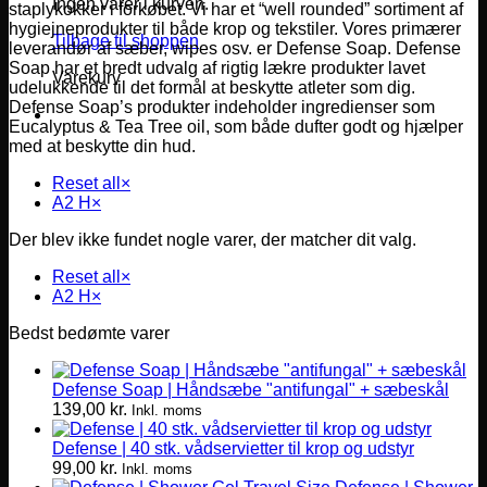
Ingen varer i kurven.
staplykokker i forkøbet. Vi har et “well rounded” sortiment af
hygiejneprodukter til både krop og tekstiler. Vores primærer
Tilbage til shoppen
leverandør af sæber, wipes osv. er Defense Soap. Defense
Soap har et bredt udvalg af rigtig lækre produkter lavet
Varekurv
udelukkende til det formål at beskytte atleter som dig.
Defense Soap’s produkter indeholder ingredienser som
Eucalyptus & Tea Tree oil, som både dufter godt og hjælper
med at beskytte din hud.
Reset all
×
A2 H
×
Der blev ikke fundet nogle varer, der matcher dit valg.
Reset all
×
A2 H
×
Bedst bedømte varer
Defense Soap | Håndsæbe "antifungal" + sæbeskål
139,00
kr.
Inkl. moms
Defense | 40 stk. vådservietter til krop og udstyr
99,00
kr.
Inkl. moms