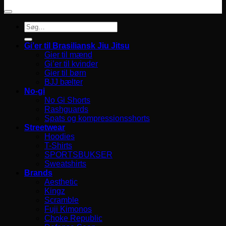
Søg
efter:
Gi’er til Brasiliansk Jiu Jitsu
Gier til mænd
Gi’er til kvinder
Gier til børn
BJJ bælter
No-gi
No Gi Shorts
Rashguards
Spats og kompressionsshorts
Streetwear
Hoodies
T-Shirts
SPORTSBUKSER
Sweatshirts
Brands
Aesthetic
Kingz
Scramble
Fuji Kimonos
Choke Republic