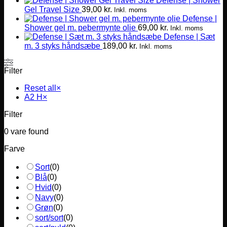
Defense | Shower
Gel Travel Size
39,00
kr.
Inkl. moms
Defense |
Shower gel m. pebermynte olie
69,00
kr.
Inkl. moms
Defense | Sæt
m. 3 styks håndsæbe
189,00
kr.
Inkl. moms
Filter
Reset all
×
A2 H
×
Filter
0
vare found
Farve
Sort
(
0
)
Blå
(
0
)
Hvid
(
0
)
Navy
(
0
)
Grøn
(
0
)
sort/sort
(
0
)