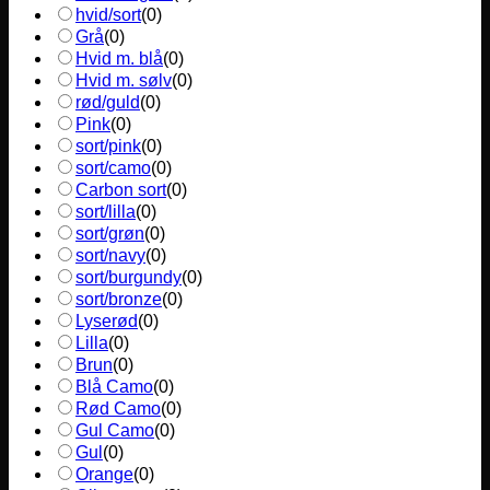
hvid/sort
(
0
)
Grå
(
0
)
Hvid m. blå
(
0
)
Hvid m. sølv
(
0
)
rød/guld
(
0
)
Pink
(
0
)
sort/pink
(
0
)
sort/camo
(
0
)
Carbon sort
(
0
)
sort/lilla
(
0
)
sort/grøn
(
0
)
sort/navy
(
0
)
sort/burgundy
(
0
)
sort/bronze
(
0
)
Lyserød
(
0
)
Lilla
(
0
)
Brun
(
0
)
Blå Camo
(
0
)
Rød Camo
(
0
)
Gul Camo
(
0
)
Gul
(
0
)
Orange
(
0
)