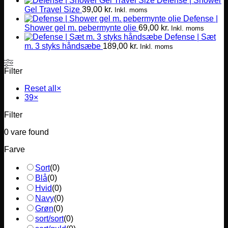
Defense | Shower
Gel Travel Size
39,00
kr.
Inkl. moms
Defense |
Shower gel m. pebermynte olie
69,00
kr.
Inkl. moms
Defense | Sæt
m. 3 styks håndsæbe
189,00
kr.
Inkl. moms
Filter
Reset all
×
39
×
Filter
0
vare found
Farve
Sort
(
0
)
Blå
(
0
)
Hvid
(
0
)
Navy
(
0
)
Grøn
(
0
)
sort/sort
(
0
)