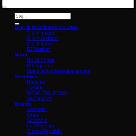
Søg
efter:
Gi’er til Brasiliansk Jiu Jitsu
Gier til mænd
Gi’er til kvinder
Gier til børn
BJJ bælter
No-gi
No Gi Shorts
Rashguards
Spats og kompressionsshorts
Streetwear
Hoodies
T-Shirts
SPORTSBUKSER
Sweatshirts
Brands
Aesthetic
Kingz
Scramble
Fuji Kimonos
Choke Republic