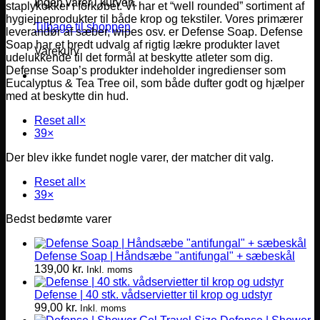
Ingen varer i kurven.
staplykokker i forkøbet. Vi har et “well rounded” sortiment af
hygiejneprodukter til både krop og tekstiler. Vores primærer
Tilbage til shoppen
leverandør af sæber, wipes osv. er Defense Soap. Defense
Soap har et bredt udvalg af rigtig lækre produkter lavet
Varekurv
udelukkende til det formål at beskytte atleter som dig.
Defense Soap’s produkter indeholder ingredienser som
Eucalyptus & Tea Tree oil, som både dufter godt og hjælper
med at beskytte din hud.
Reset all
×
39
×
Der blev ikke fundet nogle varer, der matcher dit valg.
Reset all
×
39
×
Bedst bedømte varer
Defense Soap | Håndsæbe "antifungal" + sæbeskål
139,00
kr.
Inkl. moms
Defense | 40 stk. vådservietter til krop og udstyr
99,00
kr.
Inkl. moms