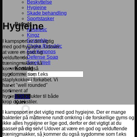
Beskyttelse
Hygiejne
Skade behandling
Sportstasker
Hygiejne
Brands
Aesthetic
Kingz
Scramble
I kampsport er det vigtig
Choke Republic
med god hygiejne. Udover
Fuji Kimonos
at være en godt og
Defense Soap
velduftende
Smell Well
træningmakker, så
Kontakt
kommer du også
Søg
sygdomme som f.eks
efter:
staplykokker i forkøbet. Vi
har et "well rounded"
sortiment af
hygiejneprodukter til både
0,00
kr.
krop og tekstiler.
Kurv
I kampsport er det vigtig med god hygiejne. Der er mange
bakterier på måtterene rundt omkring i de forskellige gyms og
ikke alles hygiejne er lige god, derfor er det vigtigt at du
passer på dig selv! Udover at være en god og velduftende
træningmakker, så kommer du også sygdomme som f.eks