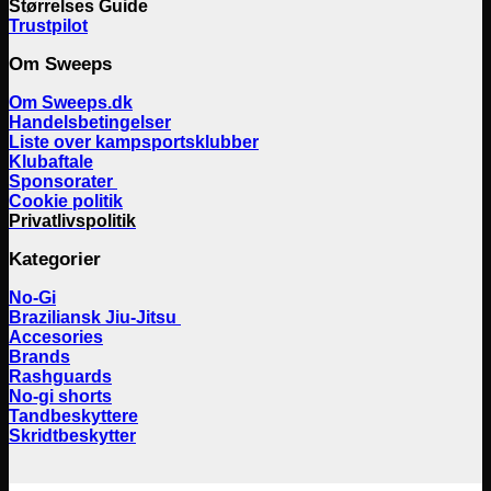
Størrelses Guide
Trustpilot
Om Sweeps
Om Sweeps.dk
Handelsbetingelser
Liste over kampsportsklubber
Klubaftale
Sponsorater
Cookie politik
Privatlivspolitik
Kategorier
No-Gi
Braziliansk Jiu-Jitsu
Accesories
Brands
Rashguards
No-gi shorts
Tandbeskyttere
Skridtbeskytter