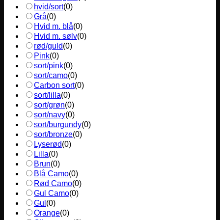
hvid/sort
(
0
)
Grå
(
0
)
Hvid m. blå
(
0
)
Hvid m. sølv
(
0
)
rød/guld
(
0
)
Pink
(
0
)
sort/pink
(
0
)
sort/camo
(
0
)
Carbon sort
(
0
)
sort/lilla
(
0
)
sort/grøn
(
0
)
sort/navy
(
0
)
sort/burgundy
(
0
)
sort/bronze
(
0
)
Lyserød
(
0
)
Lilla
(
0
)
Brun
(
0
)
Blå Camo
(
0
)
Rød Camo
(
0
)
Gul Camo
(
0
)
Gul
(
0
)
Orange
(
0
)