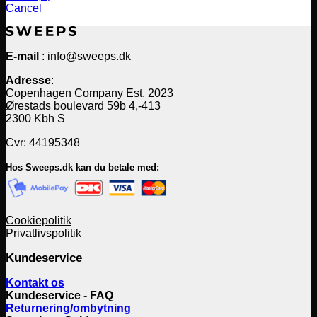
Cancel
E-mail
: info@sweeps.dk
Adresse
:
Copenhagen Company Est. 2023
Ørestads boulevard 59b 4,-413
2300 Kbh S
Cvr: 44195348
Hos Sweeps.dk kan du betale med:
Cookiepolitik
Privatlivspolitik
Kundeservice
Kontakt os
Kundeservice - FAQ
Returnering/ombytning