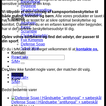
Beskyttelse
sensitive områder af din krop.
Hygiejne
Skade behandling
Vi tilbyder et stort udvalg af kampsportsbeskyttelse til
Sportstasker
både mænd, kvinder og børn.
Alle vores produkter er lavet i
Brands
høj kvalitet og er testet for at sikre optimal beskyttelse og
Aesthetic
komfort.
Uanset om du er en erfaren kæmper eller begynder,
Kingz
har vi det perfekte beskyttelsesudstyr til dig.
Scramble
Choke Republic
Oplev vores sortiment og find det udstyr, der passer til
Fuji Kimonos
din sport.
Defense Soap
Smell Well
Er du i tvivl, så er du meget velkommen til at
kontakte os
.
Kontakt
Søg
Reset all
×
efter:
S/M
×
Der blev ikke fundet nogle varer, der matcher dit valg.
0,00
kr.
Reset all
×
Kurv
S/M
×
Bedst bedømte varer
Defense Soap | Håndsæbe "antifungal" + sæbeskål