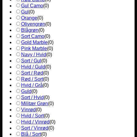
Gul Camo
(
0
)
Gul
(
0
)
Orange
(
0
)
Olivengrøn
(
0
)
Blågrøn
(
0
)
Sort Camo
(
0
)
Gold Marble
(
0
)
Pink Marble
(
0
)
Navy / Hvid
(
0
)
Sort / Gul
(
0
)
Hvid / Guld
(
0
)
Sort / Rød
(
0
)
Rød / Sort
(
0
)
Hvid / Grå
(
0
)
Guld
(
0
)
Sort / Hvid
(
0
)
Militær Grøn
(
0
)
Vinrød
(
0
)
Hvid / Sort
(
0
)
Hvid / Vinrød
(
0
)
Sort / Vinrød
(
0
)
Blå / Sort
(
0
)