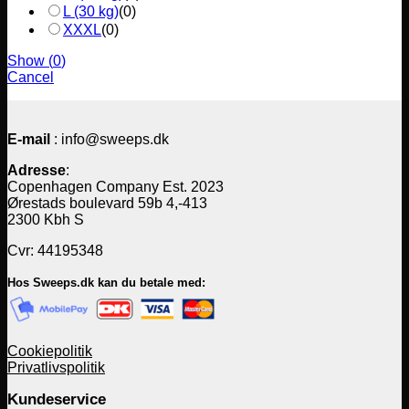
L (30 kg)
(
0
)
XXXL
(
0
)
Show
(
0
)
Cancel
E-mail
: info@sweeps.dk
Adresse
:
Copenhagen Company Est. 2023
Ørestads boulevard 59b 4,-413
2300 Kbh S
Cvr: 44195348
Hos Sweeps.dk kan du betale med:
Cookiepolitik
Privatlivspolitik
Kundeservice