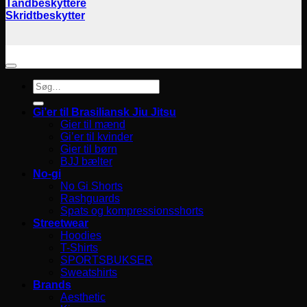
Tandbeskyttere
Skridtbeskytter
Søg
efter:
Gi’er til Brasiliansk Jiu Jitsu
Gier til mænd
Gi’er til kvinder
Gier til børn
BJJ bælter
No-gi
No Gi Shorts
Rashguards
Spats og kompressionsshorts
Streetwear
Hoodies
T-Shirts
SPORTSBUKSER
Sweatshirts
Brands
Aesthetic