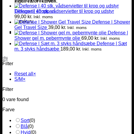
139,00
kr.
Inkl. moms
Ingen varer i kurven.
Defense | 40 stk. vådservietter til krop og udstyr
Tilbage til shoppen
99,00
kr.
Inkl. moms
Varekurv
Defense | Shower
Gel Travel Size
39,00
kr.
Inkl. moms
Defense |
Shower gel m. pebermynte olie
69,00
kr.
Inkl. moms
Defense | Sæt
m. 3 styks håndsæbe
189,00
kr.
Inkl. moms
Filter
Reset all
×
S/M
×
Filter
0
vare found
Farve
Sort
(
0
)
Blå
(
0
)
Hvid
(
0
)