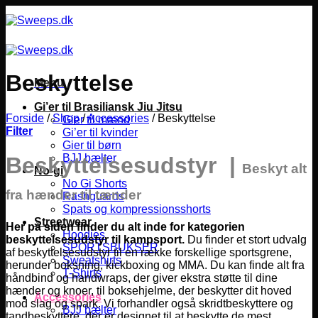
Fortsæt
til
indhold
Beskyttelse
Menu
Gi’er til Brasiliansk Jiu Jitsu
Forside
/
Shop
/
Accessories
/
Beskyttelse
Gier til mænd
Filter
Gi’er til kvinder
Gier til børn
BJJ bælter
Beskyttelsesudstyr |
Beskyt alt
No-gi
No Gi Shorts
fra hænder til tænder
Rashguards
Spats og kompressionsshorts
Streetwear
Her på siden finder du alt inde for kategorien
Hoodies
beskyttelsesudstyr til kampsport.
Du finder et stort udvalg
SPORTSBUKSER
af beskyttelsesudstyr til en række forskellige sportsgrene,
Sweatshirts
herunder boksning, kickboxing og MMA.
Du kan finde alt fra
T-Shirts
håndbind og handwraps, der giver ekstra støtte til dine
hænder og knoer, til boksehjelme, der beskytter dit hoved
Accessories
mod slag og spark. Vi forhandler også skridtbeskyttere og
BJJ bælter
tandbeskyttere, der er designet til at beskytte de mest