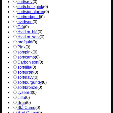
sort/sølv
(
0
)
sort/chockpink
(
0
)
sort/signalgrøn
(
0
)
sort/rød/guld
(
0
)
hvid/sort
(
0
)
Grå
(
0
)
Hvid m. blå
(
0
)
Hvid m. sølv
(
0
)
rød/guld
(
0
)
Pink
(
0
)
sort/pink
(
0
)
sort/camo
(
0
)
Carbon sort
(
0
)
sort/lilla
(
0
)
sort/grøn
(
0
)
sort/navy
(
0
)
sort/burgundy
(
0
)
sort/bronze
(
0
)
Lyserød
(
0
)
Lilla
(
0
)
Brun
(
0
)
Blå Camo
(
0
)
Rød Camo
(
0
)