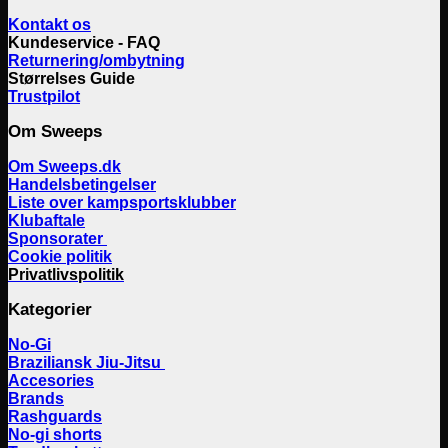
Kontakt os
Kundeservice - FAQ
Returnering/ombytning
Størrelses Guide
Trustpilot
Om Sweeps
Om Sweeps.dk
Handelsbetingelser
Liste over kampsportsklubber
Klubaftale
Sponsorater
Cookie politik
Privatlivspolitik
Kategorier
No-Gi
Braziliansk Jiu-Jitsu
Accesories
Brands
Rashguards
No-gi shorts