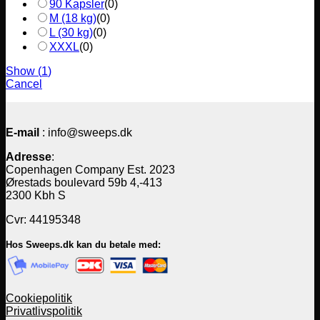
90 Kapsler
(
0
)
M (18 kg)
(
0
)
L (30 kg)
(
0
)
XXXL
(
0
)
Show
(
1
)
Cancel
E-mail
: info@sweeps.dk
Adresse
:
Copenhagen Company Est. 2023
Ørestads boulevard 59b 4,-413
2300 Kbh S
Cvr: 44195348
Hos Sweeps.dk kan du betale med:
Cookiepolitik
Privatlivspolitik