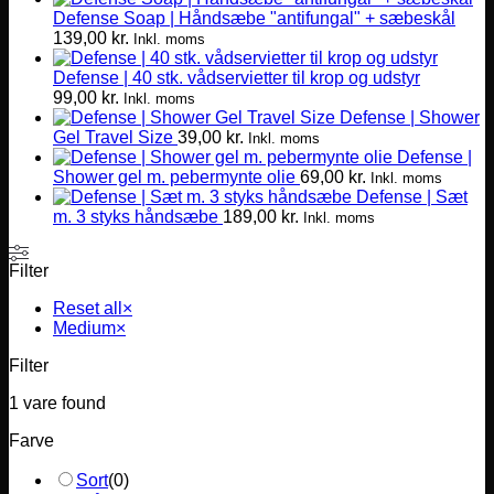
Defense Soap | Håndsæbe "antifungal" + sæbeskål
flere
139,00
kr.
varianter.
Inkl. moms
Mulighederne
Defense | 40 stk. vådservietter til krop og udstyr
kan
99,00
kr.
vælges
Inkl. moms
Defense | Shower
på
Gel Travel Size
39,00
kr.
varesiden
Inkl. moms
Defense |
Shower gel m. pebermynte olie
69,00
kr.
Inkl. moms
Defense | Sæt
m. 3 styks håndsæbe
189,00
kr.
Inkl. moms
Filter
Reset all
×
Medium
×
Filter
1
vare found
Farve
Sort
(
0
)