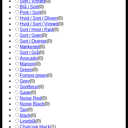
Sort / Vinrød
(
0
)
Blå / Sort
(
0
)
Pink / Sort
(
0
)
Hvid / Sort / Oliven
(
0
)
Hvid / Sort / Vinrød
(
0
)
Sort / Hvid / Rød
(
0
)
Sort / Grøn
(
0
)
Sort / Orange
(
0
)
Mørkerød
(
0
)
Sort / Grå
(
0
)
Avocado
(
0
)
Maroon
(
0
)
Green
(
0
)
Forrest green
(
0
)
Grey
(
0
)
Sort/brun
(
0
)
Sage
(
0
)
Noise Red
(
0
)
Noise Black
(
0
)
Tan
(
0
)
black
(
0
)
Lyseblå
(
0
)
Charcoal black
(
1
)