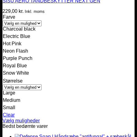
SISU AERO TANDBESKYTTER NEXT GEN
229,00
kr.
Inkl. moms
Farve
Charcoal black
Electric Blue
Hot Pink
Neon Flash
Purple Punch
Royal Blue
Snow White
Størrelse
Large
Medium
Small
Clear
Vælg muligheder
Dette
Bedst bedømte varer
vare
har