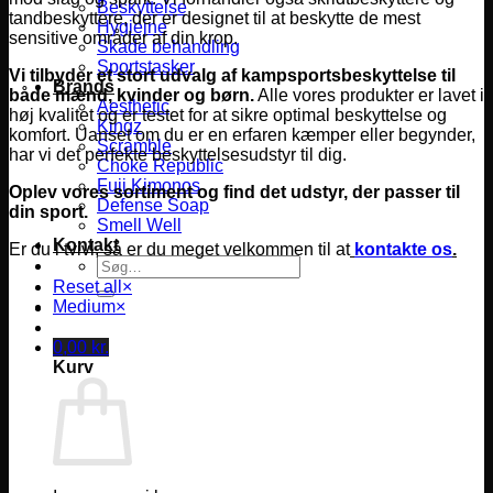
Beskyttelse
tandbeskyttere, der er designet til at beskytte de mest
Hygiejne
sensitive områder af din krop.
Skade behandling
Sportstasker
Vi tilbyder et stort udvalg af kampsportsbeskyttelse til
Brands
både mænd, kvinder og børn.
Alle vores produkter er lavet i
Aesthetic
høj kvalitet og er testet for at sikre optimal beskyttelse og
Kingz
komfort.
Uanset om du er en erfaren kæmper eller begynder,
Scramble
har vi det perfekte beskyttelsesudstyr til dig.
Choke Republic
Fuji Kimonos
Oplev vores sortiment og find det udstyr, der passer til
Defense Soap
din sport.
Smell Well
Kontakt
Er du i tvivl, så er du meget velkommen til at
kontakte os
.
Søg
efter:
Reset all
×
Medium
×
0,00
kr.
Kurv