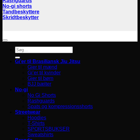
Rashguards
No-gi shorts
Tandbeskyttere
Skridtbeskytter
Søg
efter:
Gi’er til Brasiliansk Jiu Jitsu
Gier til mænd
Gi’er til kvinder
Gier til børn
BJJ bælter
No-gi
No Gi Shorts
Rashguards
Spats og kompressionsshorts
Streetwear
Hoodies
T-Shirts
SPORTSBUKSER
Sweatshirts