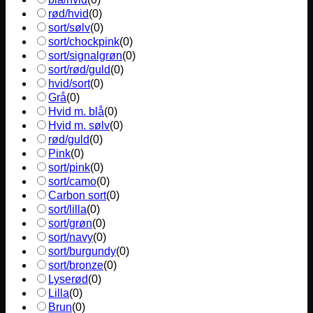
rød/hvid
(
0
)
sort/sølv
(
0
)
sort/chockpink
(
0
)
sort/signalgrøn
(
0
)
sort/rød/guld
(
0
)
hvid/sort
(
0
)
Grå
(
0
)
Hvid m. blå
(
0
)
Hvid m. sølv
(
0
)
rød/guld
(
0
)
Pink
(
0
)
sort/pink
(
0
)
sort/camo
(
0
)
Carbon sort
(
0
)
sort/lilla
(
0
)
sort/grøn
(
0
)
sort/navy
(
0
)
sort/burgundy
(
0
)
sort/bronze
(
0
)
Lyserød
(
0
)
Lilla
(
0
)
Brun
(
0
)