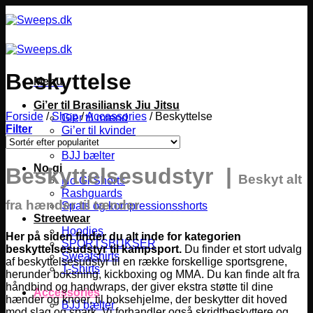
Fortsæt
til
indhold
Beskyttelse
Menu
Gi’er til Brasiliansk Jiu Jitsu
Forside
/
Shop
/
Accessories
/
Beskyttelse
Gier til mænd
Filter
Gi’er til kvinder
Gier til børn
BJJ bælter
No-gi
Beskyttelsesudstyr |
Beskyt alt
No Gi Shorts
Rashguards
fra hænder til tænder
Spats og kompressionsshorts
Streetwear
Hoodies
Her på siden finder du alt inde for kategorien
SPORTSBUKSER
beskyttelsesudstyr til kampsport.
Du finder et stort udvalg
Sweatshirts
af beskyttelsesudstyr til en række forskellige sportsgrene,
T-Shirts
herunder boksning, kickboxing og MMA.
Du kan finde alt fra
håndbind og handwraps, der giver ekstra støtte til dine
Accessories
hænder og knoer, til boksehjelme, der beskytter dit hoved
BJJ bælter
mod slag og spark. Vi forhandler også skridtbeskyttere og