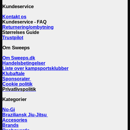
Kundeservice
Kontakt os
Kundeservice - FAQ
Returnering/ombytning
Størrelses Guide
Trustpilot
Om Sweeps
Om Sweeps.dk
Handelsbetingelser
Liste over kampsportsklubber
Klubaftale
Sponsorater
Cookie politik
Privatlivspolitik
Kategorier
No-Gi
Braziliansk Jiu-Jitsu
Accesories
Brands