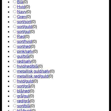
Blå
(
0
)
Hvid
(
0
)
Navy
(
0
)
Grøn
(
0
)
sort/sort
(
0
)
sort/guld
(
0
)
sort/gul
(
0
)
Rød
(
0
)
sort/hvid
(
0
)
sort/rød
(
0
)
pink/sølv
(
0
)
gul/blå
(
0
)
rød/sølv
(
0
)
hvid/rød/blå
(
0
)
metallisk guld/sølv
(
0
)
metallisk rød/guld
(
0
)
hvid/guld
(
0
)
sort/grå
(
0
)
blå/rød
(
0
)
grå/gul
(
0
)
rød/grå
(
0
)
sort/blå
(
0
)
blå/hvid
(
0
)