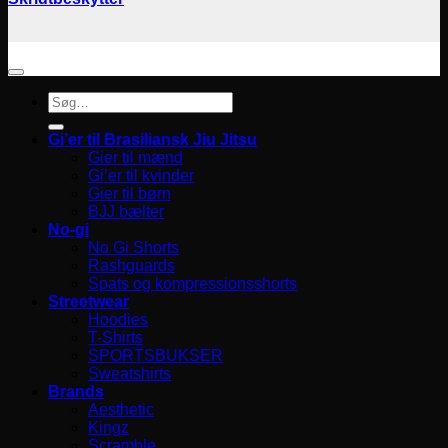
Søg
efter:
Gi’er til Brasiliansk Jiu Jitsu
Gier til mænd
Gi’er til kvinder
Gier til børn
BJJ bælter
No-gi
No Gi Shorts
Rashguards
Spats og kompressionsshorts
Streetwear
Hoodies
T-Shirts
SPORTSBUKSER
Sweatshirts
Brands
Aesthetic
Kingz
Scramble