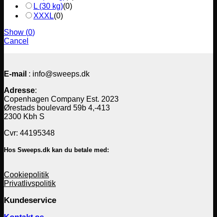
L (30 kg)
(
0
)
XXXL
(
0
)
Show
(
0
)
Cancel
E-mail
: info@sweeps.dk
Adresse
:
Copenhagen Company Est. 2023
Ørestads boulevard 59b 4,-413
2300 Kbh S
Cvr: 44195348
Hos Sweeps.dk kan du betale med:
Cookiepolitik
Privatlivspolitik
Kundeservice