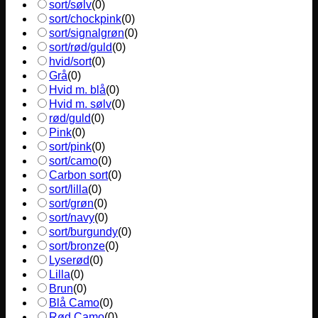
sort/sølv
(
0
)
sort/chockpink
(
0
)
sort/signalgrøn
(
0
)
sort/rød/guld
(
0
)
hvid/sort
(
0
)
Grå
(
0
)
Hvid m. blå
(
0
)
Hvid m. sølv
(
0
)
rød/guld
(
0
)
Pink
(
0
)
sort/pink
(
0
)
sort/camo
(
0
)
Carbon sort
(
0
)
sort/lilla
(
0
)
sort/grøn
(
0
)
sort/navy
(
0
)
sort/burgundy
(
0
)
sort/bronze
(
0
)
Lyserød
(
0
)
Lilla
(
0
)
Brun
(
0
)
Blå Camo
(
0
)
Rød Camo
(
0
)