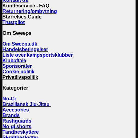
Kontakt os
Kundeservice - FAQ
Returnering/ombytning
Størrelses Guide
Trustpilot
Om Sweeps
Om Sweeps.dk
Handelsbetingelser
Liste over kampsportsklubber
Klubaftale
Sponsorater
Cookie politik
Privatlivspolitik
Kategorier
No-Gi
Braziliansk Jiu-Jitsu
Accesories
Brands
Rashguards
No-gi shorts
Tandbeskyttere
Skridtbeskytter