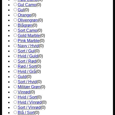
Gul Camo
(
0
)
Gul
(
0
)
Orange
(
0
)
Olivengrøn
(
0
)
Blågrøn
(
0
)
Sort Camo
(
0
)
Gold Marble
(
0
)
Pink Marble
(
0
)
Navy / Hvid
(
0
)
Sort / Gul
(
0
)
Hvid / Guld
(
0
)
Sort / Rød
(
0
)
Rød / Sort
(
0
)
Hvid / Grå
(
0
)
Guld
(
0
)
Sort / Hvid
(
0
)
Militær Grøn
(
0
)
Vinrød
(
0
)
Hvid / Sort
(
0
)
Hvid / Vinrød
(
0
)
Sort / Vinrød
(
0
)
Blå / Sort
(
0
)