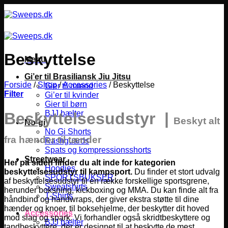
Fortsæt
til
indhold
Beskyttelse
Menu
Gi’er til Brasiliansk Jiu Jitsu
Forside
/
Shop
/
Accessories
/
Beskyttelse
Gier til mænd
Filter
Gi’er til kvinder
Gier til børn
BJJ bælter
Beskyttelsesudstyr |
Beskyt alt
No-gi
No Gi Shorts
fra hænder til tænder
Rashguards
Spats og kompressionsshorts
Streetwear
Her på siden finder du alt inde for kategorien
Hoodies
beskyttelsesudstyr til kampsport.
Du finder et stort udvalg
SPORTSBUKSER
af beskyttelsesudstyr til en række forskellige sportsgrene,
Sweatshirts
herunder boksning, kickboxing og MMA.
Du kan finde alt fra
T-Shirts
håndbind og handwraps, der giver ekstra støtte til dine
hænder og knoer, til boksehjelme, der beskytter dit hoved
Accessories
mod slag og spark. Vi forhandler også skridtbeskyttere og
BJJ bælter
tandbeskyttere, der er designet til at beskytte de mest