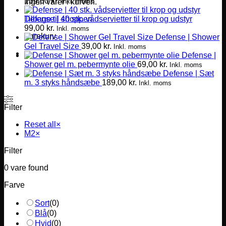
139,00
kr.
Inkl. moms
Ingen varer i kurven.
Defense | 40 stk. vådservietter til krop og udstyr
Tilbage til shoppen
99,00
kr.
Inkl. moms
Varekurv
Defense | Shower
Gel Travel Size
39,00
kr.
Inkl. moms
Defense |
Shower gel m. pebermynte olie
69,00
kr.
Inkl. moms
Defense | Sæt
m. 3 styks håndsæbe
189,00
kr.
Inkl. moms
Filter
Reset all
×
M2
×
Filter
0
vare found
Farve
Sort
(
0
)
Blå
(
0
)
Hvid
(
0
)