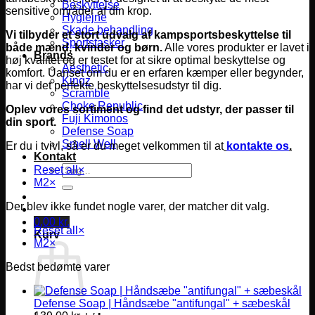
Beskyttelse
sensitive områder af din krop.
Hygiejne
Skade behandling
Vi tilbyder et stort udvalg af kampsportsbeskyttelse til
Sportstasker
både mænd, kvinder og børn.
Alle vores produkter er lavet i
Brands
høj kvalitet og er testet for at sikre optimal beskyttelse og
Aesthetic
komfort.
Uanset om du er en erfaren kæmper eller begynder,
Kingz
har vi det perfekte beskyttelsesudstyr til dig.
Scramble
Choke Republic
Oplev vores sortiment og find det udstyr, der passer til
Fuji Kimonos
din sport.
Defense Soap
Smell Well
Er du i tvivl, så er du meget velkommen til at
kontakte os
.
Kontakt
Søg
Reset all
×
efter:
M2
×
Der blev ikke fundet nogle varer, der matcher dit valg.
0,00
kr.
Reset all
×
Kurv
M2
×
Bedst bedømte varer
Defense Soap | Håndsæbe "antifungal" + sæbeskål