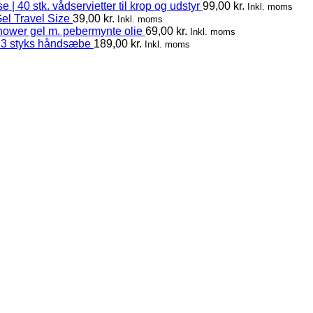
 | 40 stk. vådservietter til krop og udstyr
99,00
kr.
Inkl. moms
el Travel Size
39,00
kr.
Inkl. moms
hower gel m. pebermynte olie
69,00
kr.
Inkl. moms
 3 styks håndsæbe
189,00
kr.
Inkl. moms