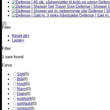
Defense
flere
Defense | Shower G
varianter.
Defense | S
Mulighederne
Defense | Sæt m.
kan
vælges
på
Filter
varesiden
Reset all
×
Large
×
Filter
1
vare found
Farve
Sort
(
0
)
Blå
(
0
)
Hvid
(
0
)
Navy
(
0
)
Grøn
(
0
)
sort/sort
(
0
)
sort/guld
(
0
)
sort/gul
(
0
)