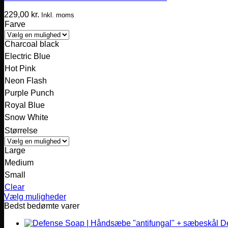
229,00
kr.
Inkl. moms
Farve
Charcoal black
Electric Blue
Hot Pink
Neon Flash
Purple Punch
Royal Blue
Snow White
Størrelse
Large
Medium
Small
Clear
Vælg muligheder
Dette
Bedst bedømte varer
vare
D
har