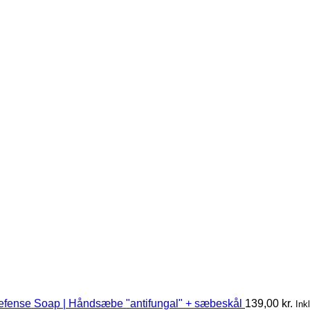
efense Soap | Håndsæbe "antifungal" + sæbeskål
139,00
kr.
Ink