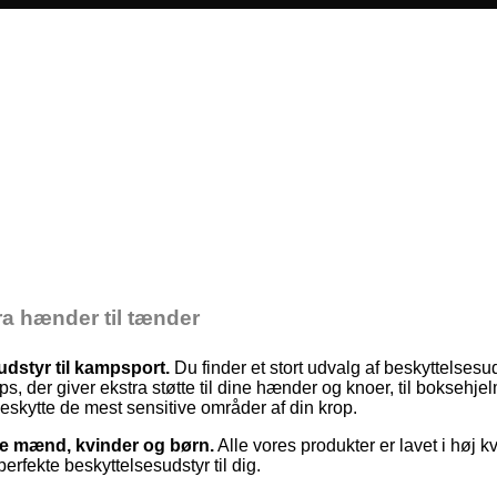
fra hænder til tænder
udstyr til kampsport.
Du finder et stort udvalg af beskyttelsesu
, der giver ekstra støtte til dine hænder og knoer, til boksehje
beskytte de mest sensitive områder af din krop.
åde mænd, kvinder og børn.
Alle vores produkter er lavet i høj kv
rfekte beskyttelsesudstyr til dig.