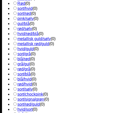
Rød
(
0
)
sort/hvid
(
0
)
sort/rød
(
0
)
pink/sølv
(
0
)
gul/blå
(
0
)
rød/sølv
(
0
)
hvid/rød/blå
(
0
)
metallisk guld/sølv
(
0
)
metallisk rød/guld
(
0
)
hvid/guld
(
0
)
sort/grå
(
0
)
blå/rød
(
0
)
grå/gul
(
0
)
rød/grå
(
0
)
sort/blå
(
0
)
blå/hvid
(
0
)
rød/hvid
(
0
)
sort/sølv
(
0
)
sort/chockpink
(
0
)
sort/signalgrøn
(
0
)
sort/rød/guld
(
0
)
hvid/sort
(
0
)