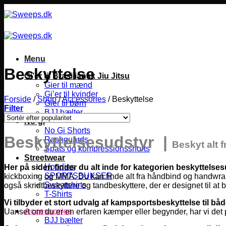
Fortsæt
til
indhold
Menu
Beskyttelse
Gi’er til Brasiliansk Jiu Jitsu
Gier til mænd
Gi’er til kvinder
Forside
/
Shop
/
Accessories
/
Beskyttelse
Gier til børn
Filter
BJJ bælter
No-gi
No Gi Shorts
Beskyttelsesudstyr |
Rashguards
Beskyt alt 
Spats og kompressionsshorts
Streetwear
Hoodies
Her på siden finder du alt inde for kategorien beskyttelses
SPORTSBUKSER
kickboxing og MMA.
Du kan finde alt fra håndbind og handwraps
Sweatshirts
også skridtbeskyttere og tandbeskyttere, der er designet til at 
T-Shirts
Vi tilbyder et stort udvalg af kampsportsbeskyttelse til b
Accessories
Uanset om du er en erfaren kæmper eller begynder, har vi det pe
BJJ bælter