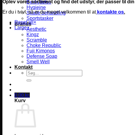
Oplev vores sortiment og find det udstyr, der passer til din
Beskyttelse
Hygiejne
Er du i tvivl, så er du meget velkommen til at
kontakte os
.
Skade behandling
Sportstasker
Reset all
×
Brands
Large
×
Aesthetic
Kingz
Scramble
Choke Republic
Fuji Kimonos
Defense Soap
Smell Well
Kontakt
Søg
efter:
0,00
kr.
Kurv