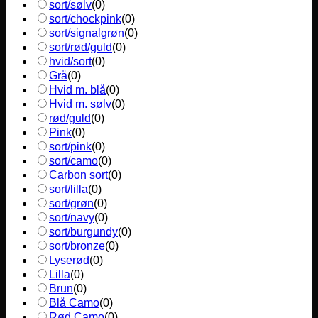
sort/sølv
(
0
)
sort/chockpink
(
0
)
sort/signalgrøn
(
0
)
sort/rød/guld
(
0
)
hvid/sort
(
0
)
Grå
(
0
)
Hvid m. blå
(
0
)
Hvid m. sølv
(
0
)
rød/guld
(
0
)
Pink
(
0
)
sort/pink
(
0
)
sort/camo
(
0
)
Carbon sort
(
0
)
sort/lilla
(
0
)
sort/grøn
(
0
)
sort/navy
(
0
)
sort/burgundy
(
0
)
sort/bronze
(
0
)
Lyserød
(
0
)
Lilla
(
0
)
Brun
(
0
)
Blå Camo
(
0
)
Rød Camo
(
0
)