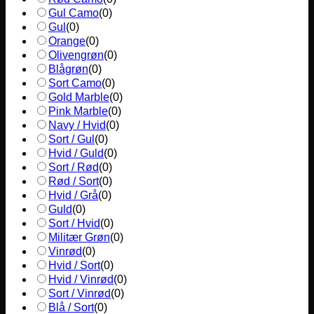
Gul Camo
(
0
)
Gul
(
0
)
Orange
(
0
)
Olivengrøn
(
0
)
Blågrøn
(
0
)
Sort Camo
(
0
)
Gold Marble
(
0
)
Pink Marble
(
0
)
Navy / Hvid
(
0
)
Sort / Gul
(
0
)
Hvid / Guld
(
0
)
Sort / Rød
(
0
)
Rød / Sort
(
0
)
Hvid / Grå
(
0
)
Guld
(
0
)
Sort / Hvid
(
0
)
Militær Grøn
(
0
)
Vinrød
(
0
)
Hvid / Sort
(
0
)
Hvid / Vinrød
(
0
)
Sort / Vinrød
(
0
)
Blå / Sort
(
0
)