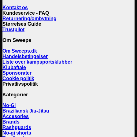
Kontakt os
Kundeservice - FAQ
Returnering/ombytning
Størrelses Guide
Trustpilot
Om Sweeps
Om Sweeps.dk
Handelsbetingelser
Liste over kampsportsklubber
Klubaftale
Sponsorater
Cookie politik
Privatlivspolitik
Kategorier
No-Gi
Braziliansk Jiu-Jitsu
Accesories
Brands
Rashguards
No-gi shorts