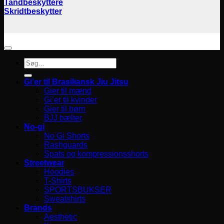
Tandbeskyttere
Skridtbeskytter
Søg
efter:
Gi’er til Brasiliansk Jiu Jitsu
Gier til mænd
Gi’er til kvinder
Gier til børn
BJJ bælter
No-gi
No Gi Shorts
Rashguards
Spats og kompressionsshorts
Streetwear
Hoodies
T-Shirts
SPORTSBUKSER
Sweatshirts
Brands
Aesthetic