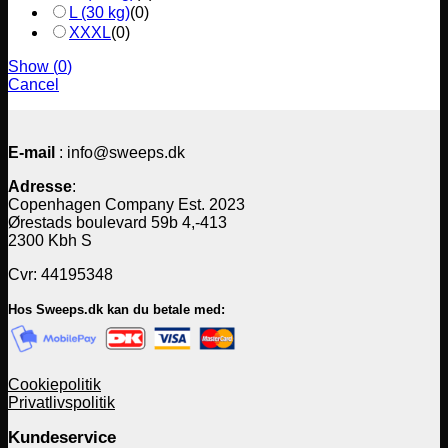
L (30 kg)
(
0
)
XXXL
(
0
)
Show
(
0
)
Cancel
E-mail
: info@sweeps.dk
Adresse
:
Copenhagen Company Est. 2023
Ørestads boulevard 59b 4,-413
2300 Kbh S
Cvr: 44195348
Hos Sweeps.dk kan du betale med:
Cookiepolitik
Privatlivspolitik
Kundeservice