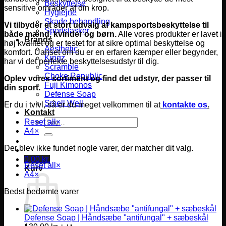
Beskyttelse
sensitive områder af din krop.
Hygiejne
Skade behandling
Vi tilbyder et stort udvalg af kampsportsbeskyttelse til
Sportstasker
både mænd, kvinder og børn.
Alle vores produkter er lavet i
Brands
høj kvalitet og er testet for at sikre optimal beskyttelse og
Aesthetic
komfort.
Uanset om du er en erfaren kæmper eller begynder,
Kingz
har vi det perfekte beskyttelsesudstyr til dig.
Scramble
Choke Republic
Oplev vores sortiment og find det udstyr, der passer til
Fuji Kimonos
din sport.
Defense Soap
Smell Well
Er du i tvivl, så er du meget velkommen til at
kontakte os
.
Kontakt
Søg
Reset all
×
efter:
A4
×
Der blev ikke fundet nogle varer, der matcher dit valg.
0,00
kr.
Reset all
×
Kurv
A4
×
Bedst bedømte varer
Defense Soap | Håndsæbe "antifungal" + sæbeskål