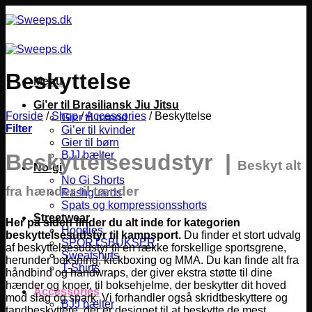
Fortsæt
til
indhold
Beskyttelse
Menu
Gi’er til Brasiliansk Jiu Jitsu
Forside
/
Shop
/
Accessories
/
Beskyttelse
Gier til mænd
Filter
Gi’er til kvinder
Gier til børn
BJJ bælter
Beskyttelsesudstyr |
Beskyt alt
No-gi
No Gi Shorts
fra hænder til tænder
Rashguards
Spats og kompressionsshorts
Streetwear
Her på siden finder du alt inde for kategorien
Hoodies
beskyttelsesudstyr til kampsport.
Du finder et stort udvalg
SPORTSBUKSER
af beskyttelsesudstyr til en række forskellige sportsgrene,
Sweatshirts
herunder boksning, kickboxing og MMA.
Du kan finde alt fra
T-Shirts
håndbind og handwraps, der giver ekstra støtte til dine
hænder og knoer, til boksehjelme, der beskytter dit hoved
Accessories
mod slag og spark. Vi forhandler også skridtbeskyttere og
BJJ bælter
tandbeskyttere, der er designet til at beskytte de mest