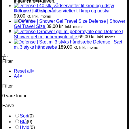
139,00
kr.
Inkl. moms
Ingen varer i kurven.
Defense | 40 stk. vådservietter til krop og udstyr
Tilbage til shoppen
99,00
kr.
Inkl. moms
Varekurv
Defense | Shower
Gel Travel Size
39,00
kr.
Inkl. moms
Defense |
Shower gel m. pebermynte olie
69,00
kr.
Inkl. moms
Defense | Sæt
m. 3 styks håndsæbe
189,00
kr.
Inkl. moms
Filter
Reset all
×
A4
×
Filter
0
vare found
Farve
Sort
(
0
)
Blå
(
0
)
Hvid
(
0
)