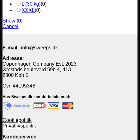
L (30 kg)
(
0
)
XXXL
(
0
)
Show
(
0
)
Cancel
E-mail
: info@sweeps.dk
Adresse
:
Copenhagen Company Est. 2023
Ørestads boulevard 59b 4,-413
2300 Kbh S
Cvr: 44195348
Hos Sweeps.dk kan du betale med:
Cookiepolitik
Privatlivspolitik
Kundeservice