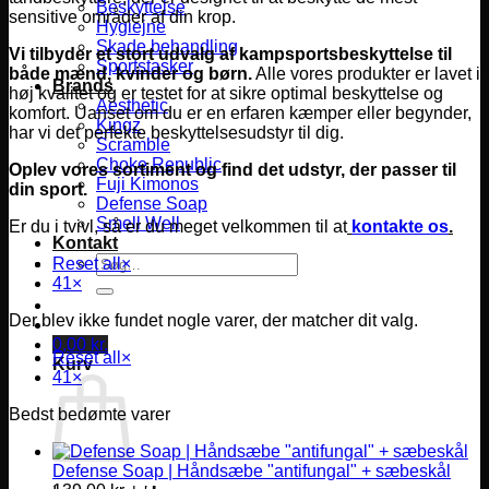
Beskyttelse
sensitive områder af din krop.
Hygiejne
Skade behandling
Vi tilbyder et stort udvalg af kampsportsbeskyttelse til
Sportstasker
både mænd, kvinder og børn.
Alle vores produkter er lavet i
Brands
høj kvalitet og er testet for at sikre optimal beskyttelse og
Aesthetic
komfort.
Uanset om du er en erfaren kæmper eller begynder,
Kingz
har vi det perfekte beskyttelsesudstyr til dig.
Scramble
Choke Republic
Oplev vores sortiment og find det udstyr, der passer til
Fuji Kimonos
din sport.
Defense Soap
Smell Well
Er du i tvivl, så er du meget velkommen til at
kontakte os
.
Kontakt
Søg
Reset all
×
efter:
41
×
Der blev ikke fundet nogle varer, der matcher dit valg.
0,00
kr.
Reset all
×
Kurv
41
×
Bedst bedømte varer
Defense Soap | Håndsæbe "antifungal" + sæbeskål