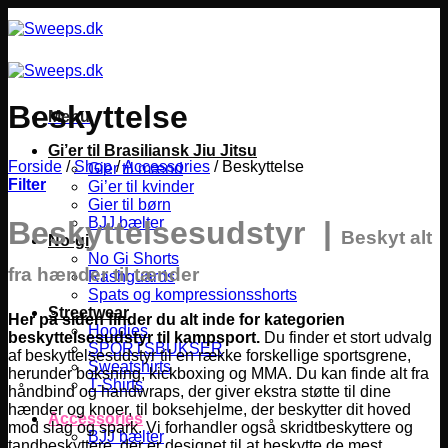
Fortsæt
til
indhold
Beskyttelse
Menu
Gi’er til Brasiliansk Jiu Jitsu
Forside
/
Shop
/
Accessories
/
Beskyttelse
Gier til mænd
Filter
Gi’er til kvinder
Gier til børn
BJJ bælter
Beskyttelsesudstyr |
Beskyt alt
No-gi
No Gi Shorts
fra hænder til tænder
Rashguards
Spats og kompressionsshorts
Streetwear
Her på siden finder du alt inde for kategorien
Hoodies
beskyttelsesudstyr til kampsport.
Du finder et stort udvalg
SPORTSBUKSER
af beskyttelsesudstyr til en række forskellige sportsgrene,
Sweatshirts
herunder boksning, kickboxing og MMA.
Du kan finde alt fra
T-Shirts
håndbind og handwraps, der giver ekstra støtte til dine
hænder og knoer, til boksehjelme, der beskytter dit hoved
Accessories
mod slag og spark. Vi forhandler også skridtbeskyttere og
BJJ bælter
tandbeskyttere, der er designet til at beskytte de mest