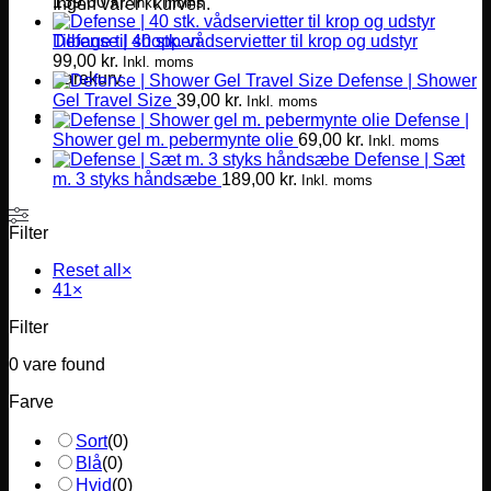
139,00
kr.
Inkl. moms
Ingen varer i kurven.
Defense | 40 stk. vådservietter til krop og udstyr
Tilbage til shoppen
99,00
kr.
Inkl. moms
Varekurv
Defense | Shower
Gel Travel Size
39,00
kr.
Inkl. moms
Defense |
Shower gel m. pebermynte olie
69,00
kr.
Inkl. moms
Defense | Sæt
m. 3 styks håndsæbe
189,00
kr.
Inkl. moms
Filter
Reset all
×
41
×
Filter
0
vare found
Farve
Sort
(
0
)
Blå
(
0
)
Hvid
(
0
)