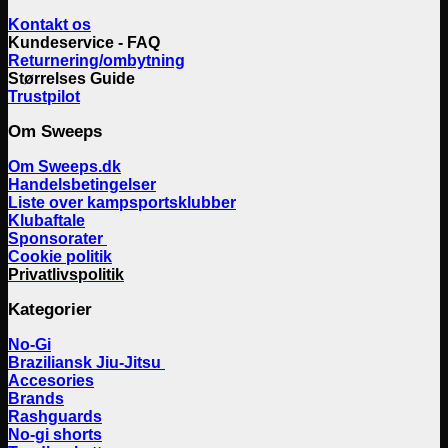
Kontakt os
Kundeservice - FAQ
Returnering/ombytning
Størrelses Guide
Trustpilot
Om Sweeps
Om Sweeps.dk
Handelsbetingelser
Liste over kampsportsklubber
Klubaftale
Sponsorater
Cookie politik
Privatlivspolitik
Kategorier
No-Gi
Braziliansk Jiu-Jitsu
Accesories
Brands
Rashguards
No-gi shorts