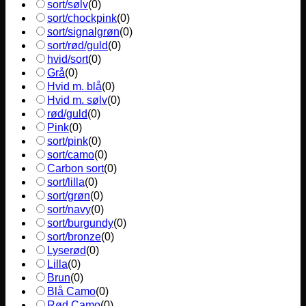
sort/sølv
(
0
)
sort/chockpink
(
0
)
sort/signalgrøn
(
0
)
sort/rød/guld
(
0
)
hvid/sort
(
0
)
Grå
(
0
)
Hvid m. blå
(
0
)
Hvid m. sølv
(
0
)
rød/guld
(
0
)
Pink
(
0
)
sort/pink
(
0
)
sort/camo
(
0
)
Carbon sort
(
0
)
sort/lilla
(
0
)
sort/grøn
(
0
)
sort/navy
(
0
)
sort/burgundy
(
0
)
sort/bronze
(
0
)
Lyserød
(
0
)
Lilla
(
0
)
Brun
(
0
)
Blå Camo
(
0
)
Rød Camo
(
0
)