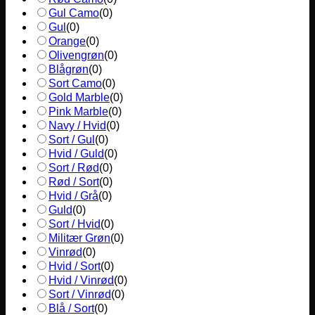
Gul Camo
(
0
)
Gul
(
0
)
Orange
(
0
)
Olivengrøn
(
0
)
Blågrøn
(
0
)
Sort Camo
(
0
)
Gold Marble
(
0
)
Pink Marble
(
0
)
Navy / Hvid
(
0
)
Sort / Gul
(
0
)
Hvid / Guld
(
0
)
Sort / Rød
(
0
)
Rød / Sort
(
0
)
Hvid / Grå
(
0
)
Guld
(
0
)
Sort / Hvid
(
0
)
Militær Grøn
(
0
)
Vinrød
(
0
)
Hvid / Sort
(
0
)
Hvid / Vinrød
(
0
)
Sort / Vinrød
(
0
)
Blå / Sort
(
0
)