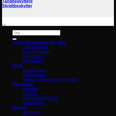
Tandbeskyttere
Skridtbeskytter
Søg
efter:
Gi’er til Brasiliansk Jiu Jitsu
Gier til mænd
Gi’er til kvinder
Gier til børn
BJJ bælter
No-gi
No Gi Shorts
Rashguards
Spats og kompressionsshorts
Streetwear
Hoodies
T-Shirts
SPORTSBUKSER
Sweatshirts
Brands
Aesthetic