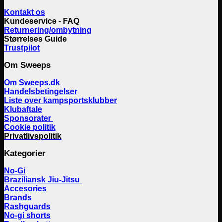
Kontakt os
Kundeservice - FAQ
Returnering/ombytning
Størrelses Guide
Trustpilot
Om Sweeps
Om Sweeps.dk
Handelsbetingelser
Liste over kampsportsklubber
Klubaftale
Sponsorater
Cookie politik
Privatlivspolitik
Kategorier
No-Gi
Braziliansk Jiu-Jitsu
Accesories
Brands
Rashguards
No-gi shorts