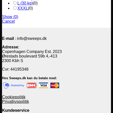
L (30 kg)
(
0
)
XXXL
(
0
)
Show
(
0
)
Cancel
E-mail
: info@sweeps.dk
Adresse
:
Copenhagen Company Est. 2023
Ørestads boulevard 59b 4,-413
2300 Kbh S
Cvr: 44195348
Hos Sweeps.dk kan du betale med:
Cookiepolitik
Privatlivspolitik
Kundeservice