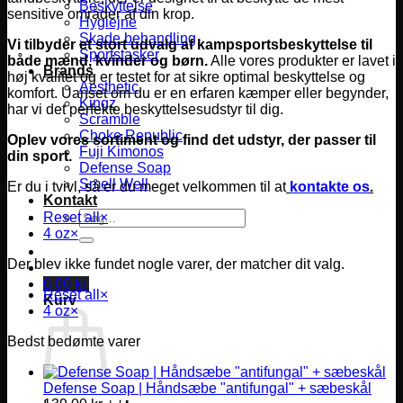
Beskyttelse
sensitive områder af din krop.
Hygiejne
Skade behandling
Vi tilbyder et stort udvalg af kampsportsbeskyttelse til
Sportstasker
både mænd, kvinder og børn.
Alle vores produkter er lavet i
Brands
høj kvalitet og er testet for at sikre optimal beskyttelse og
Aesthetic
komfort.
Uanset om du er en erfaren kæmper eller begynder,
Kingz
har vi det perfekte beskyttelsesudstyr til dig.
Scramble
Choke Republic
Oplev vores sortiment og find det udstyr, der passer til
Fuji Kimonos
din sport.
Defense Soap
Smell Well
Er du i tvivl, så er du meget velkommen til at
kontakte os
.
Kontakt
Søg
Reset all
×
efter:
4 oz
×
Der blev ikke fundet nogle varer, der matcher dit valg.
0,00
kr.
Reset all
×
Kurv
4 oz
×
Bedst bedømte varer
Defense Soap | Håndsæbe "antifungal" + sæbeskål