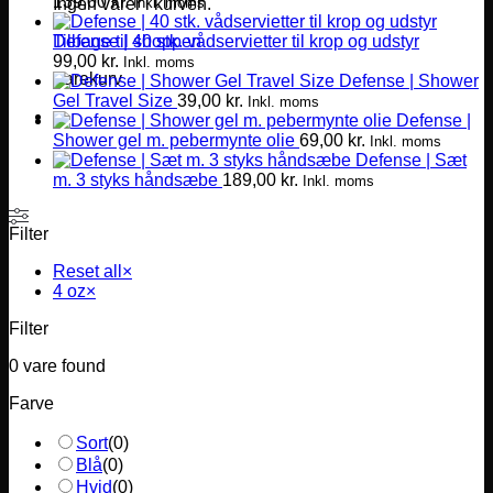
139,00
kr.
Inkl. moms
Ingen varer i kurven.
Defense | 40 stk. vådservietter til krop og udstyr
Tilbage til shoppen
99,00
kr.
Inkl. moms
Varekurv
Defense | Shower
Gel Travel Size
39,00
kr.
Inkl. moms
Defense |
Shower gel m. pebermynte olie
69,00
kr.
Inkl. moms
Defense | Sæt
m. 3 styks håndsæbe
189,00
kr.
Inkl. moms
Filter
Reset all
×
4 oz
×
Filter
0
vare found
Farve
Sort
(
0
)
Blå
(
0
)
Hvid
(
0
)