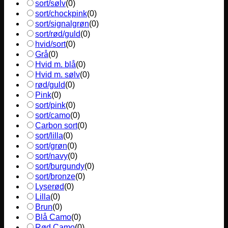
sort/sølv
(
0
)
sort/chockpink
(
0
)
sort/signalgrøn
(
0
)
sort/rød/guld
(
0
)
hvid/sort
(
0
)
Grå
(
0
)
Hvid m. blå
(
0
)
Hvid m. sølv
(
0
)
rød/guld
(
0
)
Pink
(
0
)
sort/pink
(
0
)
sort/camo
(
0
)
Carbon sort
(
0
)
sort/lilla
(
0
)
sort/grøn
(
0
)
sort/navy
(
0
)
sort/burgundy
(
0
)
sort/bronze
(
0
)
Lyserød
(
0
)
Lilla
(
0
)
Brun
(
0
)
Blå Camo
(
0
)
Rød Camo
(
0
)