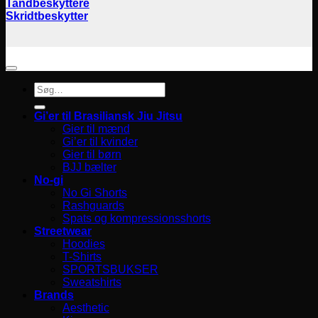
Tandbeskyttere
Skridtbeskytter
Søg
efter:
Gi’er til Brasiliansk Jiu Jitsu
Gier til mænd
Gi’er til kvinder
Gier til børn
BJJ bælter
No-gi
No Gi Shorts
Rashguards
Spats og kompressionsshorts
Streetwear
Hoodies
T-Shirts
SPORTSBUKSER
Sweatshirts
Brands
Aesthetic