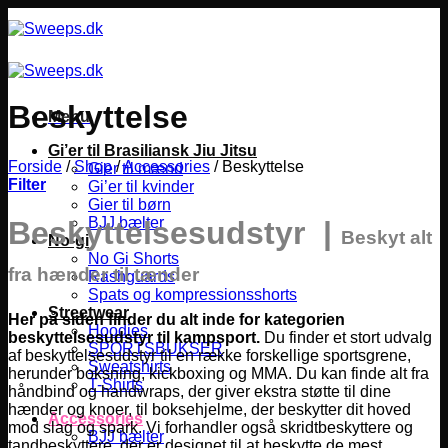
Fortsæt
til
indhold
Beskyttelse
Menu
Gi’er til Brasiliansk Jiu Jitsu
Forside
/
Shop
/
Accessories
/
Beskyttelse
Gier til mænd
Filter
Gi’er til kvinder
Gier til børn
BJJ bælter
Beskyttelsesudstyr |
Beskyt alt
No-gi
No Gi Shorts
fra hænder til tænder
Rashguards
Spats og kompressionsshorts
Streetwear
Her på siden finder du alt inde for kategorien
Hoodies
beskyttelsesudstyr til kampsport.
Du finder et stort udvalg
SPORTSBUKSER
af beskyttelsesudstyr til en række forskellige sportsgrene,
Sweatshirts
herunder boksning, kickboxing og MMA.
Du kan finde alt fra
T-Shirts
håndbind og handwraps, der giver ekstra støtte til dine
hænder og knoer, til boksehjelme, der beskytter dit hoved
Accessories
mod slag og spark. Vi forhandler også skridtbeskyttere og
BJJ bælter
tandbeskyttere, der er designet til at beskytte de mest