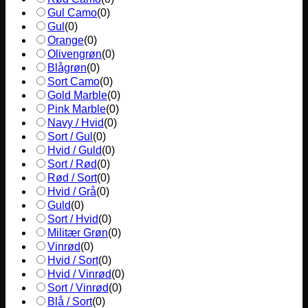
Gul Camo
(
0
)
Gul
(
0
)
Orange
(
0
)
Olivengrøn
(
0
)
Blågrøn
(
0
)
Sort Camo
(
0
)
Gold Marble
(
0
)
Pink Marble
(
0
)
Navy / Hvid
(
0
)
Sort / Gul
(
0
)
Hvid / Guld
(
0
)
Sort / Rød
(
0
)
Rød / Sort
(
0
)
Hvid / Grå
(
0
)
Guld
(
0
)
Sort / Hvid
(
0
)
Militær Grøn
(
0
)
Vinrød
(
0
)
Hvid / Sort
(
0
)
Hvid / Vinrød
(
0
)
Sort / Vinrød
(
0
)
Blå / Sort
(
0
)