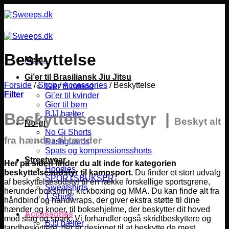
Fortsæt
til
indhold
Beskyttelse
Menu
Gi’er til Brasiliansk Jiu Jitsu
Forside
/
Shop
/
Accessories
/
Beskyttelse
Gier til mænd
Filter
Gi’er til kvinder
Gier til børn
BJJ bælter
Beskyttelsesudstyr |
Beskyt alt
No-gi
No Gi Shorts
fra hænder til tænder
Rashguards
Spats og kompressionsshorts
Streetwear
Her på siden finder du alt inde for kategorien
Hoodies
beskyttelsesudstyr til kampsport.
Du finder et stort udvalg
SPORTSBUKSER
af beskyttelsesudstyr til en række forskellige sportsgrene,
Sweatshirts
herunder boksning, kickboxing og MMA.
Du kan finde alt fra
T-Shirts
håndbind og handwraps, der giver ekstra støtte til dine
hænder og knoer, til boksehjelme, der beskytter dit hoved
Accessories
mod slag og spark. Vi forhandler også skridtbeskyttere og
BJJ bælter
tandbeskyttere, der er designet til at beskytte de mest