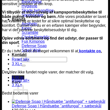
Beskyttelse
sensitive områder af din krop.
Hygiejne
Skade behandling
Vi tilbyder et stort udvalg af kampsportsbeskyttelse til
Sportstasker
både mænd, kvinder og børn.
Alle vores produkter er lavet i
Brands
høj kvalitet og er testet for at sikre optimal beskyttelse og
Aesthetic
komfort.
Uanset om du er en erfaren kæmper eller begynder,
Kingz
har vi det perfekte beskyttelsesudstyr til dig.
Scramble
Choke Republic
Oplev vores sortiment og find det udstyr, der passer til
Fuji Kimonos
din sport.
Defense Soap
Smell Well
Er du i tvivl, så er du meget velkommen til at
kontakte os
.
Kontakt
Søg
Reset all
×
efter:
3 XL
×
Der blev ikke fundet nogle varer, der matcher dit valg.
0,00
kr.
Reset all
×
Kurv
3 XL
×
Bedst bedømte varer
Defense Soap | Håndsæbe "antifungal" + sæbeskål