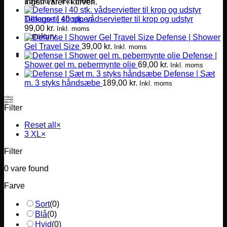
139,00
kr.
Inkl. moms
Ingen varer i kurven.
Defense | 40 stk. vådservietter til krop og udstyr
Tilbage til shoppen
99,00
kr.
Inkl. moms
Varekurv
Defense | Shower
Gel Travel Size
39,00
kr.
Inkl. moms
Defense |
Shower gel m. pebermynte olie
69,00
kr.
Inkl. moms
Defense | Sæt
m. 3 styks håndsæbe
189,00
kr.
Inkl. moms
Filter
Reset all
×
3 XL
×
Filter
0
vare found
Farve
Sort
(
0
)
Blå
(
0
)
Hvid
(
0
)