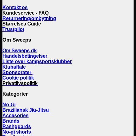
Kontakt os
Kundeservice - FAQ
Returnering/ombytning
Størrelses Guide
Trustpilot
Om Sweeps
Om Sweeps.dk
Handelsbetingelser
Liste over kampsportsklubber
Klubaftale
Sponsorater
Cookie politik
Privatlivspolitik
Kategorier
No-Gi
Braziliansk Jiu-Jitsu
Accesories
Brands
Rashguards
No-gi shorts