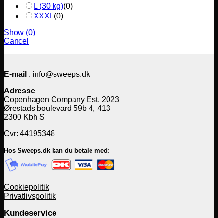
L (30 kg)
(
0
)
XXXL
(
0
)
Show
(
0
)
Cancel
E-mail
: info@sweeps.dk
Adresse
:
Copenhagen Company Est. 2023
Ørestads boulevard 59b 4,-413
2300 Kbh S
Cvr: 44195348
Hos Sweeps.dk kan du betale med:
Cookiepolitik
Privatlivspolitik
Kundeservice