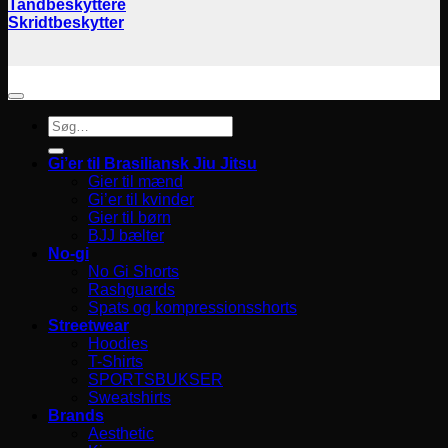
Tandbeskyttere
Skridtbeskytter
Søg
efter:
Gi’er til Brasiliansk Jiu Jitsu
Gier til mænd
Gi’er til kvinder
Gier til børn
BJJ bælter
No-gi
No Gi Shorts
Rashguards
Spats og kompressionsshorts
Streetwear
Hoodies
T-Shirts
SPORTSBUKSER
Sweatshirts
Brands
Aesthetic