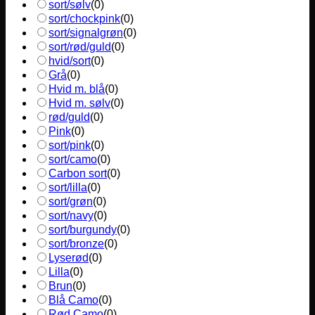
sort/sølv
(
0
)
sort/chockpink
(
0
)
sort/signalgrøn
(
0
)
sort/rød/guld
(
0
)
hvid/sort
(
0
)
Grå
(
0
)
Hvid m. blå
(
0
)
Hvid m. sølv
(
0
)
rød/guld
(
0
)
Pink
(
0
)
sort/pink
(
0
)
sort/camo
(
0
)
Carbon sort
(
0
)
sort/lilla
(
0
)
sort/grøn
(
0
)
sort/navy
(
0
)
sort/burgundy
(
0
)
sort/bronze
(
0
)
Lyserød
(
0
)
Lilla
(
0
)
Brun
(
0
)
Blå Camo
(
0
)
Rød Camo
(
0
)