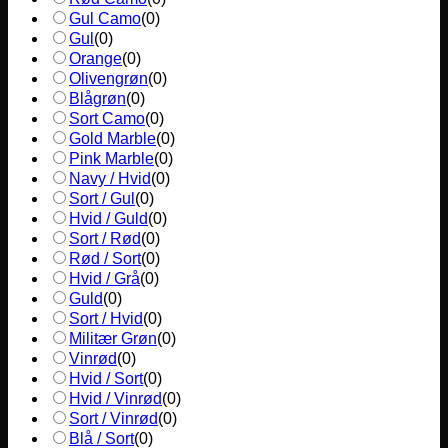
Gul Camo
(
0
)
Gul
(
0
)
Orange
(
0
)
Olivengrøn
(
0
)
Blågrøn
(
0
)
Sort Camo
(
0
)
Gold Marble
(
0
)
Pink Marble
(
0
)
Navy / Hvid
(
0
)
Sort / Gul
(
0
)
Hvid / Guld
(
0
)
Sort / Rød
(
0
)
Rød / Sort
(
0
)
Hvid / Grå
(
0
)
Guld
(
0
)
Sort / Hvid
(
0
)
Militær Grøn
(
0
)
Vinrød
(
0
)
Hvid / Sort
(
0
)
Hvid / Vinrød
(
0
)
Sort / Vinrød
(
0
)
Blå / Sort
(
0
)