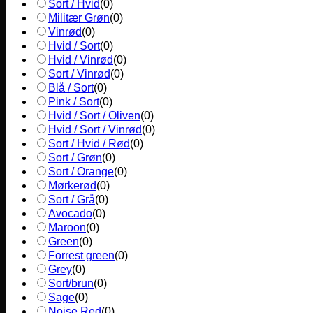
Sort / Hvid
(
0
)
Militær Grøn
(
0
)
Vinrød
(
0
)
Hvid / Sort
(
0
)
Hvid / Vinrød
(
0
)
Sort / Vinrød
(
0
)
Blå / Sort
(
0
)
Pink / Sort
(
0
)
Hvid / Sort / Oliven
(
0
)
Hvid / Sort / Vinrød
(
0
)
Sort / Hvid / Rød
(
0
)
Sort / Grøn
(
0
)
Sort / Orange
(
0
)
Mørkerød
(
0
)
Sort / Grå
(
0
)
Avocado
(
0
)
Maroon
(
0
)
Green
(
0
)
Forrest green
(
0
)
Grey
(
0
)
Sort/brun
(
0
)
Sage
(
0
)
Noise Red
(
0
)