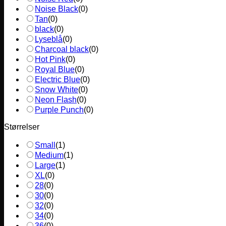
Noise Black
(
0
)
Tan
(
0
)
black
(
0
)
Lyseblå
(
0
)
Charcoal black
(
0
)
Hot Pink
(
0
)
Royal Blue
(
0
)
Electric Blue
(
0
)
Snow White
(
0
)
Neon Flash
(
0
)
Purple Punch
(
0
)
Størrelser
Small
(
1
)
Medium
(
1
)
Large
(
1
)
XL
(
0
)
28
(
0
)
30
(
0
)
32
(
0
)
34
(
0
)
36
(
0
)