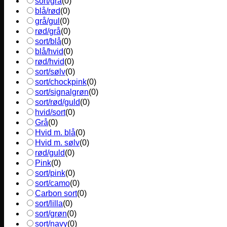
sort/grå
(
0
)
blå/rød
(
0
)
grå/gul
(
0
)
rød/grå
(
0
)
sort/blå
(
0
)
blå/hvid
(
0
)
rød/hvid
(
0
)
sort/sølv
(
0
)
sort/chockpink
(
0
)
sort/signalgrøn
(
0
)
sort/rød/guld
(
0
)
hvid/sort
(
0
)
Grå
(
0
)
Hvid m. blå
(
0
)
Hvid m. sølv
(
0
)
rød/guld
(
0
)
Pink
(
0
)
sort/pink
(
0
)
sort/camo
(
0
)
Carbon sort
(
0
)
sort/lilla
(
0
)
sort/grøn
(
0
)
sort/navy
(
0
)