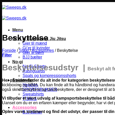
Fortsæt
til
indhold
Menu
Beskyttelse
Gi’er til Brasiliansk Jiu Jitsu
Gier til mænd
Gi’er til kvinder
Forside
/
Shop
/
Accessories
/
Beskyttelse
Gier til børn
Filter
BJJ bælter
No-gi
Beskyttelsesudstyr |
No Gi Shorts
Beskyt alt 
Rashguards
Spats og kompressionsshorts
Her på siden finder du alt inde for kategorien beskyttelses
Streetwear
kickboxing og MMA.
Du kan finde alt fra håndbind og handwraps
Hoodies
også skridtbeskyttere og tandbeskyttere, der er designet til at 
SPORTSBUKSER
Sweatshirts
Vi tilbyder et stort udvalg af kampsportsbeskyttelse til b
T-Shirts
Uanset om du er en erfaren kæmper eller begynder, har vi det pe
Accessories
Oplev vores sortiment og find det udstyr, der passer til din
BJJ bælter