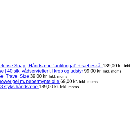
efense Soap | Håndsæbe "antifungal" + sæbeskål
139,00
kr.
Ink
 | 40 stk. vådservietter til krop og udstyr
99,00
kr.
Inkl. moms
el Travel Size
39,00
kr.
Inkl. moms
hower gel m. pebermynte olie
69,00
kr.
Inkl. moms
 3 styks håndsæbe
189,00
kr.
Inkl. moms