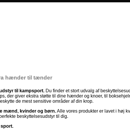
fra hænder til tænder
udstyr til kampsport.
Du finder et stort udvalg af beskyttelsesu
, der giver ekstra støtte til dine hænder og knoer, til boksehje
beskytte de mest sensitive områder af din krop.
åde mænd, kvinder og børn.
Alle vores produkter er lavet i høj kv
rfekte beskyttelsesudstyr til dig.
 sport.