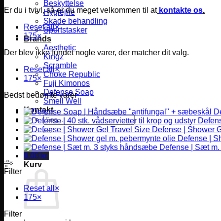
Beskyttelse
Er du i tvivl, så er du meget velkommen til at
kontakte os
.
Hygiejne
Skade behandling
Reset all
×
Sportstasker
175
×
Brands
Aesthetic
Der blev ikke fundet nogle varer, der matcher dit valg.
Kingz
Scramble
Reset all
×
Choke Republic
175
×
Fuji Kimonos
Defense Soap
Bedst bedømte varer
Smell Well
Kontakt
D
Søg
Defense
efter:
Defense | Shower G
Defense | S
Defense | Sæt m.
0,00
kr.
Kurv
Filter
Reset all
×
175
×
Filter