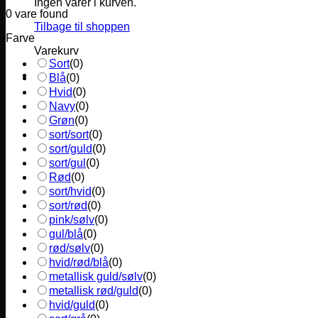
Ingen varer i kurven.
0
vare found
Tilbage til shoppen
Farve
Varekurv
Sort
(
0
)
Blå
(
0
)
Hvid
(
0
)
Navy
(
0
)
Grøn
(
0
)
sort/sort
(
0
)
sort/guld
(
0
)
sort/gul
(
0
)
Rød
(
0
)
sort/hvid
(
0
)
sort/rød
(
0
)
pink/sølv
(
0
)
gul/blå
(
0
)
rød/sølv
(
0
)
hvid/rød/blå
(
0
)
metallisk guld/sølv
(
0
)
metallisk rød/guld
(
0
)
hvid/guld
(
0
)