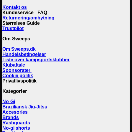
Kontakt os
Kundeservice - FAQ
Returnering/ombytning
Størrelses Guide
Trustpilot
Om Sweeps
Om Sweeps.dk
Handelsbetingelser
Liste over kampsportsklubber
Klubaftale
Sponsorater
Cookie politik
Privatlivspolitik
Kategorier
No-Gi
Braziliansk Jiu-Jitsu
Accesories
Brands
Rashguards
No-gi shorts