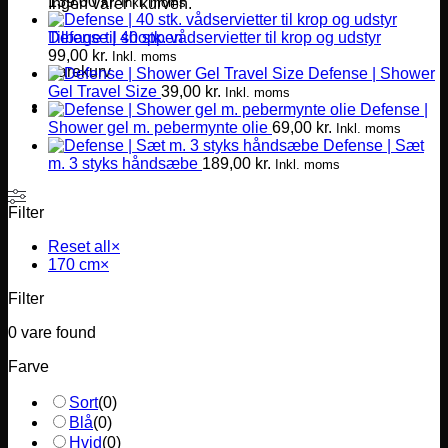
139,00
kr.
Inkl. moms
Ingen varer i kurven.
Defense | 40 stk. vådservietter til krop og udstyr
Tilbage til shoppen
99,00
kr.
Inkl. moms
Varekurv
Defense | Shower
Gel Travel Size
39,00
kr.
Inkl. moms
Defense |
Shower gel m. pebermynte olie
69,00
kr.
Inkl. moms
Defense | Sæt
m. 3 styks håndsæbe
189,00
kr.
Inkl. moms
Filter
Reset all
×
170 cm
×
Filter
0
vare found
Farve
Sort
(
0
)
Blå
(
0
)
Hvid
(
0
)