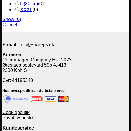
L (30 kg)
(
0
)
XXXL
(
0
)
Show
(
0
)
Cancel
E-mail
: info@sweeps.dk
Adresse
:
Copenhagen Company Est. 2023
Ørestads boulevard 59b 4,-413
2300 Kbh S
Cvr: 44195348
Hos Sweeps.dk kan du betale med:
Cookiepolitik
Privatlivspolitik
Kundeservice