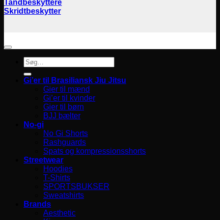
Tandbeskyttere
Skridtbeskytter
Søg
efter:
Gi’er til Brasiliansk Jiu Jitsu
Gier til mænd
Gi’er til kvinder
Gier til børn
BJJ bælter
No-gi
No Gi Shorts
Rashguards
Spats og kompressionsshorts
Streetwear
Hoodies
T-Shirts
SPORTSBUKSER
Sweatshirts
Brands
Aesthetic