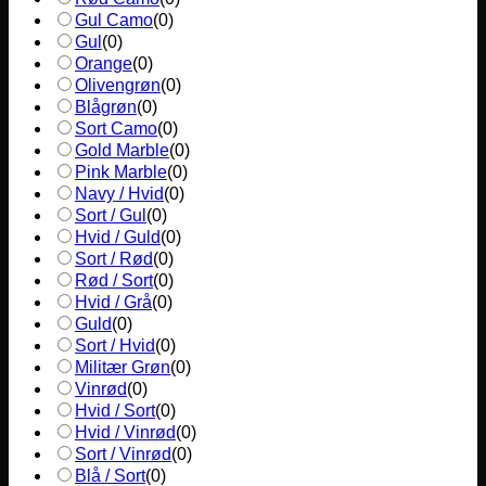
Gul Camo
(
0
)
Gul
(
0
)
Orange
(
0
)
Olivengrøn
(
0
)
Blågrøn
(
0
)
Sort Camo
(
0
)
Gold Marble
(
0
)
Pink Marble
(
0
)
Navy / Hvid
(
0
)
Sort / Gul
(
0
)
Hvid / Guld
(
0
)
Sort / Rød
(
0
)
Rød / Sort
(
0
)
Hvid / Grå
(
0
)
Guld
(
0
)
Sort / Hvid
(
0
)
Militær Grøn
(
0
)
Vinrød
(
0
)
Hvid / Sort
(
0
)
Hvid / Vinrød
(
0
)
Sort / Vinrød
(
0
)
Blå / Sort
(
0
)