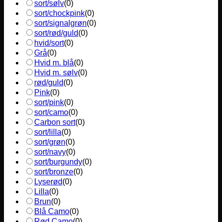
sort/sølv
(
0
)
sort/chockpink
(
0
)
sort/signalgrøn
(
0
)
sort/rød/guld
(
0
)
hvid/sort
(
0
)
Grå
(
0
)
Hvid m. blå
(
0
)
Hvid m. sølv
(
0
)
rød/guld
(
0
)
Pink
(
0
)
sort/pink
(
0
)
sort/camo
(
0
)
Carbon sort
(
0
)
sort/lilla
(
0
)
sort/grøn
(
0
)
sort/navy
(
0
)
sort/burgundy
(
0
)
sort/bronze
(
0
)
Lyserød
(
0
)
Lilla
(
0
)
Brun
(
0
)
Blå Camo
(
0
)
Rød Camo
(
0
)