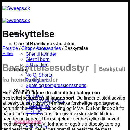
Fortsæt
til
indhold
Beskyttelse
Menu
Gi’er til Brasiliansk Jiu Jitsu
Forside
/
Shop
/
Accessories
/
Beskyttelse
Gier til mænd
Filter
Gi’er til kvinder
Gier til børn
BJJ bælter
Beskyttelsesudstyr |
Beskyt alt
No-gi
No Gi Shorts
fra hænder til tænder
Rashguards
Spats og kompressionsshorts
Streetwear
Her på siden finder du alt inde for kategorien
Hoodies
beskyttelsesudstyr til kampsport.
Du finder et stort udvalg
SPORTSBUKSER
af beskyttelsesudstyr til en række forskellige sportsgrene,
Sweatshirts
herunder boksning, kickboxing og MMA.
Du kan finde alt fra
T-Shirts
håndbind og handwraps, der giver ekstra støtte til dine
hænder og knoer, til boksehjelme, der beskytter dit hoved
Accessories
mod slag og spark. Vi forhandler også skridtbeskyttere og
BJJ bælter
tandbeskyttere, der er designet til at beskytte de mest