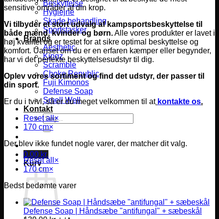
Beskyttelse
sensitive områder af din krop.
Hygiejne
Skade behandling
Vi tilbyder et stort udvalg af kampsportsbeskyttelse til
Sportstasker
både mænd, kvinder og børn.
Alle vores produkter er lavet i
Brands
høj kvalitet og er testet for at sikre optimal beskyttelse og
Aesthetic
komfort.
Uanset om du er en erfaren kæmper eller begynder,
Kingz
har vi det perfekte beskyttelsesudstyr til dig.
Scramble
Choke Republic
Oplev vores sortiment og find det udstyr, der passer til
Fuji Kimonos
din sport.
Defense Soap
Smell Well
Er du i tvivl, så er du meget velkommen til at
kontakte os
.
Kontakt
Søg
Reset all
×
efter:
170 cm
×
Der blev ikke fundet nogle varer, der matcher dit valg.
0,00
kr.
Reset all
×
Kurv
170 cm
×
Bedst bedømte varer
Defense Soap | Håndsæbe "antifungal" + sæbeskål