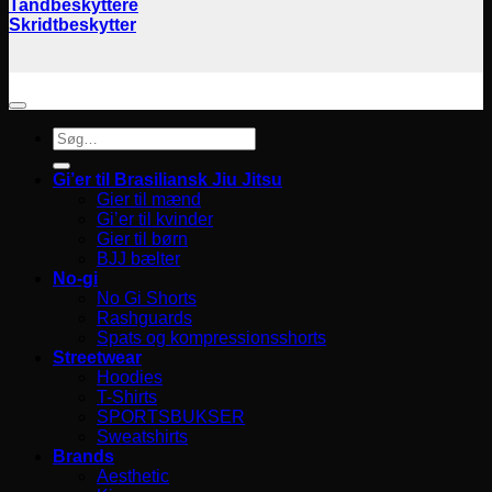
Tandbeskyttere
Skridtbeskytter
Søg
efter:
Gi’er til Brasiliansk Jiu Jitsu
Gier til mænd
Gi’er til kvinder
Gier til børn
BJJ bælter
No-gi
No Gi Shorts
Rashguards
Spats og kompressionsshorts
Streetwear
Hoodies
T-Shirts
SPORTSBUKSER
Sweatshirts
Brands
Aesthetic