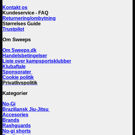
Kontakt os
Kundeservice - FAQ
Returnering/ombytning
Størrelses Guide
Trustpilot
Om Sweeps
Om Sweeps.dk
Handelsbetingelser
Liste over kampsportsklubber
Klubaftale
Sponsorater
Cookie politik
Privatlivspolitik
Kategorier
No-Gi
Braziliansk Jiu-Jitsu
Accesories
Brands
Rashguards
No-gi shorts