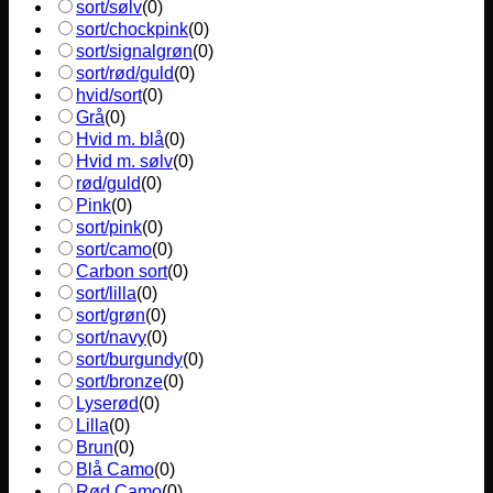
sort/sølv
(
0
)
sort/chockpink
(
0
)
sort/signalgrøn
(
0
)
sort/rød/guld
(
0
)
hvid/sort
(
0
)
Grå
(
0
)
Hvid m. blå
(
0
)
Hvid m. sølv
(
0
)
rød/guld
(
0
)
Pink
(
0
)
sort/pink
(
0
)
sort/camo
(
0
)
Carbon sort
(
0
)
sort/lilla
(
0
)
sort/grøn
(
0
)
sort/navy
(
0
)
sort/burgundy
(
0
)
sort/bronze
(
0
)
Lyserød
(
0
)
Lilla
(
0
)
Brun
(
0
)
Blå Camo
(
0
)
Rød Camo
(
0
)