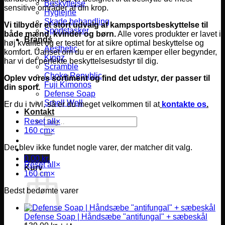
Beskyttelse
sensitive områder af din krop.
Hygiejne
Skade behandling
Vi tilbyder et stort udvalg af kampsportsbeskyttelse til
Sportstasker
både mænd, kvinder og børn.
Alle vores produkter er lavet i
Brands
høj kvalitet og er testet for at sikre optimal beskyttelse og
Aesthetic
komfort.
Uanset om du er en erfaren kæmper eller begynder,
Kingz
har vi det perfekte beskyttelsesudstyr til dig.
Scramble
Choke Republic
Oplev vores sortiment og find det udstyr, der passer til
Fuji Kimonos
din sport.
Defense Soap
Smell Well
Er du i tvivl, så er du meget velkommen til at
kontakte os
.
Kontakt
Søg
Reset all
×
efter:
160 cm
×
Der blev ikke fundet nogle varer, der matcher dit valg.
0,00
kr.
Reset all
×
Kurv
160 cm
×
Bedst bedømte varer
Defense Soap | Håndsæbe "antifungal" + sæbeskål