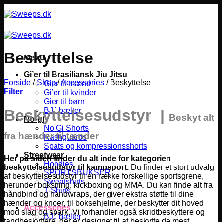
Fortsæt
til
indhold
Beskyttelse
Menu
Gi’er til Brasiliansk Jiu Jitsu
Forside
/
Shop
/
Accessories
/
Beskyttelse
Gier til mænd
Filter
Gi’er til kvinder
Gier til børn
BJJ bælter
Beskyttelsesudstyr |
Beskyt alt
No-gi
No Gi Shorts
fra hænder til tænder
Rashguards
Spats og kompressionsshorts
Streetwear
Her på siden finder du alt inde for kategorien
Hoodies
beskyttelsesudstyr til kampsport.
Du finder et stort udvalg
SPORTSBUKSER
af beskyttelsesudstyr til en række forskellige sportsgrene,
Sweatshirts
herunder boksning, kickboxing og MMA.
Du kan finde alt fra
T-Shirts
håndbind og handwraps, der giver ekstra støtte til dine
hænder og knoer, til boksehjelme, der beskytter dit hoved
Accessories
mod slag og spark. Vi forhandler også skridtbeskyttere og
BJJ bælter
tandbeskyttere, der er designet til at beskytte de mest