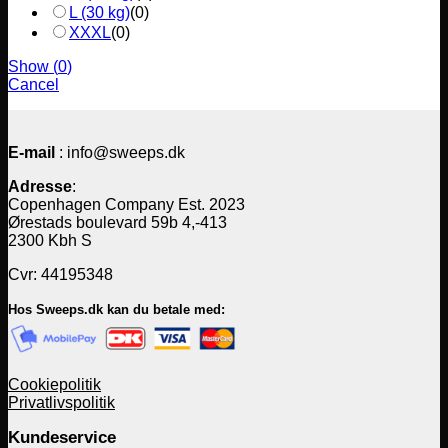
L (30 kg)
(
0
)
XXXL
(
0
)
Show
(
0
)
Cancel
E-mail
: info@sweeps.dk
Adresse
:
Copenhagen Company Est. 2023
Ørestads boulevard 59b 4,-413
2300 Kbh S
Cvr: 44195348
Hos Sweeps.dk kan du betale med:
Cookiepolitik
Privatlivspolitik
Kundeservice