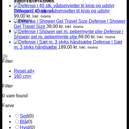
139,00
kr.
Inkl. moms
Ingen varer i kurven.
Defense | 40 stk. vådservietter til krop og udstyr
Tilbage til shoppen
99,00
kr.
Inkl. moms
Varekurv
Defense | Shower
Gel Travel Size
39,00
kr.
Inkl. moms
Defense |
Shower gel m. pebermynte olie
69,00
kr.
Inkl. moms
Defense | Sæt
m. 3 styks håndsæbe
189,00
kr.
Inkl. moms
Filter
Reset all
×
160 cm
×
Filter
0
vare found
Farve
Sort
(
0
)
Blå
(
0
)
Hvid
(
0
)