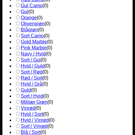
Gul Camo
(
0
)
Gul
(
0
)
Orange
(
0
)
Olivengrøn
(
0
)
Blågrøn
(
0
)
Sort Camo
(
0
)
Gold Marble
(
0
)
Pink Marble
(
0
)
Navy / Hvid
(
0
)
Sort / Gul
(
0
)
Hvid / Guld
(
0
)
Sort / Rød
(
0
)
Rød / Sort
(
0
)
Hvid / Grå
(
0
)
Guld
(
0
)
Sort / Hvid
(
0
)
Militær Grøn
(
0
)
Vinrød
(
0
)
Hvid / Sort
(
0
)
Hvid / Vinrød
(
0
)
Sort / Vinrød
(
0
)
Blå / Sort
(
0
)